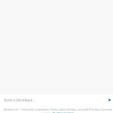
ORE DE LUCRU
PROGRAM INSTITUTIE
Luni, Miercuri, Joi: 8-16
Marti: 8-18
Vineri: 8-14
PROGRAMUL CU PUBLICUL
[vezi program]
Email
Facebook
YouTube
Despre Lumina
Primar
Consiliul Local
Date de contact
Noutăți
B-AWARE
© 2026 Primăria Comunei Lumina
➤
Asistent AI — informații orientative. Pentru date oficiale, consultă Primăria Comunei