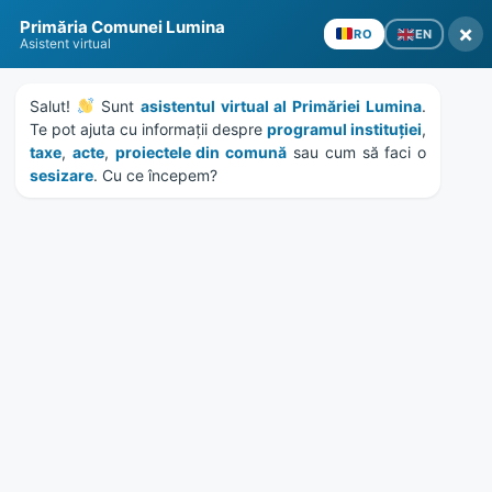
Skip
Skip
Skip
Skip
Primăria Comunei Lumina
to
to
to
to
×
EN
RO
Asistent virtual
content
left
right
footer
sidebar
sidebar
Salut! 
 Sunt 
asistentul virtual al Primăriei Lumina
. 
Te pot ajuta cu informații despre 
programul instituției
, 
taxe
, 
acte
, 
proiectele din comună
 sau cum să faci o 
sesizare
. Cu ce începem?
MENU
HCL 145-2017 – stabilire
salarii de baza functionari
publici si personal
contractual