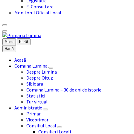
Legislatie
E-Consultare
Monitorul Oficial Local
Menu
Hartă
Hartă
Acasă
Comuna Lumina
Despre Lumina
Despre Oituz
Sibioara
Comuna Lumina – 30 de ani de istorie
Statistici
Tur virtual
Administrație
Primar
Viceprimar
Consiliul Local
Consilieri Locali