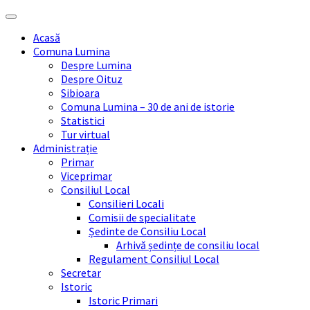
Skip
Skip
Skip
Skip
to
to
to
to
Acasă
content
left
right
footer
Comuna Lumina
sidebar
sidebar
Despre Lumina
Despre Oituz
Sibioara
Comuna Lumina – 30 de ani de istorie
Statistici
Tur virtual
Administrație
Primar
Viceprimar
Consiliul Local
Consilieri Locali
Comisii de specialitate
Ședinte de Consiliu Local
Arhivă ședințe de consiliu local
Regulament Consiliul Local
Secretar
Istoric
Istoric Primari