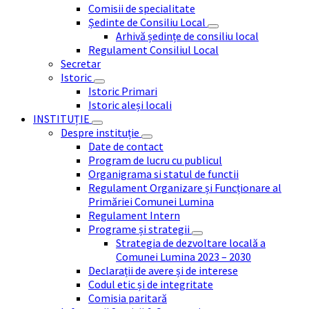
Comisii de specialitate
Ședinte de Consiliu Local
Arhivă ședințe de consiliu local
Regulament Consiliul Local
Secretar
Istoric
Istoric Primari
Istoric aleși locali
INSTITUȚIE
Despre instituție
Date de contact
Program de lucru cu publicul
Organigrama si statul de functii
Regulament Organizare și Funcționare al
Primăriei Comunei Lumina
Regulament Intern
Programe și strategii
Strategia de dezvoltare locală a
Comunei Lumina 2023 – 2030
Declarații de avere și de interese
Codul etic și de integritate
Comisia paritară