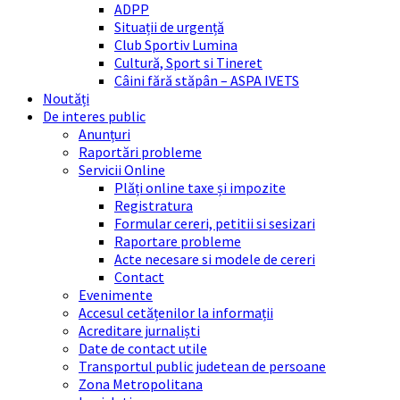
ADPP
Situații de urgență
Club Sportiv Lumina
Cultură, Sport si Tineret
Câini fără stăpân – ASPA IVETS
Noutăți
De interes public
Anunțuri
Raportări probleme
Servicii Online
Plăți online taxe și impozite
Registratura
Formular cereri, petitii si sesizari
Raportare probleme
Acte necesare si modele de cereri
Contact
Evenimente
Accesul cetățenilor la informații
Acreditare jurnaliști
Date de contact utile
Transportul public judetean de persoane
Zona Metropolitana