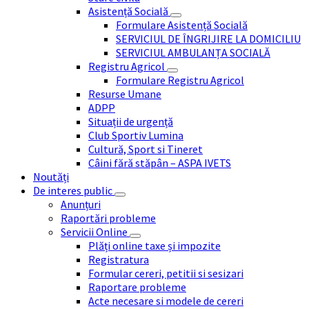
Asistență Socială
Formulare Asistență Socială
SERVICIUL DE ÎNGRIJIRE LA DOMICILIU
SERVICIUL AMBULANȚA SOCIALĂ
Registru Agricol
Formulare Registru Agricol
Resurse Umane
ADPP
Situații de urgență
Club Sportiv Lumina
Cultură, Sport si Tineret
Câini fără stăpân – ASPA IVETS
Noutăți
De interes public
Anunțuri
Raportări probleme
Servicii Online
Plăți online taxe și impozite
Registratura
Formular cereri, petitii si sesizari
Raportare probleme
Acte necesare si modele de cereri