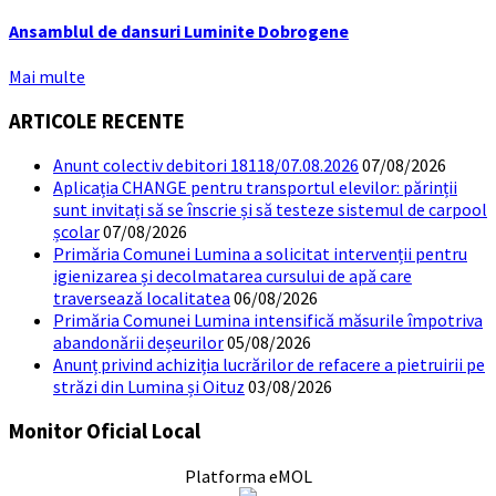
Ansamblul de dansuri Luminite Dobrogene
Mai multe
ARTICOLE RECENTE
Anunt colectiv debitori 18118/07.08.2026
07/08/2026
Aplicația CHANGE pentru transportul elevilor: părinții
sunt invitați să se înscrie și să testeze sistemul de carpool
școlar
07/08/2026
Primăria Comunei Lumina a solicitat intervenții pentru
igienizarea și decolmatarea cursului de apă care
traversează localitatea
06/08/2026
Primăria Comunei Lumina intensifică măsurile împotriva
abandonării deșeurilor
05/08/2026
Anunț privind achiziția lucrărilor de refacere a pietruirii pe
străzi din Lumina și Oituz
03/08/2026
Monitor Oficial Local
Platforma eMOL