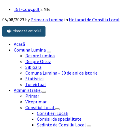
File
151-Copy.pdf
2 MB
size:
05/08/2023
by
Primaria Lumina
in
Hotarari de Consiliu Local
🖨️ Printează articolul
Acasă
Comuna Lumina
Despre Lumina
Despre Oituz
Sibioara
Comuna Lumina – 30 de ani de istorie
Statistici
Tur virtual
Administrație
Primar
Viceprimar
Consiliul Local
Consilieri Locali
Comisii de specialitate
Ședinte de Consiliu Local