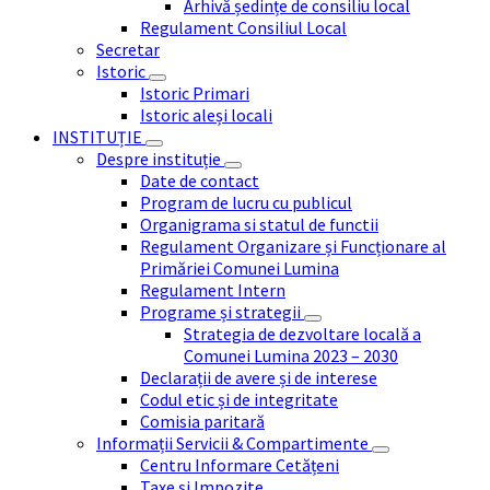
Arhivă ședințe de consiliu local
Regulament Consiliul Local
Secretar
Istoric
Istoric Primari
Istoric aleși locali
INSTITUȚIE
Despre instituție
Date de contact
Program de lucru cu publicul
Organigrama si statul de functii
Regulament Organizare și Funcționare al
Primăriei Comunei Lumina
Regulament Intern
Programe și strategii
Strategia de dezvoltare locală a
Comunei Lumina 2023 – 2030
Declarații de avere și de interese
Codul etic și de integritate
Comisia paritară
Informații Servicii & Compartimente
Centru Informare Cetățeni
Taxe și Impozite