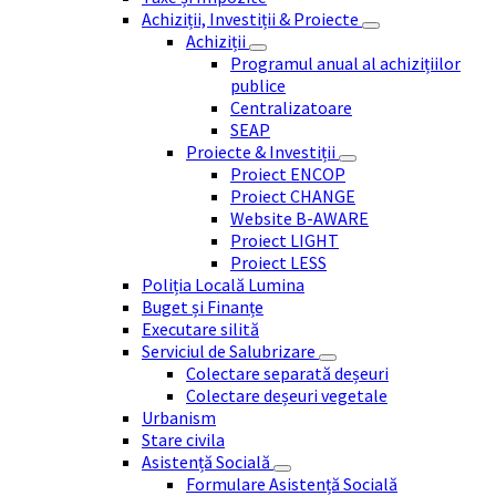
Achiziții, Investiții & Proiecte
Achiziții
Programul anual al achizițiilor
publice
Centralizatoare
SEAP
Proiecte & Investiții
Proiect ENCOP
Proiect CHANGE
Website B-AWARE
Proiect LIGHT
Proiect LESS
Poliția Locală Lumina
Buget și Finanțe
Executare silită
Serviciul de Salubrizare
Colectare separată deșeuri
Colectare deșeuri vegetale
Urbanism
Stare civila
Asistență Socială
Formulare Asistență Socială