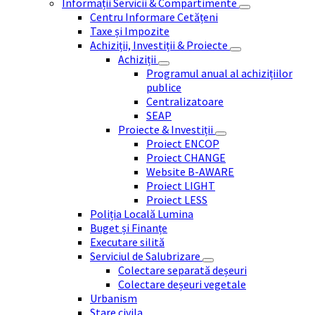
Informații Servicii & Compartimente
Centru Informare Cetățeni
Taxe și Impozite
Achiziții, Investiții & Proiecte
Achiziții
Programul anual al achizițiilor
publice
Centralizatoare
SEAP
Proiecte & Investiții
Proiect ENCOP
Proiect CHANGE
Website B-AWARE
Proiect LIGHT
Proiect LESS
Poliția Locală Lumina
Buget și Finanțe
Executare silită
Serviciul de Salubrizare
Colectare separată deșeuri
Colectare deșeuri vegetale
Urbanism
Stare civila