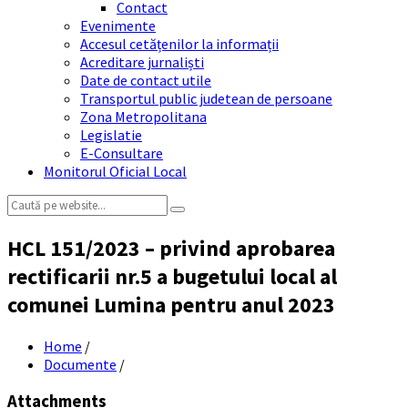
Contact
Evenimente
Accesul cetățenilor la informații
Acreditare jurnaliști
Date de contact utile
Transportul public judetean de persoane
Zona Metropolitana
Legislatie
E-Consultare
Monitorul Oficial Local
Search:
HCL 151/2023 – privind aprobarea
rectificarii nr.5 a bugetului local al
comunei Lumina pentru anul 2023
Home
/
Documente
/
Attachments