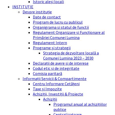
Istoric aleși locali
INSTITUȚIE
Despre instituție
Date de contact
Program de lucru cu publicul
Organigrama si statul de functii
Regulament Organizare și Funcționare al
Primăriei Comunei Lumina
Regulament Intern
Programe și strategii
Strategia de dezvoltare locală a
Comunei Lumina 2023 – 2030
Declarații de avere și de interese
Codul etic și de integritate
Comisia paritară
Informații Servicii & Compartimente
Centru Informare Cetățeni
Taxe și Impozite
Achiziții, Investiții & Proiecte
Achiziții
Programul anual al achizițiilor
publice
Centralizatoare