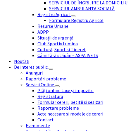
SERVICIUL DE ÎNGRIJIRE LA DOMICILIU
SERVICIUL AMBULANȚA SOCIALĂ
Registru Agricol
Formulare Registru Agricol
Resurse Umane
ADPP
Situații de urgență
Club Sportiv Lumina
Cultură, Sport si Tineret
Câini fără stăpân – ASPA IVETS
Noutăți
De interes public
Anunțuri
Raportări probleme
Servicii Online
Plăți online taxe și impozite
Registratura
Formular cereri, petitii si sesizari
Raportare probleme
Acte necesare si modele de cereri
Contact
Evenimente