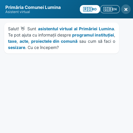
Skip
Skip
Skip
Skip
Primăria Comunei Lumina
to
to
to
to
×
🇬🇧
🇷🇴
EN
RO
Asistent virtual
content
left
right
footer
sidebar
sidebar
Salut! 👋 Sunt 
asistentul virtual al Primăriei Lumina
. 
Te pot ajuta cu informații despre 
programul instituției
, 
taxe
, 
acte
, 
proiectele din comună
 sau cum să faci o 
sesizare
. Cu ce începem?
MENU
HCL 154/2018 – rectificare
eroare materiala hotarare
147/2017
Home
Documente
/