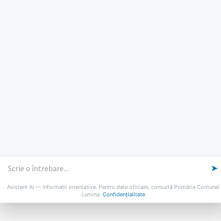
PROGRAM INSTITUTIE
Luni, Miercuri, Joi: 8-16
Marti: 8-18
Vineri: 8-14
PROGRAMUL CU PUBLICUL
[vezi program]
Email
Facebook
YouTube
Despre Lumina
Primar
Consiliul Local
Date de contact
Noutăți
B-AWARE
© 2026 Primăria Comunei Lumina
➤
Asistent AI — informații orientative. Pentru date oficiale, consultă Primăria Comunei
Lumina.
Confidențialitate