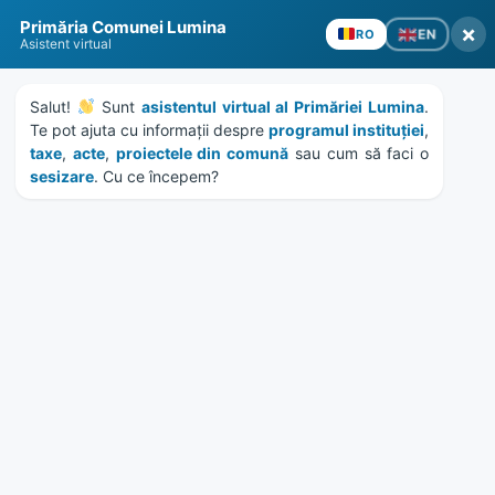
Skip
Skip
Skip
Skip
to
to
to
to
content
left
right
footer
sidebar
sidebar
Primăria Comunei Lumina
×
EN
RO
Asistent virtual
Salut! 
 Sunt 
asistentul virtual al Primăriei Lumina
. 
Te pot ajuta cu informații despre 
programul instituției
, 
taxe
, 
acte
, 
proiectele din comună
 sau cum să faci o 
sesizare
. Cu ce începem?
MENU
PROIECT ENCOP –
Prezentare română