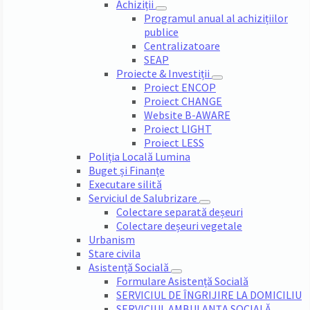
Achiziții
Programul anual al achizițiilor
publice
Centralizatoare
SEAP
Proiecte & Investiții
Proiect ENCOP
Proiect CHANGE
Website B-AWARE
Proiect LIGHT
Proiect LESS
Poliția Locală Lumina
Buget și Finanțe
Executare silită
Serviciul de Salubrizare
Colectare separată deșeuri
Colectare deșeuri vegetale
Urbanism
Stare civila
Asistență Socială
Formulare Asistență Socială
SERVICIUL DE ÎNGRIJIRE LA DOMICILIU
SERVICIUL AMBULANȚA SOCIALĂ