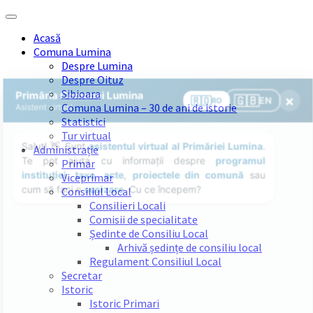
Skip
Skip
Skip
Skip
to
to
to
to
Acasă
content
left
right
footer
Comuna Lumina
sidebar
sidebar
Despre Lumina
Despre Oituz
Sibioara
Comuna Lumina – 30 de ani de istorie
Statistici
Tur virtual
Administrație
Primar
Viceprimar
Consiliul Local
Consilieri Locali
Comisii de specialitate
Ședinte de Consiliu Local
Arhivă ședințe de consiliu local
Regulament Consiliul Local
Secretar
Istoric
Istoric Primari