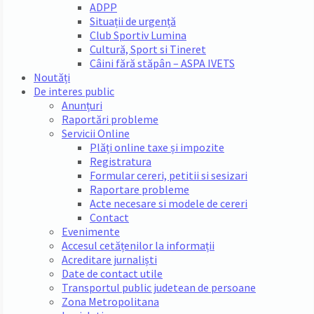
ADPP
Situații de urgență
Club Sportiv Lumina
Cultură, Sport si Tineret
Câini fără stăpân – ASPA IVETS
Noutăți
De interes public
Anunțuri
Raportări probleme
Servicii Online
Plăți online taxe și impozite
Registratura
Formular cereri, petitii si sesizari
Raportare probleme
Acte necesare si modele de cereri
Contact
Evenimente
Accesul cetățenilor la informații
Acreditare jurnaliști
Date de contact utile
Transportul public judetean de persoane
Zona Metropolitana