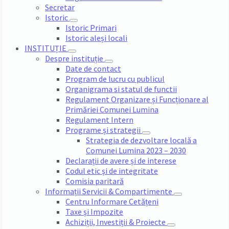
Secretar
Istoric
Istoric Primari
Istoric aleși locali
INSTITUȚIE
Despre instituție
Date de contact
Program de lucru cu publicul
Organigrama si statul de functii
Regulament Organizare și Funcționare al
Primăriei Comunei Lumina
Regulament Intern
Programe și strategii
Strategia de dezvoltare locală a
Comunei Lumina 2023 – 2030
Declarații de avere și de interese
Codul etic și de integritate
Comisia paritară
Informații Servicii & Compartimente
Centru Informare Cetățeni
Taxe și Impozite
Achiziții, Investiții & Proiecte