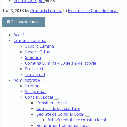
File
hcl-16-2018.pdf
46 kB
size:
15/03/2018
by
Primaria Lumina
in
Hotarari de Consiliu Local
🖨️ Printează articolul
Acasă
Comuna Lumina
Despre Lumina
Despre Oituz
Sibioara
Comuna Lumina – 30 de ani de istorie
Statistici
Tur virtual
Administrație
Primar
Viceprimar
Consiliul Local
Consilieri Locali
Comisii de specialitate
Ședinte de Consiliu Local
Arhivă ședințe de consiliu local
Regulament Consiliul Local