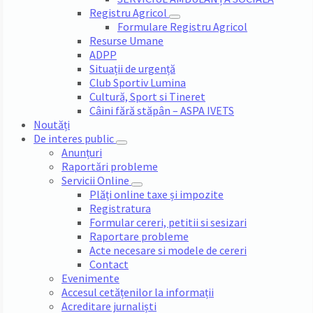
Registru Agricol
Formulare Registru Agricol
Resurse Umane
ADPP
Situații de urgență
Club Sportiv Lumina
Cultură, Sport si Tineret
Câini fără stăpân – ASPA IVETS
Noutăți
De interes public
Anunțuri
Raportări probleme
Servicii Online
Plăți online taxe și impozite
Registratura
Formular cereri, petitii si sesizari
Raportare probleme
Acte necesare si modele de cereri
Contact
Evenimente
Accesul cetățenilor la informații
Acreditare jurnaliști