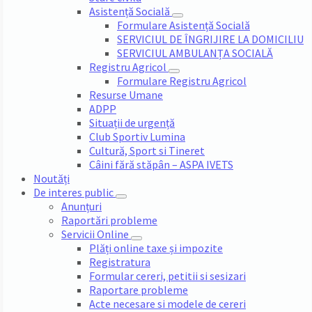
Asistență Socială
Formulare Asistență Socială
SERVICIUL DE ÎNGRIJIRE LA DOMICILIU
SERVICIUL AMBULANȚA SOCIALĂ
Registru Agricol
Formulare Registru Agricol
Resurse Umane
ADPP
Situații de urgență
Club Sportiv Lumina
Cultură, Sport si Tineret
Câini fără stăpân – ASPA IVETS
Noutăți
De interes public
Anunțuri
Raportări probleme
Servicii Online
Plăți online taxe și impozite
Registratura
Formular cereri, petitii si sesizari
Raportare probleme
Acte necesare si modele de cereri