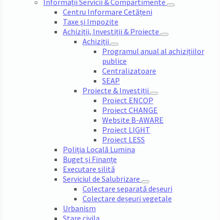
Informații Servicii & Compartimente
Centru Informare Cetățeni
Taxe și Impozite
Achiziții, Investiții & Proiecte
Achiziții
Programul anual al achizițiilor
publice
Centralizatoare
SEAP
Proiecte & Investiții
Proiect ENCOP
Proiect CHANGE
Website B-AWARE
Proiect LIGHT
Proiect LESS
Poliția Locală Lumina
Buget și Finanțe
Executare silită
Serviciul de Salubrizare
Colectare separată deșeuri
Colectare deșeuri vegetale
Urbanism
Stare civila