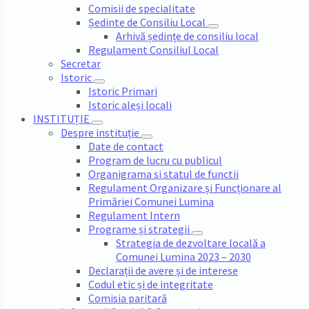
Comisii de specialitate
Ședinte de Consiliu Local
Arhivă ședințe de consiliu local
Regulament Consiliul Local
Secretar
Istoric
Istoric Primari
Istoric aleși locali
INSTITUȚIE
Despre instituție
Date de contact
Program de lucru cu publicul
Organigrama si statul de functii
Regulament Organizare și Funcționare al
Primăriei Comunei Lumina
Regulament Intern
Programe și strategii
Strategia de dezvoltare locală a
Comunei Lumina 2023 – 2030
Declarații de avere și de interese
Codul etic și de integritate
Comisia paritară