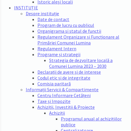
Istoric aleși locali
INSTITUȚIE
Despre instituție
Date de contact
Program de lucru cu publicul
Organigrama si statul de functii
Regulament Organizare și Funcționare al
Primăriei Comunei Lumina
Regulament Intern
Programe și strategii
Strategia de dezvoltare locală a
Comunei Lumina 2023 – 2030
Declarații de avere și de interese
Codul etic și de integritate
Comisia paritară
Informații Servicii & Compartimente
Centru Informare Cetățeni
Taxe și Impozite
Achiziții, Investiții & Proiecte
Achiziții
Programul anual al achizițiilor
publice
Centralizatoare