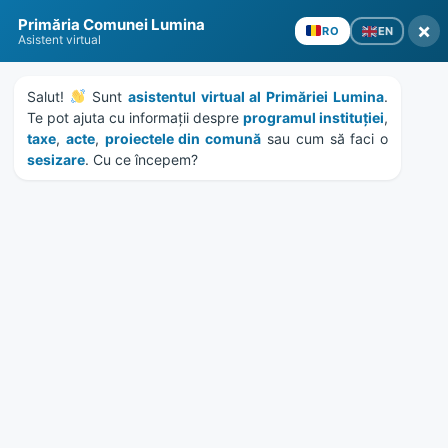
Skip
Skip
Skip
Skip
Primăria Comunei Lumina
to
to
to
to
×
EN
RO
Asistent virtual
content
left
right
footer
sidebar
sidebar
Salut! 
 Sunt 
asistentul virtual al Primăriei Lumina
. 
Te pot ajuta cu informații despre 
programul instituției
, 
taxe
, 
acte
, 
proiectele din comună
 sau cum să faci o 
sesizare
. Cu ce începem?
MENU
HCL 173/2017 – actualizare
inventar domeniul privat
Home
Documente
/