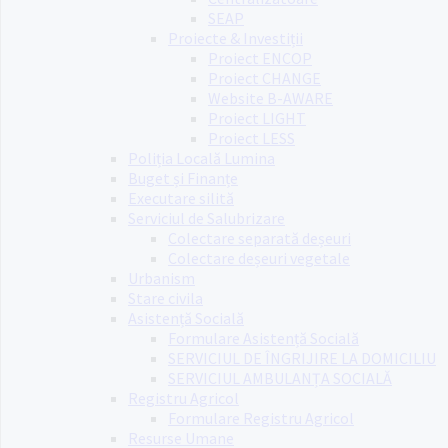
SEAP
Proiecte & Investiții
Proiect ENCOP
Proiect CHANGE
Website B-AWARE
Proiect LIGHT
Proiect LESS
Poliția Locală Lumina
Buget și Finanțe
Executare silită
Serviciul de Salubrizare
Colectare separată deșeuri
Colectare deșeuri vegetale
Urbanism
Stare civila
Asistență Socială
Formulare Asistență Socială
SERVICIUL DE ÎNGRIJIRE LA DOMICILIU
SERVICIUL AMBULANȚA SOCIALĂ
Registru Agricol
Formulare Registru Agricol
Resurse Umane