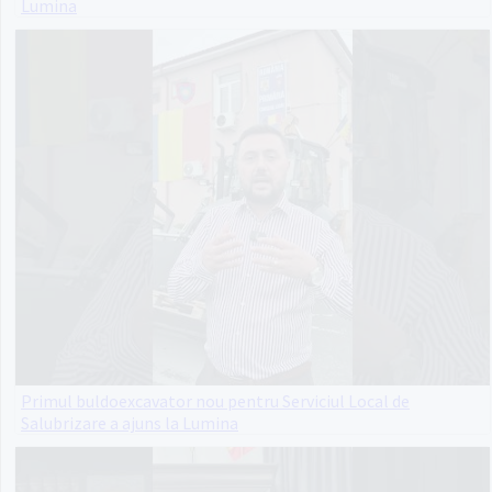
Lumina
Primul buldoexcavator nou pentru Serviciul Local de
Salubrizare a ajuns la Lumina