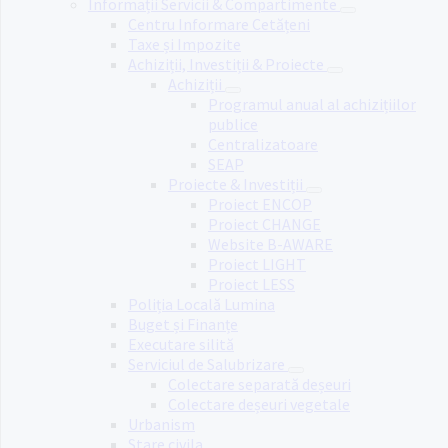
Informații Servicii & Compartimente
Centru Informare Cetățeni
Taxe și Impozite
Achiziții, Investiții & Proiecte
Achiziții
Programul anual al achizițiilor
publice
Centralizatoare
SEAP
Proiecte & Investiții
Proiect ENCOP
Proiect CHANGE
Website B-AWARE
Proiect LIGHT
Proiect LESS
Poliția Locală Lumina
Buget și Finanțe
Executare silită
Serviciul de Salubrizare
Colectare separată deșeuri
Colectare deșeuri vegetale
Urbanism
Stare civila