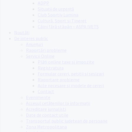
ADPP
Situații de urgență
Club Sportiv Lumina
Cultură, Sport si Tineret
Câini fără stăpân – ASPA IVETS
Noutăți
De interes public
Anunțuri
Raportări probleme
Servicii Online
Plăți online taxe și impozite
Registratura
Formular cereri, petitii si sesizari
Raportare probleme
Acte necesare si modele de cereri
Contact
Evenimente
Accesul cetățenilor la informații
Acreditare jurnaliști
Date de contact utile
Transportul public judetean de persoane
Zona Metropolitana