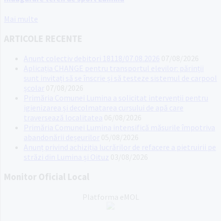
Mai multe
ARTICOLE RECENTE
Anunt colectiv debitori 18118/07.08.2026
07/08/2026
Aplicația CHANGE pentru transportul elevilor: părinții
sunt invitați să se înscrie și să testeze sistemul de carpool
școlar
07/08/2026
Primăria Comunei Lumina a solicitat intervenții pentru
igienizarea și decolmatarea cursului de apă care
traversează localitatea
06/08/2026
Primăria Comunei Lumina intensifică măsurile împotriva
abandonării deșeurilor
05/08/2026
Anunț privind achiziția lucrărilor de refacere a pietruirii pe
străzi din Lumina și Oituz
03/08/2026
Monitor Oficial Local
Platforma eMOL