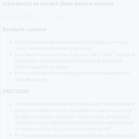
Introduceti un cuvant cheie pentru cautare
Search:
Exemple cautare
Pentru hotarari de consiliu puteti introduce termenul
„HCL” urmat de un numar si de un an
Introducerea unui termen (precum „HCL TAXE”) urmat de
tasta enter va afisa toate informatiile de pe site ce
contin cuvantul respectiv
Pentru documente din categorii distincte selectati din
lista de mai jos
PRECIZARI
Versiunile documentelor securizate sunt fisiere parolate
pentru vizualizare in principal datorita numarului mare
de date cu caracter personal. Pentru acces, persoanele
interesate se vor adresa Primariei Lumina, reprezentant
in relatia cu Consiliul Local sau Secretarul UAT.
Pentru versiunile documentelor publicate ulterior anului