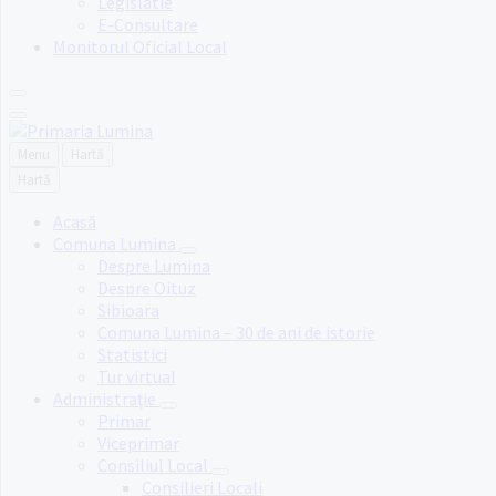
Legislatie
E-Consultare
Monitorul Oficial Local
Menu
Hartă
Hartă
Acasă
Comuna Lumina
Despre Lumina
Despre Oituz
Sibioara
Comuna Lumina – 30 de ani de istorie
Statistici
Tur virtual
Administrație
Primar
Viceprimar
Consiliul Local
Consilieri Locali