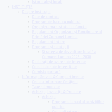
Istoric aleși locali
INSTITUȚIE
Despre instituție
Date de contact
Program de lucru cu publicul
Organigrama si statul de functii
Regulament Organizare și Funcționare al
Primăriei Comunei Lumina
Regulament Intern
Programe și strategii
Strategia de dezvoltare locală a
Comunei Lumina 2023 – 2030
Declarații de avere și de interese
Codul etic și de integritate
Comisia paritară
Informații Servicii & Compartimente
Centru Informare Cetățeni
Taxe și Impozite
Achiziții, Investiții & Proiecte
Achiziții
Programul anual al achizițiilor
publice
Centralizatoare