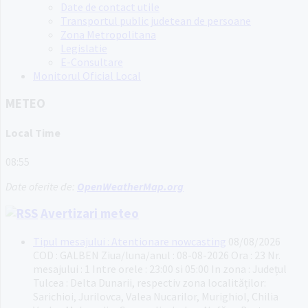
Date de contact utile
Transportul public judetean de persoane
Zona Metropolitana
Legislatie
E-Consultare
Monitorul Oficial Local
METEO
Local Time
08:55
Date oferite de:
OpenWeatherMap.org
Avertizari meteo
Tipul mesajului : Atentionare nowcasting
08/08/2026
COD : GALBEN Ziua/luna/anul : 08-08-2026 Ora : 23 Nr.
mesajului : 1 Intre orele : 23:00 si 05:00 In zona : Județul
Tulcea : Delta Dunarii, respectiv zona localităților:
Sarichioi, Jurilovca, Valea Nucarilor, Murighiol, Chilia