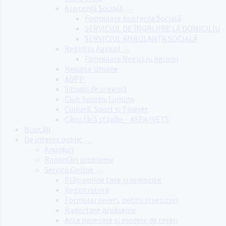
Asistență Socială
Formulare Asistență Socială
SERVICIUL DE ÎNGRIJIRE LA DOMICILIU
SERVICIUL AMBULANȚA SOCIALĂ
Registru Agricol
Formulare Registru Agricol
Resurse Umane
ADPP
Situații de urgență
Club Sportiv Lumina
Cultură, Sport si Tineret
Câini fără stăpân – ASPA IVETS
Noutăți
De interes public
Anunțuri
Raportări probleme
Servicii Online
Plăți online taxe și impozite
Registratura
Formular cereri, petitii si sesizari
Raportare probleme
Acte necesare si modele de cereri