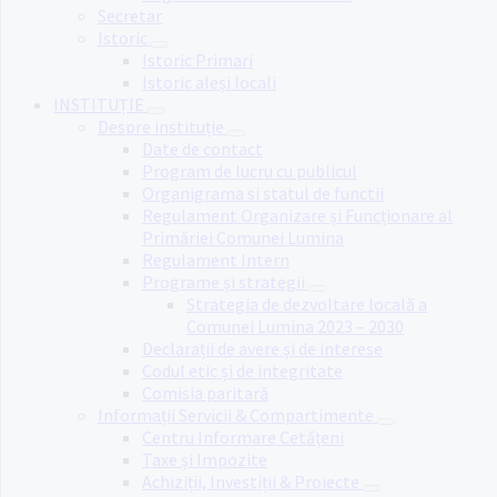
Secretar
Istoric
Istoric Primari
Istoric aleși locali
INSTITUȚIE
Despre instituție
Date de contact
Program de lucru cu publicul
Organigrama si statul de functii
Regulament Organizare și Funcționare al
Primăriei Comunei Lumina
Regulament Intern
Programe și strategii
Strategia de dezvoltare locală a
Comunei Lumina 2023 – 2030
Declarații de avere și de interese
Codul etic și de integritate
Comisia paritară
Informații Servicii & Compartimente
Centru Informare Cetățeni
Taxe și Impozite
Achiziții, Investiții & Proiecte