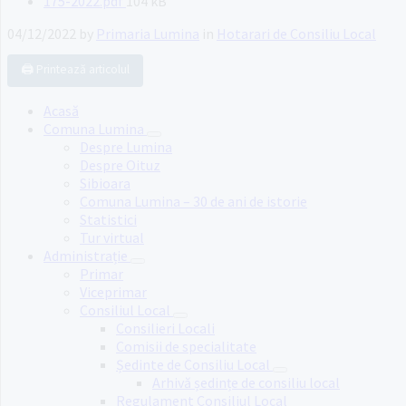
File
175-2022.pdf
104 kB
size:
04/12/2022
by
Primaria Lumina
in
Hotarari de Consiliu Local
🖨️ Printează articolul
Acasă
Comuna Lumina
Despre Lumina
Despre Oituz
Sibioara
Comuna Lumina – 30 de ani de istorie
Statistici
Tur virtual
Administrație
Primar
Viceprimar
Consiliul Local
Consilieri Locali
Comisii de specialitate
Ședinte de Consiliu Local
Arhivă ședințe de consiliu local
Regulament Consiliul Local