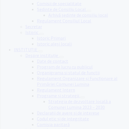
Comisii de specialitate
Ședinte de Consiliu Local
Arhivă ședințe de consiliu local
Regulament Consiliul Local
Secretar
Istoric
Istoric Primari
Istoric aleși locali
INSTITUȚIE
Despre instituție
Date de contact
Program de lucru cu publicul
Organigrama si statul de functii
Regulament Organizare și Funcționare al
Primăriei Comunei Lumina
Regulament Intern
Programe și strategii
Strategia de dezvoltare locală a
Comunei Lumina 2023 – 2030
Declarații de avere și de interese
Codul etic și de integritate
Comisia paritară