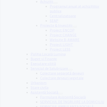
Achiziții
Programul anual al achizițiilor
publice
Centralizatoare
SEAP
Proiecte & Investiții
Proiect ENCOP
Proiect CHANGE
Website B-AWARE
Proiect LIGHT
Proiect LESS
Poliția Locală Lumina
Buget și Finanțe
Executare silită
Serviciul de Salubrizare
Colectare separată deșeuri
Colectare deșeuri vegetale
Urbanism
Stare civila
Asistență Socială
Formulare Asistență Socială
SERVICIUL DE ÎNGRIJIRE LA DOMICILIU
SERVICIUL AMBULANȚA SOCIALĂ