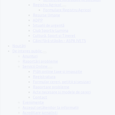
Registru Agricol
Formulare Registru Agricol
Resurse Umane
ADPP
Situații de urgență
Club Sportiv Lumina
Cultură, Sport si Tineret
Câini fără stăpân – ASPA IVETS
Noutăți
De interes public
Anunțuri
Raportări probleme
Servicii Online
Plăți online taxe și impozite
Registratura
Formular cereri, petitii si sesizari
Raportare probleme
Acte necesare si modele de cereri
Contact
Evenimente
Accesul cetățenilor la informații
Acreditare jurnaliști