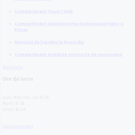
Compartiment Stare Civilă
Compartiment Administrarea Domeniului Public și
Privat
Serviciul de Îngrijire la Domiciliu
Compartiment Urmărire contracte de concesiune
Mai multe
Ore de lucru
PROGRAM INSTITUTIE
Luni, Miercuri, Joi: 8-16
Marti: 8-18
Vineri: 8-14
PROGRAMUL CU PUBLICUL
[vezi program]