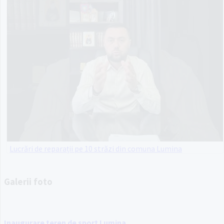
Lucrări de reparații pe 10 străzi din comuna Lumina
Galerii foto
Inaugurare teren de sport Lumina