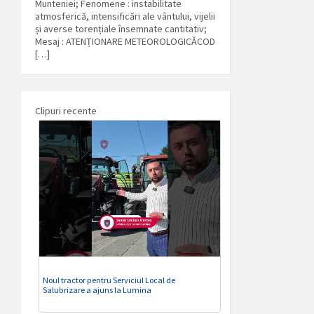
Munteniei; Fenomene : instabilitate
atmosferică, intensificări ale vântului, vijelii
și averse torențiale însemnate cantitativ;
Mesaj : ATENȚIONARE METEOROLOGICĂCOD
[…]
Clipuri recente
Noul tractor pentru Serviciul Local de
Salubrizare a ajuns la Lumina