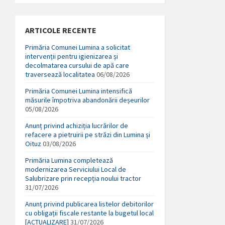
ARTICOLE RECENTE
Primăria Comunei Lumina a solicitat
intervenții pentru igienizarea și
decolmatarea cursului de apă care
traversează localitatea
06/08/2026
Primăria Comunei Lumina intensifică
măsurile împotriva abandonării deșeurilor
05/08/2026
Anunț privind achiziția lucrărilor de
refacere a pietruirii pe străzi din Lumina și
Oituz
03/08/2026
Primăria Lumina completează
modernizarea Serviciului Local de
Salubrizare prin recepția noului tractor
31/07/2026
Anunț privind publicarea listelor debitorilor
cu obligații fiscale restante la bugetul local
[ACTUALIZARE]
31/07/2026