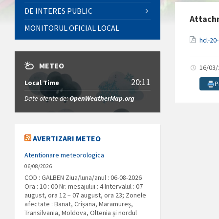
DE INTERES PUBLIC
Attach
MONITORUL OFICIAL LOCAL
hcl-20
METEO
16/03
20:11
Local Time
P
Date oferite de:
OpenWeatherMap.org
AVERTIZARI METEO
Atentionare meteorologica
06/08/2026
COD : GALBEN Ziua/luna/anul : 06-08-2026
Ora : 10 : 00 Nr. mesajului : 4 Intervalul : 07
august, ora 12 – 07 august, ora 23; Zonele
afectate : Banat, Crișana, Maramureș,
Transilvania, Moldova, Oltenia și nordul