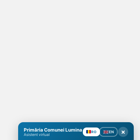
Primăria Comunei Lumina
×
EN
RO
Asistent virtual