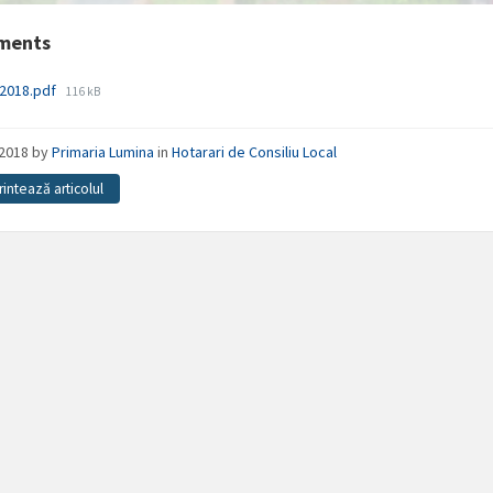
ments
File
-2018.pdf
116 kB
size:
/2018
by
Primaria Lumina
in
Hotarari de Consiliu Local
rintează articolul