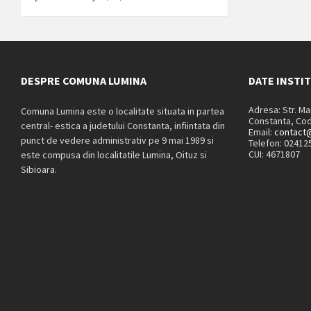
DESPRE COMUNA LUMINA
DATE INSTI
Adresa: Str. M
Comuna Lumina este o localitate situata in partea
Constanta, Cod
central- estica a judetului Constanta, infiintata din
Email:
contact@
punct de vedere administrativ pe 9 mai 1989 si
Telefon: 02412
CUI: 4671807
este compusa din localitatile Lumina, Oituz si
Sibioara.