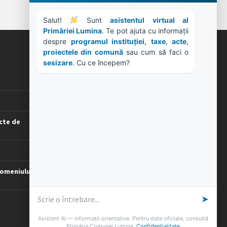
Salut! 
 Sunt 
asistentul virtual al 
Primăriei Lumina
. Te pot ajuta cu informații 
despre 
programul instituției
, 
taxe
, 
acte
, 
proiectele din comună
 sau cum să faci o 
ORE DE LUCRU
sesizare
. Cu ce începem?
PROGRAM INSTITUTIE
Luni, Miercuri, Joi: 8-16
Marti: 8-18
Vineri: 8-14
cte de
PROGRAMUL CU PUBLICUL
[vezi program]
omeniului
➤
Asistent AI — informații orientative. Pentru date oficiale, consultă
Primăria Comunei Lumina.
Confidențialitate