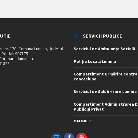
TUTIE
SERVICII PUBLICE
are nr. 170, Comuna Lumina, Judetul
Serviciul de Ambulanța Socială
 Postal: 907175
primaria-lumina.ro
Poliția Locală Lumina
51828
Compartiment Urmărire contra
concesiune
Serviciul de Salubrizare Lumina
Compartiment Administrarea D
Public și Privat
MAI MULTE
Email
Facebook
YouTube