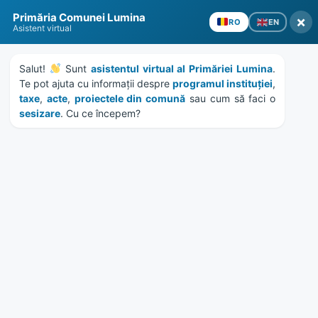
Skip
Skip
Skip
Skip
Primăria Comunei Lumina
to
to
to
to
×
EN
RO
Asistent virtual
content
left
right
footer
sidebar
sidebar
Salut! 
 Sunt 
asistentul virtual al Primăriei Lumina
. 
Te pot ajuta cu informații despre 
programul instituției
, 
taxe
, 
acte
, 
proiectele din comună
 sau cum să faci o 
sesizare
. Cu ce începem?
MENU
HCL 204/2018 – aprobare
indicatori tehnico-
economici investitie „Alei
Parc Camin Cultural