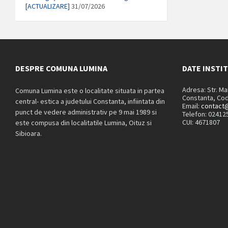
[ACTUALIZARE]
31/07/2026
DESPRE COMUNA LUMINA
DATE INSTI
Adresa: Str. M
Comuna Lumina este o localitate situata in partea
Constanta, Cod
central- estica a judetului Constanta, infiintata din
Email:
contact@
punct de vedere administrativ pe 9 mai 1989 si
Telefon: 02412
CUI: 4671807
este compusa din localitatile Lumina, Oituz si
Sibioara.