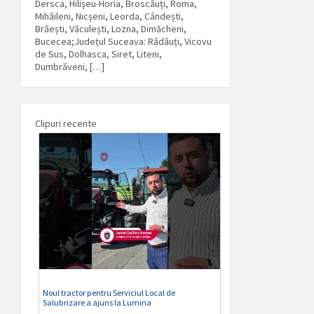
Dersca, Hilișeu-Horia, Broscăuți, Roma,
Mihăileni, Nicșeni, Leorda, Cândești,
Brăești, Văculești, Lozna, Dimăcheni,
Bucecea;Județul Suceava: Rădăuți, Vicovu
de Sus, Dolhasca, Siret, Liteni,
Dumbrăveni, […]
Clipuri recente
Noul tractor pentru Serviciul Local de
Salubrizare a ajuns la Lumina