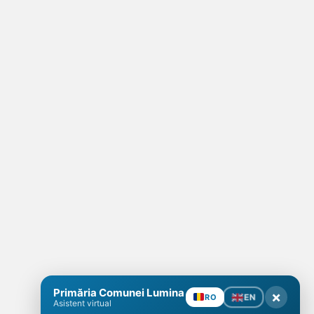
Primăria Comunei Lumina
×
EN
RO
Asistent virtual