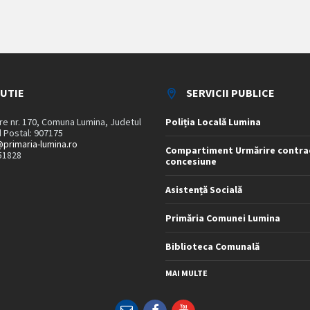
TUTIE
SERVICII PUBLICE
are nr. 170, Comuna Lumina, Judetul
Poliția Locală Lumina
 Postal: 907175
primaria-lumina.ro
Compartiment Urmărire contra
51828
concesiune
Asistență Socială
Primăria Comunei Lumina
Biblioteca Comunală
MAI MULTE
Email
Facebook
YouTube