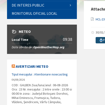
DE INTERES PUBLIC
Attach
MONITORUL OFICIAL LOCAL
HCL-2
METEO
30/01
09:38
Local Time
P
Date oferite de:
OpenWeatherMap.org
AVERTIZARI METEO
Tipul mesajului : Atentionare nowcasting
06/08/2026
COD : GALBEN Ziua/luna/anul : 06-08-2026
Ora : 23 Nr. mesajului : 2 Intre orele : 23:00 si
00:00 In zona : Județul Botoşani: Dorohoi,
Mihai Eminescu, Frumușica, Tudora,
Vlădeni, Șendriceni, Vârfu Câmpului,