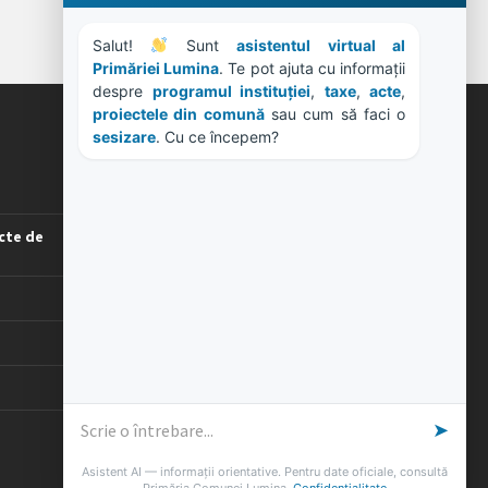
Salut! 
 Sunt 
asistentul virtual al 
Primăriei Lumina
. Te pot ajuta cu informații 
despre 
programul instituției
, 
taxe
, 
acte
, 
proiectele din comună
 sau cum să faci o 
sesizare
. Cu ce începem?
ORE DE LUCRU
PROGRAM INSTITUTIE
Luni, Miercuri, Joi: 8-16
cte de
Marti: 8-18
Vineri: 8-14
PROGRAMUL CU PUBLICUL
[vezi program]
➤
Asistent AI — informații orientative. Pentru date oficiale, consultă