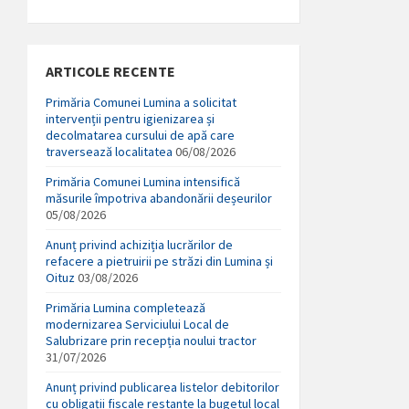
ARTICOLE RECENTE
Primăria Comunei Lumina a solicitat
intervenții pentru igienizarea și
decolmatarea cursului de apă care
traversează localitatea
06/08/2026
Primăria Comunei Lumina intensifică
măsurile împotriva abandonării deșeurilor
05/08/2026
Anunț privind achiziția lucrărilor de
refacere a pietruirii pe străzi din Lumina și
Oituz
03/08/2026
Primăria Lumina completează
modernizarea Serviciului Local de
Salubrizare prin recepția noului tractor
31/07/2026
Anunț privind publicarea listelor debitorilor
cu obligații fiscale restante la bugetul local