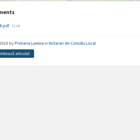
ments
File
38.pdf
55 kB
size:
/2018
by
Primaria Lumina
in
Hotarari de Consiliu Local
rintează articolul