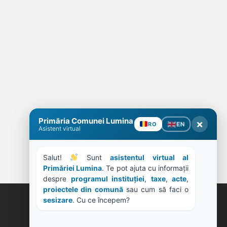
Primăria Comunei Lumina
×
EN
RO
Asistent virtual
Salut! 
 Sunt 
asistentul virtual al 
Primăriei Lumina
. Te pot ajuta cu informații 
despre 
programul instituției
, 
taxe
, 
acte
, 
proiectele din comună
 sau cum să faci o 
sesizare
. Cu ce începem?
ORE DE LUCRU