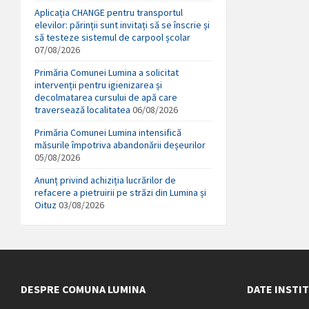
Aplicația CHANGE pentru transportul
elevilor: părinții sunt invitați să se înscrie și
să testeze sistemul de carpool școlar
07/08/2026
Primăria Comunei Lumina a solicitat
intervenții pentru igienizarea și
decolmatarea cursului de apă care
traversează localitatea
06/08/2026
Primăria Comunei Lumina intensifică
măsurile împotriva abandonării deșeurilor
05/08/2026
Anunț privind achiziția lucrărilor de
refacere a pietruirii pe străzi din Lumina și
Oituz
03/08/2026
DESPRE COMUNA LUMINA
DATE INSTI