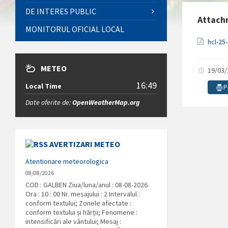
DE INTERES PUBLIC
Attach
MONITORUL OFICIAL LOCAL
hcl-25
METEO
19/03
16:49
Local Time
P
Date oferite de:
OpenWeatherMap.org
AVERTIZARI METEO
Atentionare meteorologica
08/08/2026
COD : GALBEN Ziua/luna/anul : 08-08-2026
Ora : 10 : 00 Nr. mesajului : 2 Intervalul :
conform textului; Zonele afectate :
conform textului și hărții; Fenomene :
intensificări ale vântului; Mesaj :