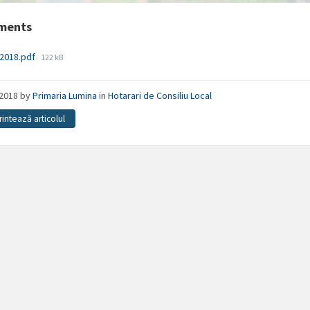
ments
File
-2018.pdf
122 kB
size:
/2018
by
Primaria Lumina
in
Hotarari de Consiliu Local
rintează articolul