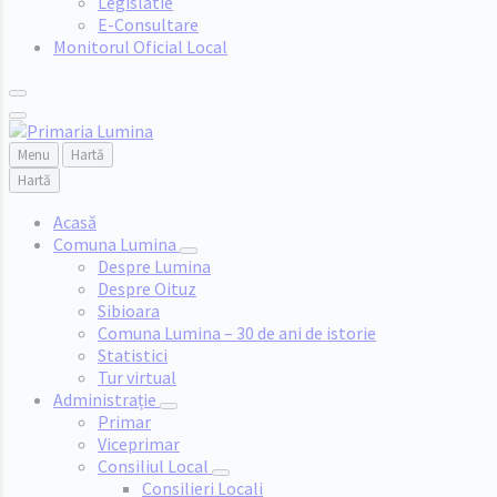
Legislatie
E-Consultare
Monitorul Oficial Local
Menu
Hartă
Hartă
Acasă
Comuna Lumina
Despre Lumina
Despre Oituz
Sibioara
Comuna Lumina – 30 de ani de istorie
Statistici
Tur virtual
Administrație
Primar
Viceprimar
Consiliul Local
Consilieri Locali