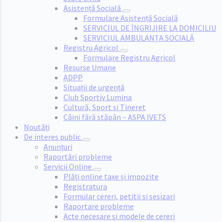
Asistență Socială
Formulare Asistență Socială
SERVICIUL DE ÎNGRIJIRE LA DOMICILIU
SERVICIUL AMBULANȚA SOCIALĂ
Registru Agricol
Formulare Registru Agricol
Resurse Umane
ADPP
Situații de urgență
Club Sportiv Lumina
Cultură, Sport si Tineret
Câini fără stăpân – ASPA IVETS
Noutăți
De interes public
Anunțuri
Raportări probleme
Servicii Online
Plăți online taxe și impozite
Registratura
Formular cereri, petitii si sesizari
Raportare probleme
Acte necesare si modele de cereri