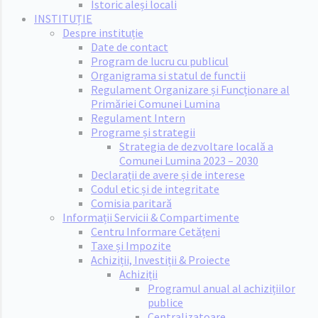
Istoric aleși locali
INSTITUȚIE
Despre instituție
Date de contact
Program de lucru cu publicul
Organigrama si statul de functii
Regulament Organizare și Funcționare al
Primăriei Comunei Lumina
Regulament Intern
Programe și strategii
Strategia de dezvoltare locală a
Comunei Lumina 2023 – 2030
Declarații de avere și de interese
Codul etic și de integritate
Comisia paritară
Informații Servicii & Compartimente
Centru Informare Cetățeni
Taxe și Impozite
Achiziții, Investiții & Proiecte
Achiziții
Programul anual al achizițiilor
publice
Centralizatoare