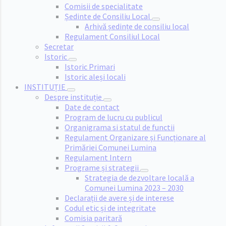
Comisii de specialitate
Ședinte de Consiliu Local
Arhivă ședințe de consiliu local
Regulament Consiliul Local
Secretar
Istoric
Istoric Primari
Istoric aleși locali
INSTITUȚIE
Despre instituție
Date de contact
Program de lucru cu publicul
Organigrama si statul de functii
Regulament Organizare și Funcționare al
Primăriei Comunei Lumina
Regulament Intern
Programe și strategii
Strategia de dezvoltare locală a
Comunei Lumina 2023 – 2030
Declarații de avere și de interese
Codul etic și de integritate
Comisia paritară