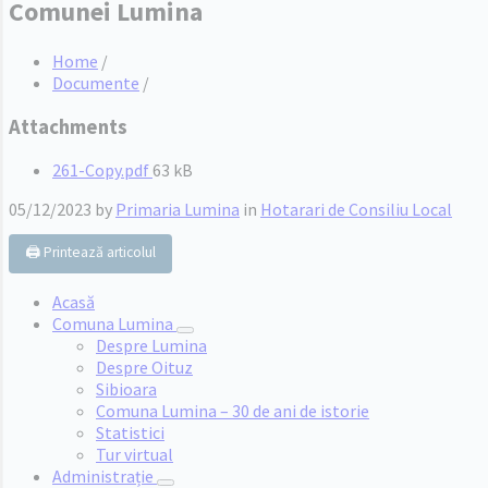
Comunei Lumina
Home
/
Documente
/
Attachments
File
261-Copy.pdf
63 kB
size:
05/12/2023
by
Primaria Lumina
in
Hotarari de Consiliu Local
🖨️ Printează articolul
Acasă
Comuna Lumina
Despre Lumina
Despre Oituz
Sibioara
Comuna Lumina – 30 de ani de istorie
Statistici
Tur virtual
Administrație