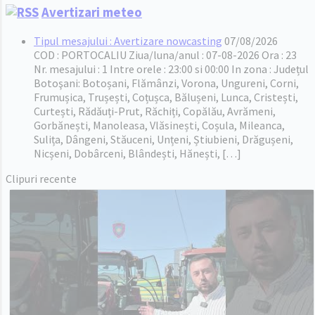
Avertizari meteo
Tipul mesajului : Avertizare nowcasting
07/08/2026
COD : PORTOCALIU Ziua/luna/anul : 07-08-2026 Ora : 23
Nr. mesajului : 1 Intre orele : 23:00 si 00:00 In zona : Județul
Botoşani: Botoșani, Flămânzi, Vorona, Ungureni, Corni,
Frumușica, Trușești, Coțușca, Bălușeni, Lunca, Cristești,
Curtești, Rădăuți-Prut, Răchiți, Copălău, Avrămeni,
Gorbănești, Manoleasa, Vlăsinești, Coșula, Mileanca,
Sulița, Dângeni, Stăuceni, Unțeni, Știubieni, Drăgușeni,
Nicșeni, Dobârceni, Blândești, Hănești, […]
Clipuri recente