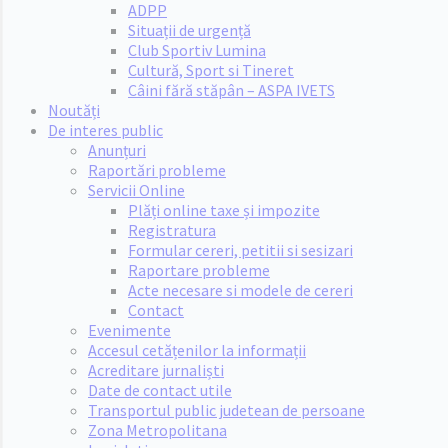
ADPP
Situații de urgență
Club Sportiv Lumina
Cultură, Sport si Tineret
Câini fără stăpân – ASPA IVETS
Noutăți
De interes public
Anunțuri
Raportări probleme
Servicii Online
Plăți online taxe și impozite
Registratura
Formular cereri, petitii si sesizari
Raportare probleme
Acte necesare si modele de cereri
Contact
Evenimente
Accesul cetățenilor la informații
Acreditare jurnaliști
Date de contact utile
Transportul public judetean de persoane
Zona Metropolitana