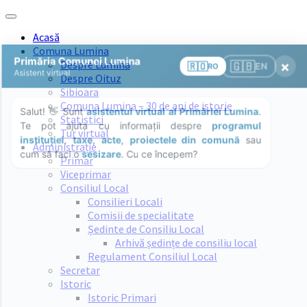
Skip
Skip
Skip
Skip
to
to
to
to
Acasă
content
left
right
footer
Comuna Lumina
sidebar
sidebar
Despre Lumina
Despre Oituz
Sibioara
Comuna Lumina – 30 de ani de istorie
Statistici
Tur virtual
Administrație
Primar
Viceprimar
Consiliul Local
Consilieri Locali
Comisii de specialitate
Ședinte de Consiliu Local
Arhivă ședințe de consiliu local
Regulament Consiliul Local
Secretar
Istoric
Istoric Primari