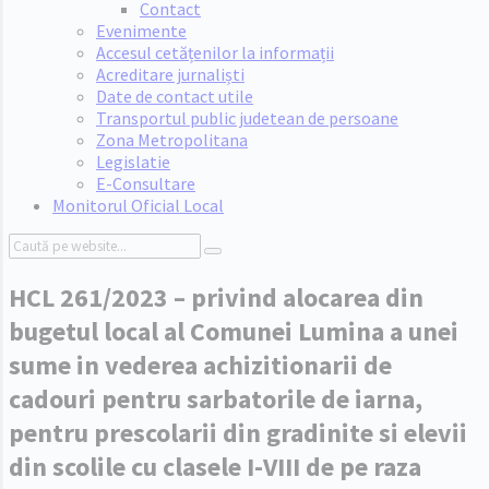
Contact
Evenimente
Accesul cetățenilor la informații
Acreditare jurnaliști
Date de contact utile
Transportul public judetean de persoane
Zona Metropolitana
Legislatie
E-Consultare
Monitorul Oficial Local
Search:
HCL 261/2023 – privind alocarea din
bugetul local al Comunei Lumina a unei
sume in vederea achizitionarii de
cadouri pentru sarbatorile de iarna,
pentru prescolarii din gradinite si elevii
din scolile cu clasele I-VIII de pe raza