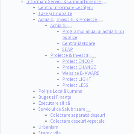
Informații Servicii & Compartimente
Centru Informare Cetățeni
Taxe și Impozite
Achiziții, Investiții & Proiecte
Achiziții
Programul anual al achizițiilor
publice
Centralizatoare
SEAP
Proiecte & Investiții
Proiect ENCOP
Proiect CHANGE
Website B-AWARE
Proiect LIGHT
Proiect LESS
Poliția Locală Lumina
Buget și Finanțe
Executare silită
Serviciul de Salubrizare
Colectare separată deșeuri
Colectare deșeuri vegetale
Urbanism
Stare civila