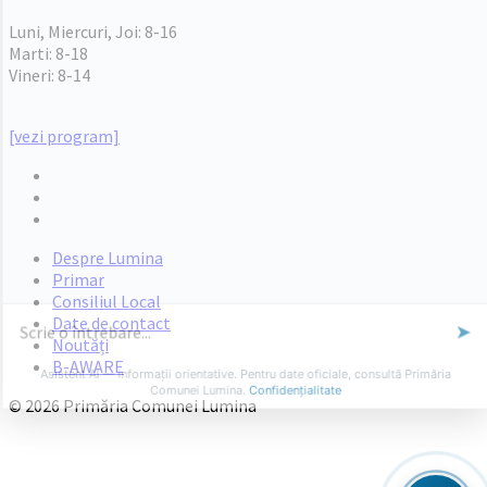
PROGRAM INSTITUTIE
Luni, Miercuri, Joi: 8-16
Marti: 8-18
Vineri: 8-14
PROGRAMUL CU PUBLICUL
[vezi program]
Email
Facebook
YouTube
Despre Lumina
Primar
Consiliul Local
Date de contact
Noutăți
B-AWARE
© 2026 Primăria Comunei Lumina