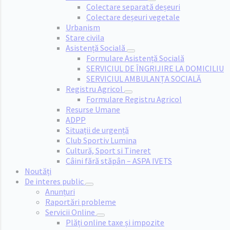
Colectare separată deșeuri
Colectare deșeuri vegetale
Urbanism
Stare civila
Asistență Socială
Formulare Asistență Socială
SERVICIUL DE ÎNGRIJIRE LA DOMICILIU
SERVICIUL AMBULANȚA SOCIALĂ
Registru Agricol
Formulare Registru Agricol
Resurse Umane
ADPP
Situații de urgență
Club Sportiv Lumina
Cultură, Sport si Tineret
Câini fără stăpân – ASPA IVETS
Noutăți
De interes public
Anunțuri
Raportări probleme
Servicii Online
Plăți online taxe și impozite