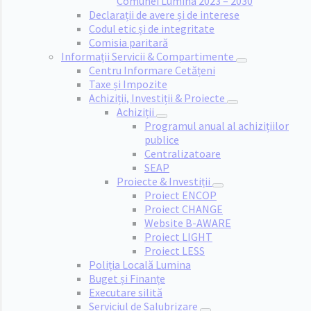
Comunei Lumina 2023 – 2030
Declarații de avere și de interese
Codul etic și de integritate
Comisia paritară
Informații Servicii & Compartimente
Centru Informare Cetățeni
Taxe și Impozite
Achiziții, Investiții & Proiecte
Achiziții
Programul anual al achizițiilor
publice
Centralizatoare
SEAP
Proiecte & Investiții
Proiect ENCOP
Proiect CHANGE
Website B-AWARE
Proiect LIGHT
Proiect LESS
Poliția Locală Lumina
Buget și Finanțe
Executare silită
Serviciul de Salubrizare