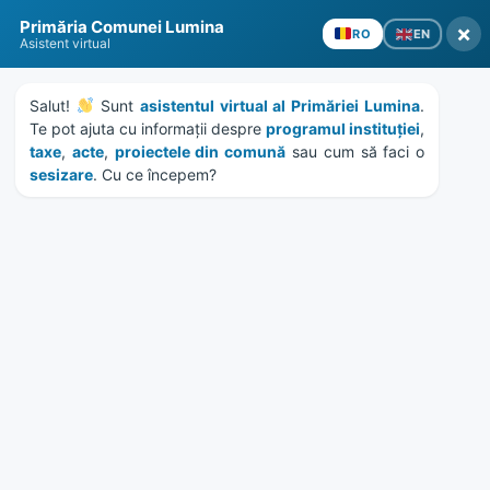
Skip
Skip
Skip
Skip
Primăria Comunei Lumina
to
to
to
to
×
EN
RO
Asistent virtual
content
left
right
footer
sidebar
sidebar
Salut! 
 Sunt 
asistentul virtual al Primăriei Lumina
. 
Te pot ajuta cu informații despre 
programul instituției
, 
taxe
, 
acte
, 
proiectele din comună
 sau cum să faci o 
sesizare
. Cu ce începem?
MENU
HCL 27/2023 – APROBARE
PROTOCOALE DE
COLABORARE MMSS – HUB
SERVICII SOCIALE