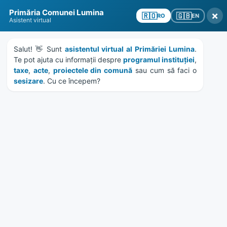
Skip
Skip
Skip
Skip
Primăria Comunei Lumina
to
to
to
to
×
🇬🇧
🇷🇴
EN
RO
Asistent virtual
content
left
right
footer
sidebar
sidebar
Salut! 👋 Sunt 
asistentul virtual al Primăriei Lumina
MENU
. 
Te pot ajuta cu informații despre 
programul instituției
, 
taxe
, 
acte
, 
proiectele din comună
 sau cum să faci o 
sesizare
. Cu ce începem?
HCL 29/2017 – ACT
ADITIONAL 2 LA CONTRACT
12880/2013
Home
Documente
/
Attachments
File