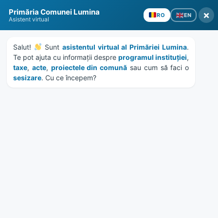
Skip
Skip
Skip
Skip
Primăria Comunei Lumina
to
to
to
to
×
EN
RO
Asistent virtual
content
left
right
footer
sidebar
sidebar
Salut! 
 Sunt 
asistentul virtual al Primăriei Lumina
. 
Te pot ajuta cu informații despre 
programul instituției
, 
taxe
, 
acte
, 
proiectele din comună
 sau cum să faci o 
sesizare
. Cu ce începem?
MENU
HCL 33/2017 – contract
asistenta juridica Bodor
Home
Documente
/