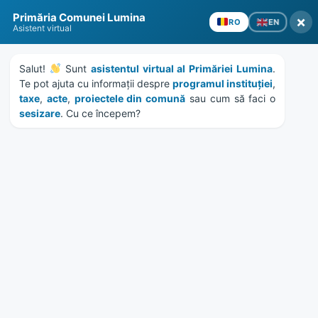
Skip
Skip
Skip
Skip
Primăria Comunei Lumina
to
to
to
to
×
EN
RO
Asistent virtual
content
left
right
footer
sidebar
sidebar
Salut! 
 Sunt 
asistentul virtual al Primăriei Lumina
. 
Te pot ajuta cu informații despre 
programul instituției
, 
taxe
, 
acte
, 
proiectele din comună
 sau cum să faci o 
sesizare
. Cu ce începem?
MENU
HCL 43/2018 – vanzare
teren Str. Mihai Viteazu nr.
54
Home
Documente
/