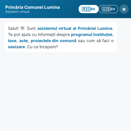
Skip
Skip
Skip
Skip
Primăria Comunei Lumina
to
to
to
to
×
🇬🇧
🇷🇴
EN
RO
Asistent virtual
content
left
right
footer
sidebar
sidebar
Salut! 👋 Sunt 
asistentul virtual al Primăriei Lumina
. 
Te pot ajuta cu informații despre 
programul instituției
, 
taxe
, 
acte
, 
proiectele din comună
 sau cum să faci o 
sesizare
. Cu ce începem?
MENU
HCL 55/2017 – CONTRACT
DE ASISTENTA JURIDICA
REZILIERI SI RECUPERARI
SUME