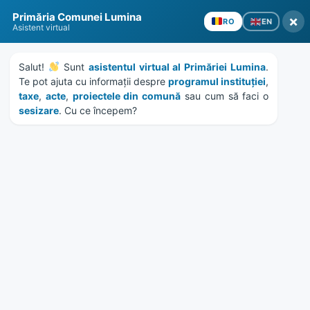
Skip
Skip
Skip
Skip
Primăria Comunei Lumina
to
to
to
to
×
EN
RO
Asistent virtual
content
left
right
footer
sidebar
sidebar
Salut! 
 Sunt 
asistentul virtual al Primăriei Lumina
. 
Te pot ajuta cu informații despre 
programul instituției
, 
taxe
, 
acte
, 
proiectele din comună
 sau cum să faci o 
sesizare
. Cu ce începem?
MENU
HCL 61/2023 – atestare
suprafete de teren
apartenenta domeniu
privat