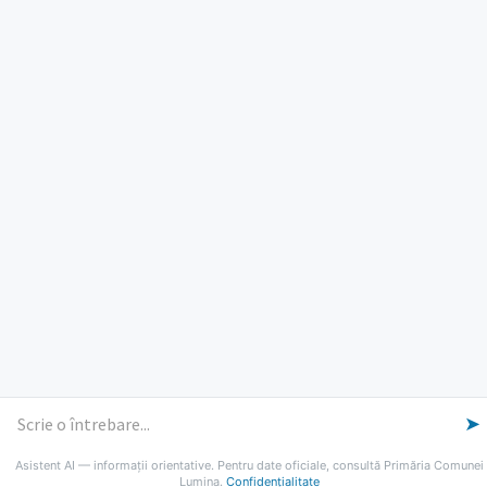
ORE DE LUCRU
PROGRAM INSTITUTIE
Luni, Miercuri, Joi: 8-16
Marti: 8-18
Vineri: 8-14
PROGRAMUL CU PUBLICUL
[vezi program]
Email
Facebook
YouTube
Despre Lumina
Primar
Consiliul Local
Date de contact
Noutăți
B-AWARE
© 2026 Primăria Comunei Lumina
➤
Asistent AI — informații orientative. Pentru date oficiale, consultă Primăria Comunei
Lumina.
Confidențialitate