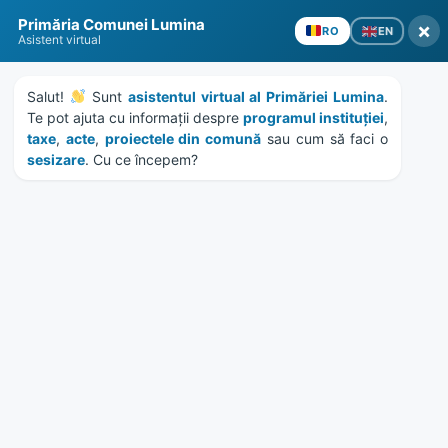
Skip
Skip
Skip
Skip
Primăria Comunei Lumina
to
to
to
to
×
EN
RO
Asistent virtual
content
left
right
footer
sidebar
sidebar
Salut! 
 Sunt 
asistentul virtual al Primăriei Lumina
. 
Te pot ajuta cu informații despre 
programul instituției
, 
taxe
, 
acte
, 
proiectele din comună
 sau cum să faci o 
sesizare
. Cu ce începem?
MENU
HCL 71/2023 – La proiectul
de hotarare privind
aprobarea vanzarii prin
negociere directa a unui