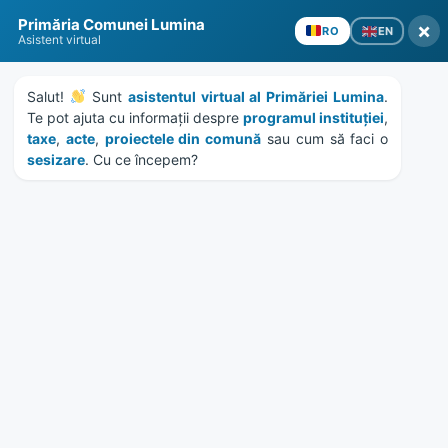
Skip
Skip
Skip
Skip
Primăria Comunei Lumina
to
to
to
to
×
EN
RO
Asistent virtual
content
left
right
footer
sidebar
sidebar
Salut! 
 Sunt 
asistentul virtual al Primăriei Lumina
. 
Te pot ajuta cu informații despre 
programul instituției
, 
taxe
, 
acte
, 
proiectele din comună
 sau cum să faci o 
sesizare
. Cu ce începem?
MENU
HCL 75/2023 – privind
aprobarea contului de
execufie al bugetelor de
venituri si cheltuieli pe