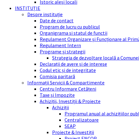
Istoric aleși locali
INSTITUȚIE
Despre instituție
Date de contact
Program de lucru cu publicul
Organigrama si statul de functii
Regulament Organizare și Funcționare al Prim
Regulament Intern
Programe și strategii
Strategia de dezvoltare locală a Comune
Declarații de avere și de interese
Codul etic și de integritate
Comisia paritară
Informații Servicii & Compartimente
Centru Informare Cetățeni
Taxe și Impozite
Achiziții, Investiții & Proiecte
Achiziții
Programul anual al achizițiilor pub
Centralizatoare
SEAP
Proiecte & Investiții
Proiect ENCOP