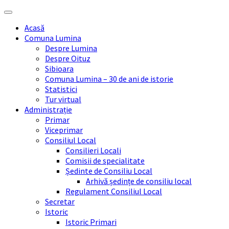
Skip
Skip
Skip
Skip
to
to
to
to
Acasă
content
left
right
footer
Comuna Lumina
sidebar
sidebar
Despre Lumina
Despre Oituz
Sibioara
Comuna Lumina – 30 de ani de istorie
Statistici
Tur virtual
Administrație
Primar
Viceprimar
Consiliul Local
Consilieri Locali
Comisii de specialitate
Ședinte de Consiliu Local
Arhivă ședințe de consiliu local
Regulament Consiliul Local
Secretar
Istoric
Istoric Primari