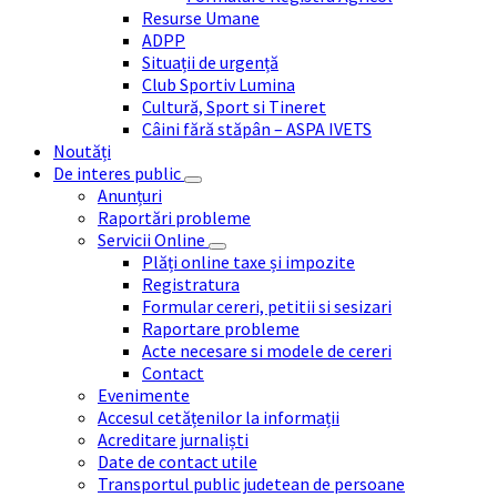
Resurse Umane
ADPP
Situații de urgență
Club Sportiv Lumina
Cultură, Sport si Tineret
Câini fără stăpân – ASPA IVETS
Noutăți
De interes public
Anunțuri
Raportări probleme
Servicii Online
Plăți online taxe și impozite
Registratura
Formular cereri, petitii si sesizari
Raportare probleme
Acte necesare si modele de cereri
Contact
Evenimente
Accesul cetățenilor la informații
Acreditare jurnaliști
Date de contact utile
Transportul public judetean de persoane