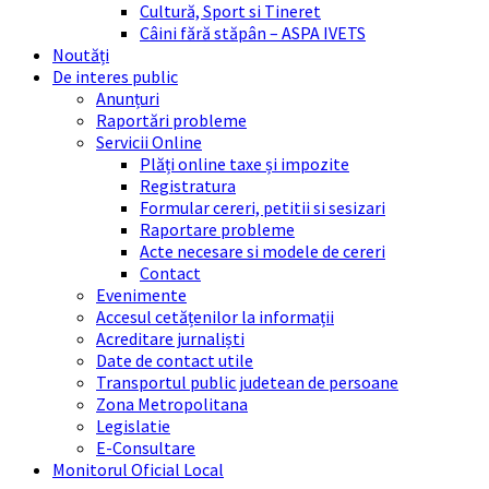
Cultură, Sport si Tineret
Câini fără stăpân – ASPA IVETS
Noutăți
De interes public
Anunțuri
Raportări probleme
Servicii Online
Plăți online taxe și impozite
Registratura
Formular cereri, petitii si sesizari
Raportare probleme
Acte necesare si modele de cereri
Contact
Evenimente
Accesul cetățenilor la informații
Acreditare jurnaliști
Date de contact utile
Transportul public judetean de persoane
Zona Metropolitana
Legislatie
E-Consultare
Monitorul Oficial Local