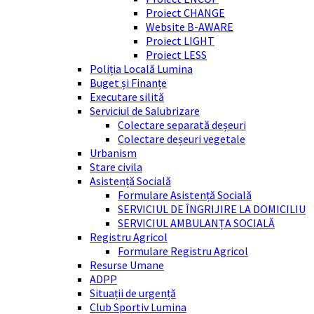
Proiect CHANGE
Website B-AWARE
Proiect LIGHT
Proiect LESS
Poliția Locală Lumina
Buget și Finanțe
Executare silită
Serviciul de Salubrizare
Colectare separată deșeuri
Colectare deșeuri vegetale
Urbanism
Stare civila
Asistență Socială
Formulare Asistență Socială
SERVICIUL DE ÎNGRIJIRE LA DOMICILIU
SERVICIUL AMBULANȚA SOCIALĂ
Registru Agricol
Formulare Registru Agricol
Resurse Umane
ADPP
Situații de urgență
Club Sportiv Lumina