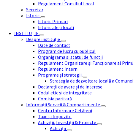
Regulament Consiliul Local
Secretar
Istoric
Istoric Primari
Istoric aleși locali
INSTITUȚIE
Despre instituție
Date de contact
Program de lucru cu publicul
Organigrama si statul de functii
Regulament Organizare și Funcționare al Prim
Regulament Intern
Programe și strategii
Strategia de dezvoltare locală a Comune
Declarații de avere și de interese
Codul etic și de integritate
Comisia paritară
Informații Servicii & Compartimente
Centru Informare Cetățeni
Taxe și Impozite
Achiziții, Investiții & Proiecte
Achiziții