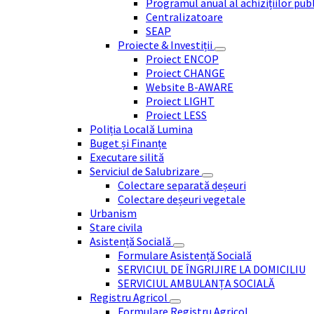
Programul anual al achizițiilor pub
Centralizatoare
SEAP
Proiecte & Investiții
Proiect ENCOP
Proiect CHANGE
Website B-AWARE
Proiect LIGHT
Proiect LESS
Poliția Locală Lumina
Buget și Finanțe
Executare silită
Serviciul de Salubrizare
Colectare separată deșeuri
Colectare deșeuri vegetale
Urbanism
Stare civila
Asistență Socială
Formulare Asistență Socială
SERVICIUL DE ÎNGRIJIRE LA DOMICILIU
SERVICIUL AMBULANȚA SOCIALĂ
Registru Agricol
Formulare Registru Agricol