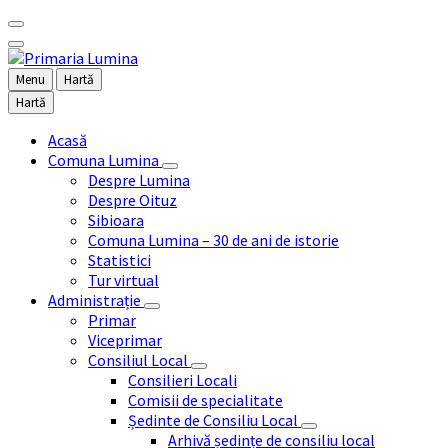
Menu
Hartă
Hartă
Acasă
Comuna Lumina
Despre Lumina
Despre Oituz
Sibioara
Comuna Lumina – 30 de ani de istorie
Statistici
Tur virtual
Administrație
Primar
Viceprimar
Consiliul Local
Consilieri Locali
Comisii de specialitate
Ședinte de Consiliu Local
Arhivă ședințe de consiliu local