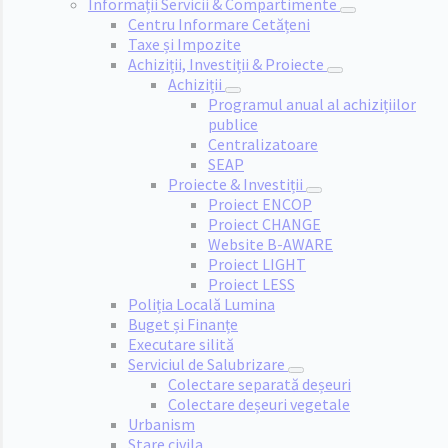
Informații Servicii & Compartimente
Centru Informare Cetățeni
Taxe și Impozite
Achiziții, Investiții & Proiecte
Achiziții
Programul anual al achizițiilor
publice
Centralizatoare
SEAP
Proiecte & Investiții
Proiect ENCOP
Proiect CHANGE
Website B-AWARE
Proiect LIGHT
Proiect LESS
Poliția Locală Lumina
Buget și Finanțe
Executare silită
Serviciul de Salubrizare
Colectare separată deșeuri
Colectare deșeuri vegetale
Urbanism
Stare civila