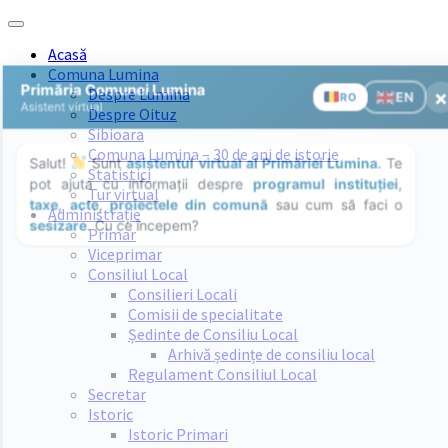
Skip
Skip
Skip
Skip
to
to
to
to
Acasă
content
left
right
footer
Comuna Lumina
sidebar
sidebar
Despre Lumina
Despre Oituz
Sibioara
Comuna Lumina – 30 de ani de istorie
Statistici
Tur virtual
Administrație
Primar
Viceprimar
Consiliul Local
Consilieri Locali
Comisii de specialitate
Ședinte de Consiliu Local
Arhivă ședințe de consiliu local
Regulament Consiliul Local
Secretar
Istoric
Istoric Primari