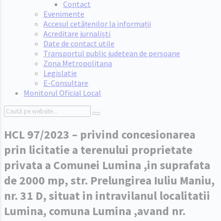
Contact
Evenimente
Accesul cetățenilor la informații
Acreditare jurnaliști
Date de contact utile
Transportul public judetean de persoane
Zona Metropolitana
Legislatie
E-Consultare
Monitorul Oficial Local
Search:
HCL 97/2023 – privind concesionarea
prin licitatie a terenului proprietate
privata a Comunei Lumina ,in suprafata
de 2000 mp, str. Prelungirea Iuliu Maniu,
nr. 31 D, situat in intravilanul localitatii
Lumina, comuna Lumina ,avand nr.