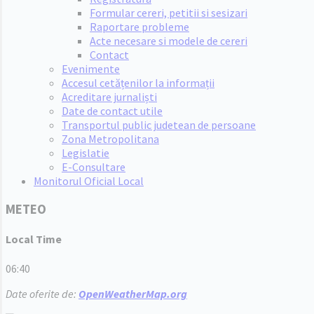
Formular cereri, petitii si sesizari
Raportare probleme
Acte necesare si modele de cereri
Contact
Evenimente
Accesul cetățenilor la informații
Acreditare jurnaliști
Date de contact utile
Transportul public judetean de persoane
Zona Metropolitana
Legislatie
E-Consultare
Monitorul Oficial Local
METEO
Local Time
06:40
Date oferite de:
OpenWeatherMap.org