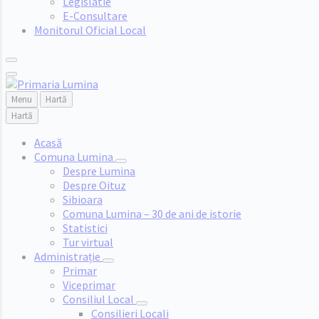
Legislatie
E-Consultare
Monitorul Oficial Local
Menu
Hartă
Hartă
Acasă
Comuna Lumina
Despre Lumina
Despre Oituz
Sibioara
Comuna Lumina – 30 de ani de istorie
Statistici
Tur virtual
Administrație
Primar
Viceprimar
Consiliul Local
Consilieri Locali