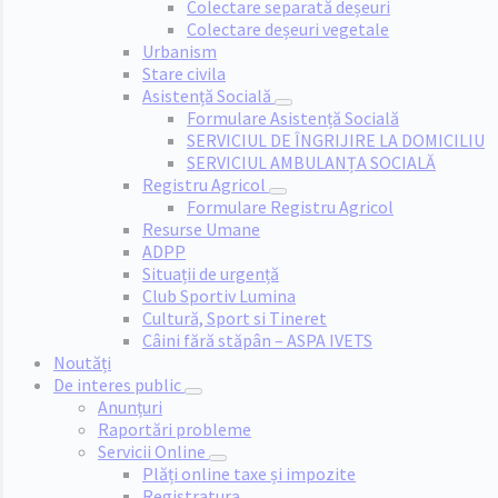
Colectare separată deșeuri
Colectare deșeuri vegetale
Urbanism
Stare civila
Asistență Socială
Formulare Asistență Socială
SERVICIUL DE ÎNGRIJIRE LA DOMICILIU
SERVICIUL AMBULANȚA SOCIALĂ
Registru Agricol
Formulare Registru Agricol
Resurse Umane
ADPP
Situații de urgență
Club Sportiv Lumina
Cultură, Sport si Tineret
Câini fără stăpân – ASPA IVETS
Noutăți
De interes public
Anunțuri
Raportări probleme
Servicii Online
Plăți online taxe și impozite
Registratura