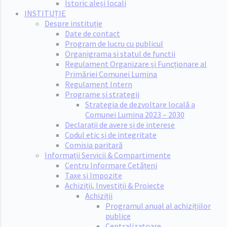
Istoric aleși locali
INSTITUȚIE
Despre instituție
Date de contact
Program de lucru cu publicul
Organigrama si statul de functii
Regulament Organizare și Funcționare al
Primăriei Comunei Lumina
Regulament Intern
Programe și strategii
Strategia de dezvoltare locală a
Comunei Lumina 2023 – 2030
Declarații de avere și de interese
Codul etic și de integritate
Comisia paritară
Informații Servicii & Compartimente
Centru Informare Cetățeni
Taxe și Impozite
Achiziții, Investiții & Proiecte
Achiziții
Programul anual al achizițiilor
publice
Centralizatoare