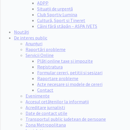
ADPP
Situații de urgență
Club Sportiv Lumina
Cultură, Sport si Tineret
Câini fără stăpân – ASPA IVETS
Noutăți
De interes public
Anunțuri
Raportări probleme
Servicii Online
Plăți online taxe și impozite
Registratura
Formular cereri, petitii si sesizari
Raportare probleme
Acte necesare si modele de cereri
Contact
Evenimente
Accesul cetățenilor la informații
Acreditare jurnaliști
Date de contact utile
Transportul public judetean de persoane
Zona Metropolitana