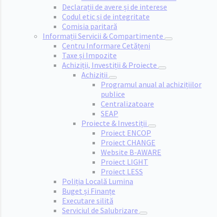
Declarații de avere și de interese
Codul etic și de integritate
Comisia paritară
Informații Servicii & Compartimente
Centru Informare Cetățeni
Taxe și Impozite
Achiziții, Investiții & Proiecte
Achiziții
Programul anual al achizițiilor
publice
Centralizatoare
SEAP
Proiecte & Investiții
Proiect ENCOP
Proiect CHANGE
Website B-AWARE
Proiect LIGHT
Proiect LESS
Poliția Locală Lumina
Buget și Finanțe
Executare silită
Serviciul de Salubrizare