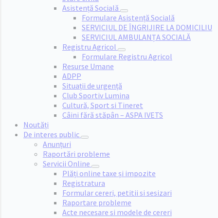
Asistență Socială
Formulare Asistență Socială
SERVICIUL DE ÎNGRIJIRE LA DOMICILIU
SERVICIUL AMBULANȚA SOCIALĂ
Registru Agricol
Formulare Registru Agricol
Resurse Umane
ADPP
Situații de urgență
Club Sportiv Lumina
Cultură, Sport si Tineret
Câini fără stăpân – ASPA IVETS
Noutăți
De interes public
Anunțuri
Raportări probleme
Servicii Online
Plăți online taxe și impozite
Registratura
Formular cereri, petitii si sesizari
Raportare probleme
Acte necesare si modele de cereri