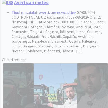
Avertizari meteo
Tipul mesajului : Avertizare nowcasting
07/08/2026
COD : PORTOCALIU Ziua/luna/anul : 07-08-2026 Ora : 23
Nr. mesajului : 1 Intre orele : 23:00 si 00:00 In zona : Județul
Botoşani: Botoșani, Flămânzi, Vorona, Ungureni, Corni,
Frumușica, Trușești, Coțușca, Bălușeni, Lunca, Cristești,
Curtești, Rădăuți-Prut, Răchiți, Copălău, Avrămeni,
Gorbănești, Manoleasa, Vlăsinești, Coșula, Mileanca,
Sulița, Dângeni, Stăuceni, Unțeni, Știubieni, Drăgușeni,
Nicșeni, Dobârceni, Blândești, Hănești, […]
Clipuri recente