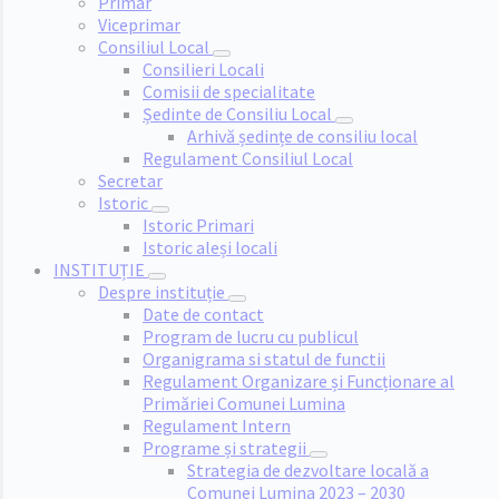
Primar
Viceprimar
Consiliul Local
Consilieri Locali
Comisii de specialitate
Ședinte de Consiliu Local
Arhivă ședințe de consiliu local
Regulament Consiliul Local
Secretar
Istoric
Istoric Primari
Istoric aleși locali
INSTITUȚIE
Despre instituție
Date de contact
Program de lucru cu publicul
Organigrama si statul de functii
Regulament Organizare și Funcționare al
Primăriei Comunei Lumina
Regulament Intern
Programe și strategii
Strategia de dezvoltare locală a
Comunei Lumina 2023 – 2030