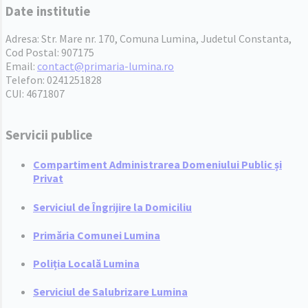
Date institutie
Adresa: Str. Mare nr. 170, Comuna Lumina, Judetul Constanta,
Cod Postal: 907175
Email:
contact@primaria-lumina.ro
Telefon: 0241251828
CUI: 4671807
Servicii publice
Compartiment Administrarea Domeniului Public și
Privat
Serviciul de Îngrijire la Domiciliu
Primăria Comunei Lumina
Poliția Locală Lumina
Serviciul de Salubrizare Lumina