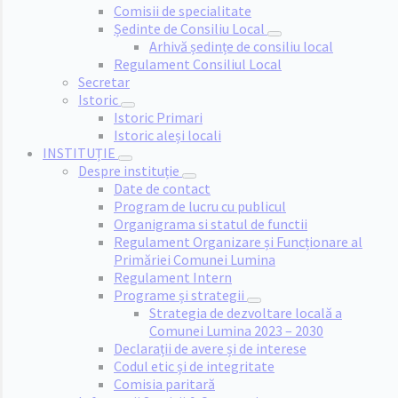
Comisii de specialitate
Ședinte de Consiliu Local
Arhivă ședințe de consiliu local
Regulament Consiliul Local
Secretar
Istoric
Istoric Primari
Istoric aleși locali
INSTITUȚIE
Despre instituție
Date de contact
Program de lucru cu publicul
Organigrama si statul de functii
Regulament Organizare și Funcționare al
Primăriei Comunei Lumina
Regulament Intern
Programe și strategii
Strategia de dezvoltare locală a
Comunei Lumina 2023 – 2030
Declarații de avere și de interese
Codul etic și de integritate
Comisia paritară