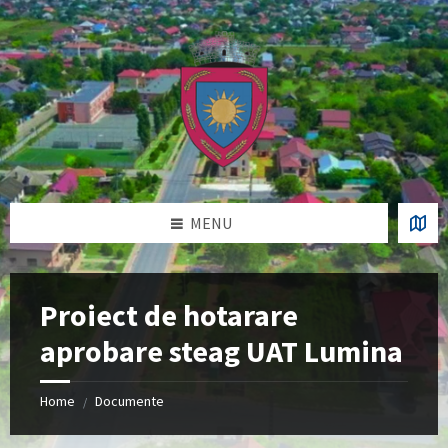
Skip
Skip
Skip
Skip
to
to
to
to
content
left
right
footer
sidebar
sidebar
MENU
Proiect de hotarare
aprobare steag UAT Lumina
Home
Documente
/