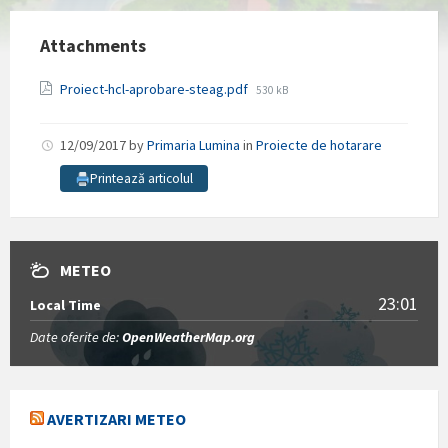
Attachments
File
Proiect-hcl-aprobare-steag.pdf
530 kB
size:
12/09/2017
by
Primaria Lumina
in
Proiecte de hotarare
Printează articolul
METEO
23:01
Local Time
Date oferite de:
OpenWeatherMap.org
AVERTIZARI METEO