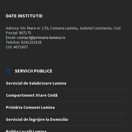
DATE INSTITUTIE
Adresa: Str. Mare nr. 170, Comuna Lumina, Judetul Constanta, Cod
Postal: 907175
Email:
contact@primaria-lumina.ro
Telefon: 0241251828
CUI: 4671807
SERVICII PUBLICE
Serviciul de Salubrizare Lumina
Compartiment Stare Civilă
Primăria Comunei Lumina
Serviciul de Îngrijire la Domiciliu
Poliția Locală Lumina