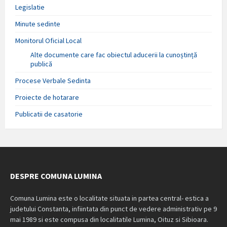
Legislatie
Minute sedinte
Monitorul Oficial Local
Alte documente care fac obiectul aducerii la cunoștință
publică
Procese Verbale Sedinta
Proiecte de hotarare
Publicatii de casatorie
DESPRE COMUNA LUMINA
Comuna Lumina este o localitate situata in partea central- estica a
judetului Constanta, infiintata din punct de vedere administrativ pe 9
mai 1989 si este compusa din localitatile Lumina, Oituz si Sibioara.