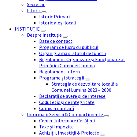
Secretar
Istoric
Istoric Primari
Istoric aleși locali
INSTITUȚIE
Despre instituție
Date de contact
Program de lucru cu publicul
Organigrama si statul de functii
Regulament Organizare și Funcționare al
Primăriei Comunei Lumina
Regulament Intern
Programe și strategii
Strategia de dezvoltare locală a
Comunei Lumina 2023 – 2030
Declarații de avere și de interese
Codul etic și de integritate
Comisia paritară
Informații Servicii & Compartimente
Centru Informare Cetățeni
Taxe și Impozite
Achiziții, Investiții & Proiecte