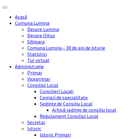
Skip
Skip
Skip
Skip
to
to
to
to
Acasă
content
left
right
footer
Comuna Lumina
sidebar
sidebar
Despre Lumina
Despre Oituz
Sibioara
Comuna Lumina – 30 de ani de istorie
Statistici
Tur virtual
Administrație
Primar
Viceprimar
Consiliul Local
Consilieri Locali
Comisii de specialitate
Ședinte de Consiliu Local
Arhivă ședințe de consiliu local
Regulament Consiliul Local
Secretar
Istoric
Istoric Primari