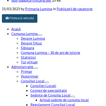
File
pub-baduica-chitariu.pdf
25 kB
size:
15/03/2023
by
Primaria Lumina
in
Publicatii de casatorie
🖨️ Printează articolul
Acasă
Comuna Lumina
Despre Lumina
Despre Oituz
Sibioara
Comuna Lumina – 30 de ani de istorie
Statistici
Tur virtual
Administrație
Primar
Viceprimar
Consiliul Local
Consilieri Locali
Comisii de specialitate
Ședinte de Consiliu Local
Arhivă ședințe de consiliu local
Regulament Consiliul Local