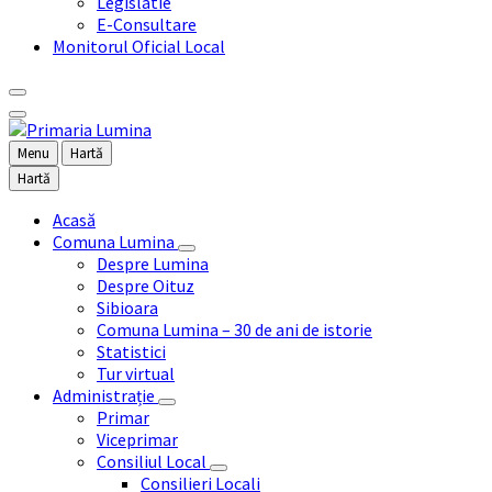
Legislatie
E-Consultare
Monitorul Oficial Local
Menu
Hartă
Hartă
Acasă
Comuna Lumina
Despre Lumina
Despre Oituz
Sibioara
Comuna Lumina – 30 de ani de istorie
Statistici
Tur virtual
Administrație
Primar
Viceprimar
Consiliul Local
Consilieri Locali