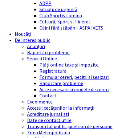
ADPP
Situații de urgență
Club Sportiv Lumina
Cultură, Sport si Tineret
Câini fără stăpân – ASPA IVETS
Noutăți
De interes public
Anunțuri
Raportări probleme
Servicii Online
Plăți online taxe și impozite
Registratura
Formular cereri, petitii si sesizari
Raportare probleme
Acte necesare si modele de cereri
Contact
Evenimente
Accesul cetățenilor la informații
Acreditare jurnaliști
Date de contact utile
Transportul public judetean de persoane
Zona Metropolitana