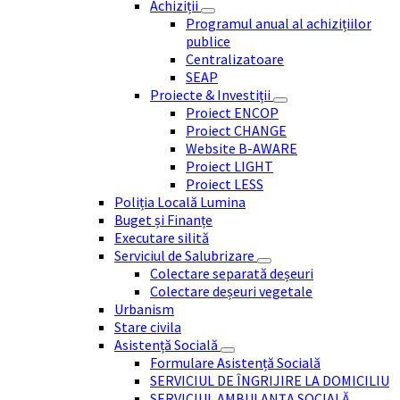
Achiziții
Programul anual al achizițiilor
publice
Centralizatoare
SEAP
Proiecte & Investiții
Proiect ENCOP
Proiect CHANGE
Website B-AWARE
Proiect LIGHT
Proiect LESS
Poliția Locală Lumina
Buget și Finanțe
Executare silită
Serviciul de Salubrizare
Colectare separată deșeuri
Colectare deșeuri vegetale
Urbanism
Stare civila
Asistență Socială
Formulare Asistență Socială
SERVICIUL DE ÎNGRIJIRE LA DOMICILIU
SERVICIUL AMBULANȚA SOCIALĂ