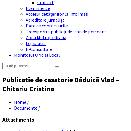
Contact
Evenimente
Accesul cetățenilor la informații
Acreditare jurnaliști
Date de contact utile
Transportul public judetean de persoane
Zona Metropolitana
Legislatie
E-Consultare
Monitorul Oficial Local
Search:
Publicatie de casatorie Băduică Vlad –
Chitariu Cristina
Home
/
Documente
/
Attachments