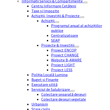
Informații Servicii & Compartimente
Centru Informare Cetățeni
Taxe și Impozite
Achiziții, Investiții & Proiecte
Achiziții
Programul anual al achizițiilor
publice
Centralizatoare
SEAP
Proiecte & Investiții
Proiect ENCOP
Proiect CHANGE
Website B-AWARE
Proiect LIGHT
Proiect LESS
Poliția Locală Lumina
Buget și Finanțe
Executare silită
Serviciul de Salubrizare
Colectare separată deșeuri
Colectare deșeuri vegetale
Urbanism
Stare civila