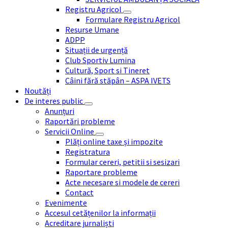
Registru Agricol
Formulare Registru Agricol
Resurse Umane
ADPP
Situații de urgență
Club Sportiv Lumina
Cultură, Sport si Tineret
Câini fără stăpân – ASPA IVETS
Noutăți
De interes public
Anunțuri
Raportări probleme
Servicii Online
Plăți online taxe și impozite
Registratura
Formular cereri, petitii si sesizari
Raportare probleme
Acte necesare si modele de cereri
Contact
Evenimente
Accesul cetățenilor la informații
Acreditare jurnaliști