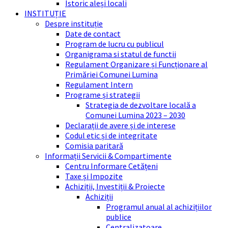
Istoric aleși locali
INSTITUȚIE
Despre instituție
Date de contact
Program de lucru cu publicul
Organigrama si statul de functii
Regulament Organizare și Funcționare al
Primăriei Comunei Lumina
Regulament Intern
Programe și strategii
Strategia de dezvoltare locală a
Comunei Lumina 2023 – 2030
Declarații de avere și de interese
Codul etic și de integritate
Comisia paritară
Informații Servicii & Compartimente
Centru Informare Cetățeni
Taxe și Impozite
Achiziții, Investiții & Proiecte
Achiziții
Programul anual al achizițiilor
publice
Centralizatoare