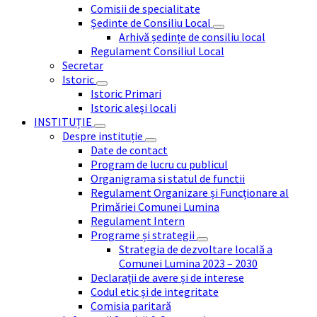
Comisii de specialitate
Ședinte de Consiliu Local
Arhivă ședințe de consiliu local
Regulament Consiliul Local
Secretar
Istoric
Istoric Primari
Istoric aleși locali
INSTITUȚIE
Despre instituție
Date de contact
Program de lucru cu publicul
Organigrama si statul de functii
Regulament Organizare și Funcționare al
Primăriei Comunei Lumina
Regulament Intern
Programe și strategii
Strategia de dezvoltare locală a
Comunei Lumina 2023 – 2030
Declarații de avere și de interese
Codul etic și de integritate
Comisia paritară