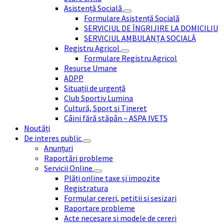
Asistență Socială
Formulare Asistență Socială
SERVICIUL DE ÎNGRIJIRE LA DOMICILIU
SERVICIUL AMBULANȚA SOCIALĂ
Registru Agricol
Formulare Registru Agricol
Resurse Umane
ADPP
Situații de urgență
Club Sportiv Lumina
Cultură, Sport si Tineret
Câini fără stăpân – ASPA IVETS
Noutăți
De interes public
Anunțuri
Raportări probleme
Servicii Online
Plăți online taxe și impozite
Registratura
Formular cereri, petitii si sesizari
Raportare probleme
Acte necesare si modele de cereri