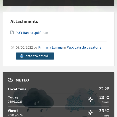
Attachments
File
PUB-Banica-.pdf
24 kB
size:
07/06/2022
by
Primaria Lumina
in
Publicatii de casatorie
Printează articolul
METEO
22:28
Local Time
23°C
Today
06/08/2026
0 m/s
33°C
Vineri
07/08/2026
4 m/s