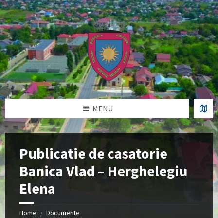
Skip
Skip
Skip
Skip
to
to
to
to
content
left
right
footer
sidebar
sidebar
MENU
Publicatie de casatorie
Banica Vlad – Herghelegiu
Elena
Home
Documente
/