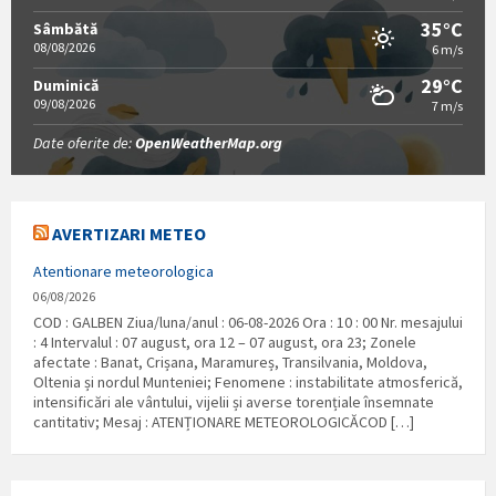
35°C
Sâmbătă
08/08/2026
6 m/s
29°C
Duminică
09/08/2026
7 m/s
Date oferite de:
OpenWeatherMap.org
AVERTIZARI METEO
Atentionare meteorologica
06/08/2026
COD : GALBEN Ziua/luna/anul : 06-08-2026 Ora : 10 : 00 Nr. mesajului
: 4 Intervalul : 07 august, ora 12 – 07 august, ora 23; Zonele
afectate : Banat, Crișana, Maramureș, Transilvania, Moldova,
Oltenia și nordul Munteniei; Fenomene : instabilitate atmosferică,
intensificări ale vântului, vijelii și averse torențiale însemnate
cantitativ; Mesaj : ATENȚIONARE METEOROLOGICĂCOD […]