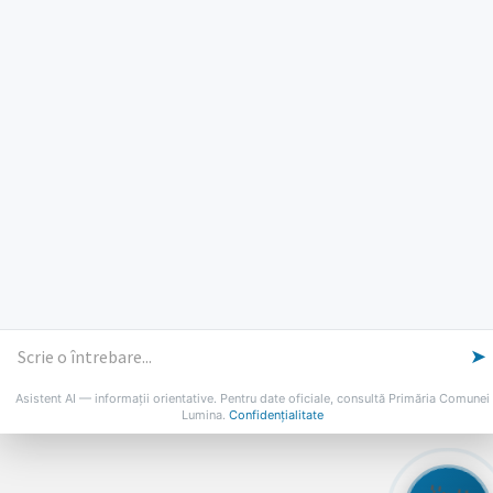
Luni, Miercuri, Joi: 8-16
Marti: 8-18
Vineri: 8-14
PROGRAMUL CU PUBLICUL
[vezi program]
Email
Facebook
YouTube
Despre Lumina
Primar
Consiliul Local
Date de contact
Noutăți
B-AWARE
© 2026 Primăria Comunei Lumina
➤
Asistent AI — informații orientative. Pentru date oficiale, consultă Primăria Comunei
Lumina.
Confidențialitate