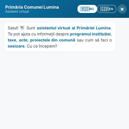
Skip
Skip
Skip
Skip
Primăria Comunei Lumina
to
to
to
to
×
🇬🇧
🇷🇴
EN
RO
Asistent virtual
content
left
right
footer
sidebar
sidebar
Salut! 👋 Sunt 
asistentul virtual al Primăriei Lumina
. 
Te pot ajuta cu informații despre 
programul instituției
, 
taxe
, 
acte
, 
proiectele din comună
 sau cum să faci o 
sesizare
. Cu ce începem?
MENU
Publicație de căsătorie
Bucur Vlăduț – Lia Ana
Home
Documente
/