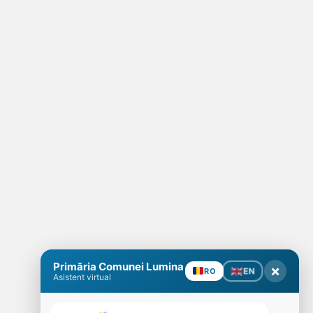
Primăria Comunei Lumina
×
EN
RO
Asistent virtual