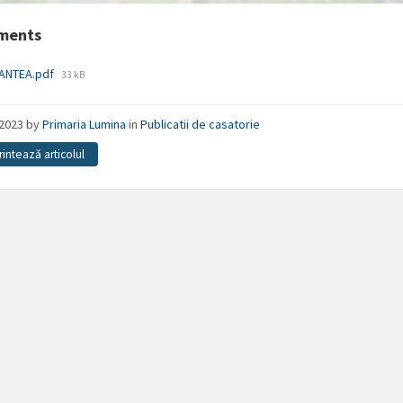
ments
File
ANTEA.pdf
33 kB
size:
/2023
by
Primaria Lumina
in
Publicatii de casatorie
rintează articolul