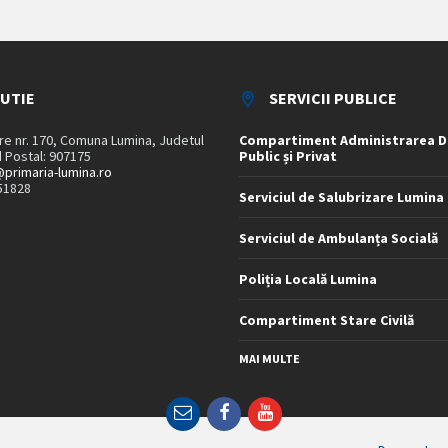
TUTIE
SERVICII PUBLICE
are nr. 170, Comuna Lumina, Judetul
Compartiment Administrarea D
 Postal: 907175
Public și Privat
primaria-lumina.ro
51828
Serviciul de Salubrizare Lumina
Serviciul de Ambulanța Socială
Poliția Locală Lumina
Compartiment Stare Civilă
MAI MULTE
Email
Facebook
YouTube