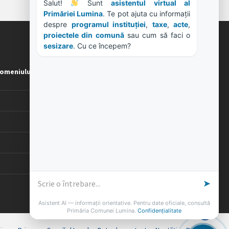
Salut! 
 Sunt 
asistentul virtual al 
Primăriei Lumina
. Te pot ajuta cu informații 
despre 
programul instituției
, 
taxe
, 
acte
, 
proiectele din comună
 sau cum să faci o 
sesizare
. Cu ce începem?
ORE DE LUCRU
omeniului
PROGRAM INSTITUTIE
Luni, Miercuri, Joi: 8-16
Marti: 8-18
Vineri: 8-14
PROGRAMUL CU PUBLICUL
[vezi program]
➤
Asistent AI — informații orientative. Pentru date oficiale, consultă
Primăria Comunei Lumina.
Confidențialitate