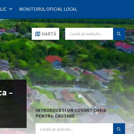
LIC
MONITORUL OFICIAL LOCAL
SEARCH:
HARTĂ
MONITOR OFICIAL LOCAL
ca –
Platforma eMOL
INTRODUCETI UN CUVANT CHEIE
PENTRU CAUTARE
SEARCH: