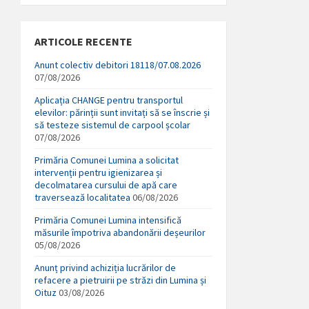
ARTICOLE RECENTE
Anunt colectiv debitori 18118/07.08.2026
07/08/2026
Aplicația CHANGE pentru transportul
elevilor: părinții sunt invitați să se înscrie și
să testeze sistemul de carpool școlar
07/08/2026
Primăria Comunei Lumina a solicitat
intervenții pentru igienizarea și
decolmatarea cursului de apă care
traversează localitatea
06/08/2026
Primăria Comunei Lumina intensifică
măsurile împotriva abandonării deșeurilor
05/08/2026
Anunț privind achiziția lucrărilor de
refacere a pietruirii pe străzi din Lumina și
Oituz
03/08/2026