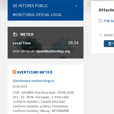
DE INTERES PUBLIC
Attach
MONITORUL OFICIAL LOCAL
PUB-M
METEO
30/05
08:34
Local Time
P
Date oferite de:
OpenWeatherMap.org
AVERTIZARI METEO
Atentionare meteorologica
09/08/2026
COD : GALBEN Ziua/luna/anul : 09-08-2026
Ora : 10 : 00 Nr. mesajului : 1 Intervalul :
conform textelor; Zonele afectate :
conform textelor și hărții; Fenomene :
conform textelor; Mesaj : INFORMARE