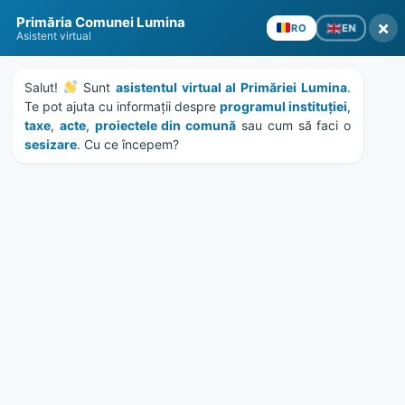
Skip
Skip
Skip
Skip
Primăria Comunei Lumina
to
to
to
to
×
EN
RO
Asistent virtual
content
left
right
footer
sidebar
sidebar
Salut! 
 Sunt 
asistentul virtual al Primăriei Lumina
. 
Te pot ajuta cu informații despre 
programul instituției
, 
taxe
, 
acte
, 
proiectele din comună
 sau cum să faci o 
sesizare
. Cu ce începem?
MENU
Publicatie de casatorie
Munteanu Andrei – Ionescu
Andreea
Home
Documente
/