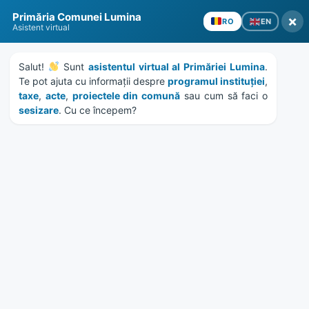
Skip
Skip
Skip
Skip
Primăria Comunei Lumina
to
to
to
to
×
EN
RO
Asistent virtual
content
left
right
footer
sidebar
sidebar
Salut! 
 Sunt 
asistentul virtual al Primăriei Lumina
. 
Te pot ajuta cu informații despre 
programul instituției
, 
taxe
, 
acte
, 
proiectele din comună
 sau cum să faci o 
sesizare
. Cu ce începem?
MENU
Publicatie de casatorie
Prisecaru Albert – Mocanu
Marinela
Home
Documente
/