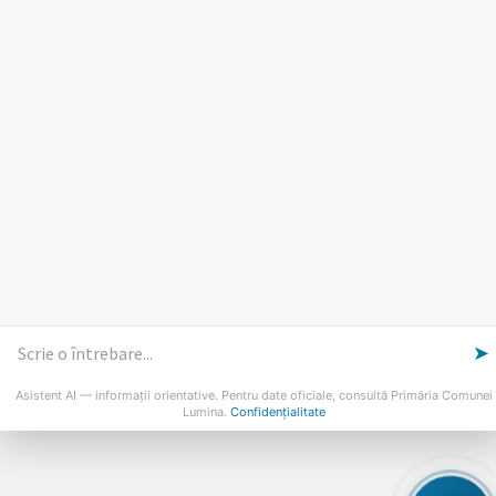
Luni, Miercuri, Joi: 8-16
Marti: 8-18
Vineri: 8-14
PROGRAMUL CU PUBLICUL
[vezi program]
Email
Facebook
YouTube
Despre Lumina
Primar
Consiliul Local
Date de contact
Noutăți
B-AWARE
© 2026 Primăria Comunei Lumina
➤
Asistent AI — informații orientative. Pentru date oficiale, consultă Primăria Comunei
Lumina.
Confidențialitate