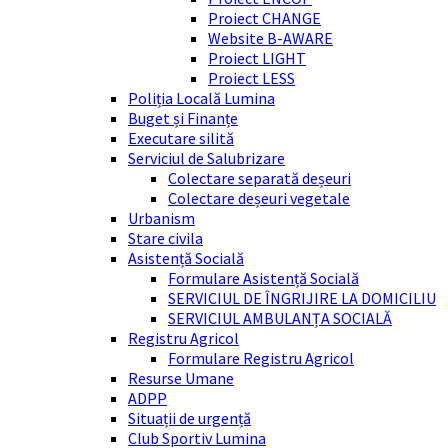
Proiect CHANGE
Website B-AWARE
Proiect LIGHT
Proiect LESS
Poliția Locală Lumina
Buget și Finanțe
Executare silită
Serviciul de Salubrizare
Colectare separată deșeuri
Colectare deșeuri vegetale
Urbanism
Stare civila
Asistență Socială
Formulare Asistență Socială
SERVICIUL DE ÎNGRIJIRE LA DOMICILIU
SERVICIUL AMBULANȚA SOCIALĂ
Registru Agricol
Formulare Registru Agricol
Resurse Umane
ADPP
Situații de urgență
Club Sportiv Lumina