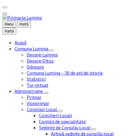
Menu
Hartă
Hartă
Acasă
Comuna Lumina
Despre Lumina
Despre Oituz
Sibioara
Comuna Lumina – 30 de ani de istorie
Statistici
Tur virtual
Administrație
Primar
Viceprimar
Consiliul Local
Consilieri Locali
Comisii de specialitate
Ședinte de Consiliu Local
Arhivă ședințe de consiliu local