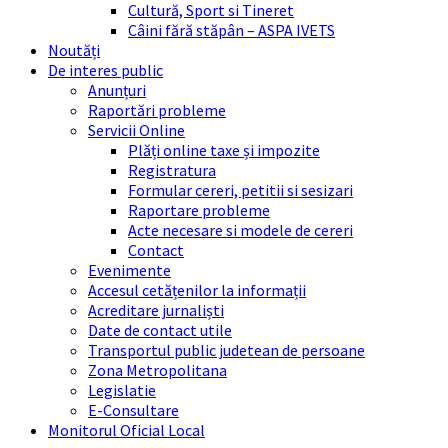
Cultură, Sport si Tineret
Câini fără stăpân – ASPA IVETS
Noutăți
De interes public
Anunțuri
Raportări probleme
Servicii Online
Plăți online taxe și impozite
Registratura
Formular cereri, petitii si sesizari
Raportare probleme
Acte necesare si modele de cereri
Contact
Evenimente
Accesul cetățenilor la informații
Acreditare jurnaliști
Date de contact utile
Transportul public judetean de persoane
Zona Metropolitana
Legislatie
E-Consultare
Monitorul Oficial Local