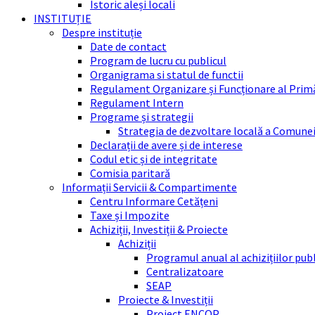
Istoric aleși locali
INSTITUȚIE
Despre instituție
Date de contact
Program de lucru cu publicul
Organigrama si statul de functii
Regulament Organizare și Funcționare al Prim
Regulament Intern
Programe și strategii
Strategia de dezvoltare locală a Comune
Declarații de avere și de interese
Codul etic și de integritate
Comisia paritară
Informații Servicii & Compartimente
Centru Informare Cetățeni
Taxe și Impozite
Achiziții, Investiții & Proiecte
Achiziții
Programul anual al achizițiilor pub
Centralizatoare
SEAP
Proiecte & Investiții
Proiect ENCOP