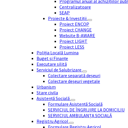
Programul anual al achizițiilor pub
Centralizatoare
SEAP
Proiecte & Investiții
Proiect ENCOP
Proiect CHANGE
Website B-AWARE
Proiect LIGHT
Proiect LESS
Poliția Locală Lumina
Buget și Finanțe
Executare silită
Serviciul de Salubrizare
Colectare separată deșeuri
Colectare deșeuri vegetale
Urbanism
Stare civila
Asistență Socială
Formulare Asistență Socială
SERVICIUL DE ÎNGRIJIRE LA DOMICILIU
SERVICIUL AMBULANȚA SOCIALĂ
Registru Agricol
Formulare Registru Agricol