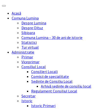
Skip
Skip
Skip
Skip
to
to
to
to
Acasă
content
left
right
footer
Comuna Lumina
sidebar
sidebar
Despre Lumina
Despre Oituz
Sibioara
Comuna Lumina – 30 de ani de istorie
Statistici
Tur virtual
Administrație
Primar
Viceprimar
Consiliul Local
Consilieri Locali
Comisii de specialitate
Ședinte de Consiliu Local
Arhivă ședințe de consiliu local
Regulament Consiliul Local
Secretar
Istoric
Istoric Primari