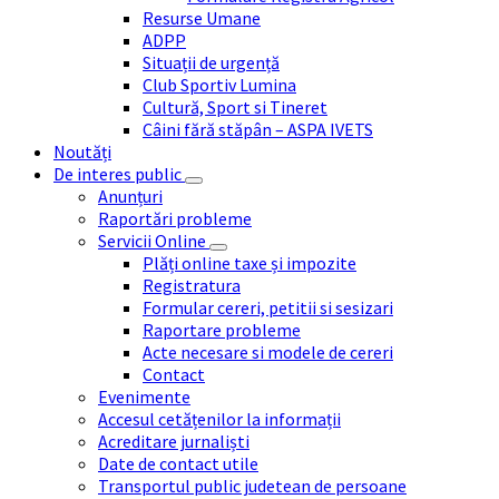
Resurse Umane
ADPP
Situații de urgență
Club Sportiv Lumina
Cultură, Sport si Tineret
Câini fără stăpân – ASPA IVETS
Noutăți
De interes public
Anunțuri
Raportări probleme
Servicii Online
Plăți online taxe și impozite
Registratura
Formular cereri, petitii si sesizari
Raportare probleme
Acte necesare si modele de cereri
Contact
Evenimente
Accesul cetățenilor la informații
Acreditare jurnaliști
Date de contact utile
Transportul public judetean de persoane