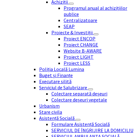
Achiziții
Programul anual al achizițiilor
publice
Centralizatoare
SEAP
Proiecte & Investiții
Proiect ENCOP
Proiect CHANGE
Website B-AWARE
Proiect LIGHT
Proiect LESS
Poliția Locală Lumina
Buget și Finanțe
Executare silită
Serviciul de Salubrizare
Colectare separată deșeuri
Colectare deșeuri vegetale
Urbanism
Stare civila
Asistență Socială
Formulare Asistență Socială
SERVICIUL DE ÎNGRIJIRE LA DOMICILIU
SERVICIUL AMBULANȚA SOCIALĂ