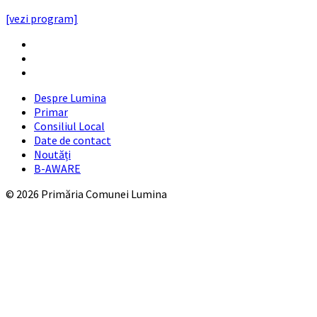
PROGRAMUL CU PUBLICUL
[vezi program]
Email
Facebook
YouTube
Despre Lumina
Primar
Consiliul Local
Date de contact
Noutăți
B-AWARE
© 2026 Primăria Comunei Lumina