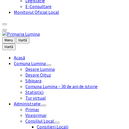
Legislatie
E-Consultare
Monitorul Oficial Local
Menu
Hartă
Hartă
Acasă
Comuna Lumina
Despre Lumina
Despre Oituz
Sibioara
Comuna Lumina – 30 de ani de istorie
Statistici
Tur virtual
Administrație
Primar
Viceprimar
Consiliul Local
Consilieri Locali