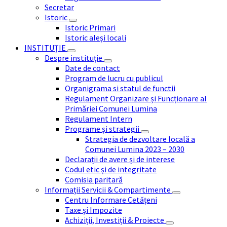
Secretar
Istoric
Istoric Primari
Istoric aleși locali
INSTITUȚIE
Despre instituție
Date de contact
Program de lucru cu publicul
Organigrama si statul de functii
Regulament Organizare și Funcționare al
Primăriei Comunei Lumina
Regulament Intern
Programe și strategii
Strategia de dezvoltare locală a
Comunei Lumina 2023 – 2030
Declarații de avere și de interese
Codul etic și de integritate
Comisia paritară
Informații Servicii & Compartimente
Centru Informare Cetățeni
Taxe și Impozite
Achiziții, Investiții & Proiecte