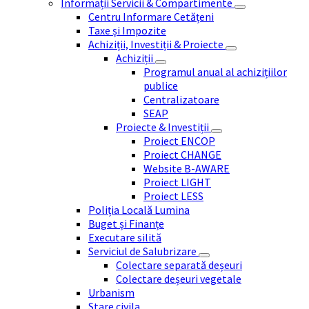
Informații Servicii & Compartimente
Centru Informare Cetățeni
Taxe și Impozite
Achiziții, Investiții & Proiecte
Achiziții
Programul anual al achizițiilor
publice
Centralizatoare
SEAP
Proiecte & Investiții
Proiect ENCOP
Proiect CHANGE
Website B-AWARE
Proiect LIGHT
Proiect LESS
Poliția Locală Lumina
Buget și Finanțe
Executare silită
Serviciul de Salubrizare
Colectare separată deșeuri
Colectare deșeuri vegetale
Urbanism
Stare civila