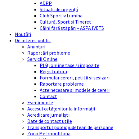
ADPP
Situații de urgență
Club Sportiv Lumina
Cultură, Sport si Tineret
Câini fără stăpân – ASPA IVETS
Noutăți
De interes public
Anunțuri
Raportări probleme
Servicii Online
Plăți online taxe și impozite
Registratura
Formular cereri, petitii si sesizari
Raportare probleme
Acte necesare si modele de cereri
Contact
Evenimente
Accesul cetățenilor la informații
Acreditare jurnaliști
Date de contact utile
Transportul public judetean de persoane
Zona Metropolitana