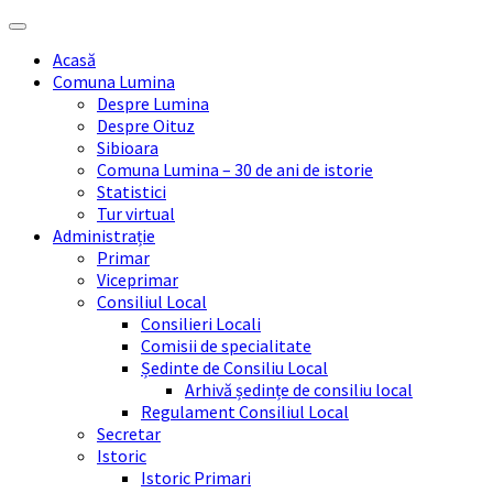
Skip
Skip
Skip
Skip
to
to
to
to
Acasă
content
left
right
footer
Comuna Lumina
sidebar
sidebar
Despre Lumina
Despre Oituz
Sibioara
Comuna Lumina – 30 de ani de istorie
Statistici
Tur virtual
Administrație
Primar
Viceprimar
Consiliul Local
Consilieri Locali
Comisii de specialitate
Ședinte de Consiliu Local
Arhivă ședințe de consiliu local
Regulament Consiliul Local
Secretar
Istoric
Istoric Primari