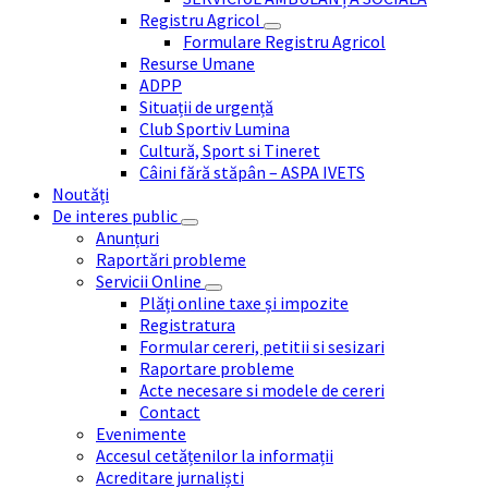
Registru Agricol
Formulare Registru Agricol
Resurse Umane
ADPP
Situații de urgență
Club Sportiv Lumina
Cultură, Sport si Tineret
Câini fără stăpân – ASPA IVETS
Noutăți
De interes public
Anunțuri
Raportări probleme
Servicii Online
Plăți online taxe și impozite
Registratura
Formular cereri, petitii si sesizari
Raportare probleme
Acte necesare si modele de cereri
Contact
Evenimente
Accesul cetățenilor la informații
Acreditare jurnaliști