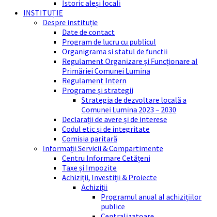
Istoric aleși locali
INSTITUȚIE
Despre instituție
Date de contact
Program de lucru cu publicul
Organigrama si statul de functii
Regulament Organizare și Funcționare al
Primăriei Comunei Lumina
Regulament Intern
Programe și strategii
Strategia de dezvoltare locală a
Comunei Lumina 2023 – 2030
Declarații de avere și de interese
Codul etic și de integritate
Comisia paritară
Informații Servicii & Compartimente
Centru Informare Cetățeni
Taxe și Impozite
Achiziții, Investiții & Proiecte
Achiziții
Programul anual al achizițiilor
publice
Centralizatoare