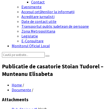
Contact
Evenimente
Accesul cetățenilor la informații
Acreditare jurnaliști
Date de contact utile
Transportul public judetean de persoane
Zona Metropolitana
Legislatie
E-Consultare
Monitorul Oficial Local
Search:
Publicatie de casatorie Stoian Tudorel –
Munteanu Elisabeta
Home
/
Documente
/
Attachments