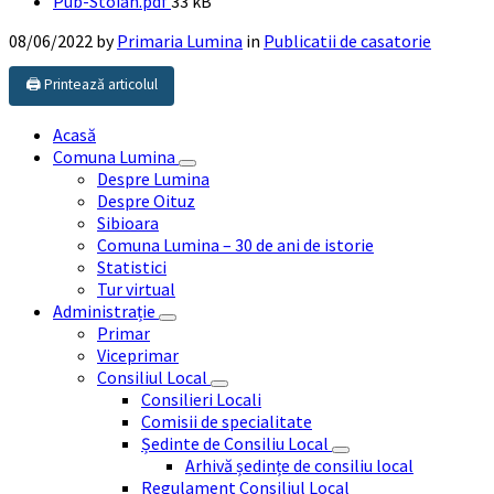
File
Pub-Stoian.pdf
33 kB
size:
08/06/2022
by
Primaria Lumina
in
Publicatii de casatorie
🖨️ Printează articolul
Acasă
Comuna Lumina
Despre Lumina
Despre Oituz
Sibioara
Comuna Lumina – 30 de ani de istorie
Statistici
Tur virtual
Administrație
Primar
Viceprimar
Consiliul Local
Consilieri Locali
Comisii de specialitate
Ședinte de Consiliu Local
Arhivă ședințe de consiliu local
Regulament Consiliul Local