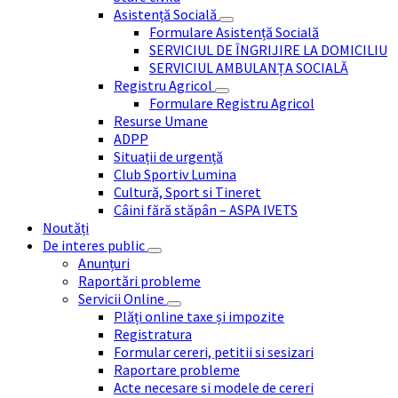
Asistență Socială
Formulare Asistență Socială
SERVICIUL DE ÎNGRIJIRE LA DOMICILIU
SERVICIUL AMBULANȚA SOCIALĂ
Registru Agricol
Formulare Registru Agricol
Resurse Umane
ADPP
Situații de urgență
Club Sportiv Lumina
Cultură, Sport si Tineret
Câini fără stăpân – ASPA IVETS
Noutăți
De interes public
Anunțuri
Raportări probleme
Servicii Online
Plăți online taxe și impozite
Registratura
Formular cereri, petitii si sesizari
Raportare probleme
Acte necesare si modele de cereri