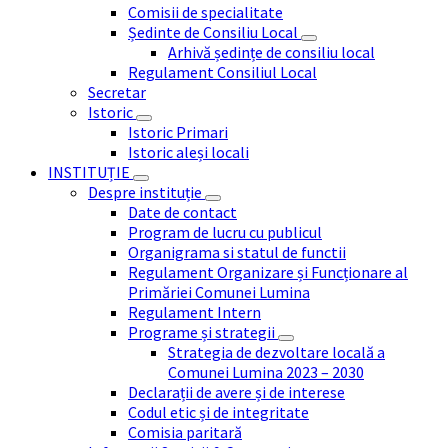
Comisii de specialitate
Ședinte de Consiliu Local
Arhivă ședințe de consiliu local
Regulament Consiliul Local
Secretar
Istoric
Istoric Primari
Istoric aleși locali
INSTITUȚIE
Despre instituție
Date de contact
Program de lucru cu publicul
Organigrama si statul de functii
Regulament Organizare și Funcționare al
Primăriei Comunei Lumina
Regulament Intern
Programe și strategii
Strategia de dezvoltare locală a
Comunei Lumina 2023 – 2030
Declarații de avere și de interese
Codul etic și de integritate
Comisia paritară