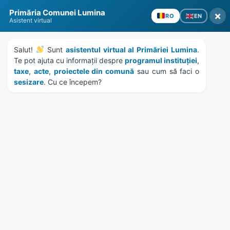
Skip
Skip
Skip
Skip
Primăria Comunei Lumina
to
to
to
to
×
EN
RO
Asistent virtual
content
left
right
footer
sidebar
sidebar
Salut! 
 Sunt 
asistentul virtual al Primăriei Lumina
. 
Te pot ajuta cu informații despre 
programul instituției
, 
taxe
, 
acte
, 
proiectele din comună
 sau cum să faci o 
sesizare
. Cu ce începem?
MENU
Publicatie de căsătorie
Țipu Marius – Căprișoară
Ana-Elena
Home
Documente
/