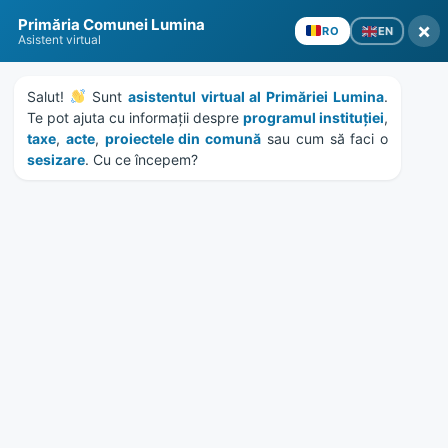
Skip
Skip
Skip
Skip
Primăria Comunei Lumina
to
to
to
to
×
EN
RO
Asistent virtual
content
left
right
footer
sidebar
sidebar
Salut! 
 Sunt 
asistentul virtual al Primăriei Lumina
. 
Te pot ajuta cu informații despre 
programul instituției
, 
taxe
, 
acte
, 
proiectele din comună
 sau cum să faci o 
sesizare
. Cu ce începem?
MENU
Publicatie de casatorie
Tulbure Anca
Home
Documente
/