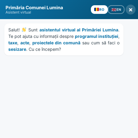
Skip
Skip
Skip
Skip
Primăria Comunei Lumina
to
to
to
to
×
EN
RO
Asistent virtual
content
left
right
footer
sidebar
sidebar
Salut! 
 Sunt 
asistentul virtual al Primăriei Lumina
. 
Te pot ajuta cu informații despre 
programul instituției
, 
taxe
, 
acte
, 
proiectele din comună
 sau cum să faci o 
sesizare
. Cu ce începem?
MENU
Publicație de căsătorie
Zaharia Ionuț – Munteanu
Andrada
Home
Documente
/