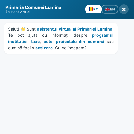
Skip
Skip
Skip
Skip
to
to
to
to
Primăria Comunei Lumina
×
EN
RO
content
left
right
footer
Asistent virtual
sidebar
sidebar
Salut! 
 Sunt 
asistentul virtual al Primăriei Lumina
. 
Te pot ajuta cu informații despre 
programul 
instituției
, 
taxe
, 
acte
, 
proiectele din comună
 sau 
cum să faci o 
sesizare
. Cu ce începem?
MENU
evenimente
Home
Evenimente
/