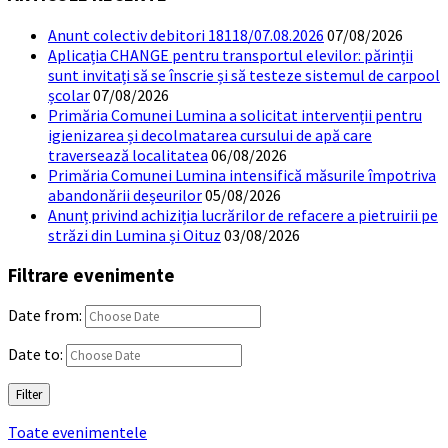
Anunt colectiv debitori 18118/07.08.2026
07/08/2026
Aplicația CHANGE pentru transportul elevilor: părinții
sunt invitați să se înscrie și să testeze sistemul de carpool
școlar
07/08/2026
Primăria Comunei Lumina a solicitat intervenții pentru
igienizarea și decolmatarea cursului de apă care
traversează localitatea
06/08/2026
Primăria Comunei Lumina intensifică măsurile împotriva
abandonării deșeurilor
05/08/2026
Anunț privind achiziția lucrărilor de refacere a pietruirii pe
străzi din Lumina și Oituz
03/08/2026
Filtrare evenimente
Date from:
Date to:
Filter
Toate evenimentele