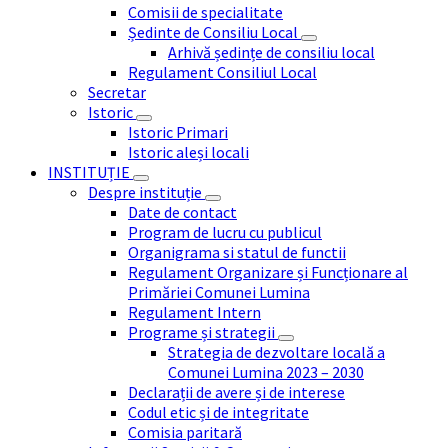
Comisii de specialitate
Ședinte de Consiliu Local
Arhivă ședințe de consiliu local
Regulament Consiliul Local
Secretar
Istoric
Istoric Primari
Istoric aleși locali
INSTITUȚIE
Despre instituție
Date de contact
Program de lucru cu publicul
Organigrama si statul de functii
Regulament Organizare și Funcționare al
Primăriei Comunei Lumina
Regulament Intern
Programe și strategii
Strategia de dezvoltare locală a
Comunei Lumina 2023 – 2030
Declarații de avere și de interese
Codul etic și de integritate
Comisia paritară