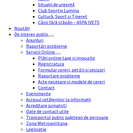
Situații de urgență
Club Sportiv Lumina
Cultură, Sport si Tineret
Câini fără stăpân – ASPA IVETS
Noutăți
De interes public
Anunțuri
Raportări probleme
Servicii Online
Plăți online taxe și impozite
Registratura
Formular cereri, petitii si sesizari
Raportare probleme
Acte necesare si modele de cereri
Contact
Evenimente
Accesul cetățenilor la informații
Acreditare jurnaliști
Date de contact utile
Transportul public judetean de persoane
Zona Metropolitana
Legislatie