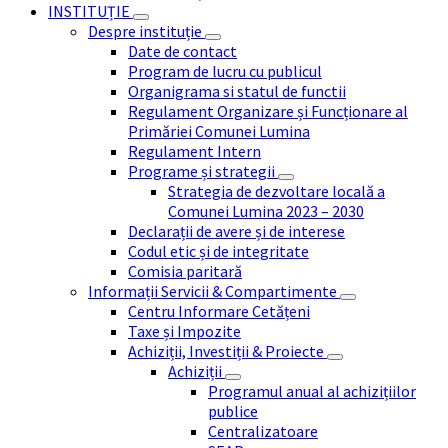
INSTITUȚIE
Despre instituție
Date de contact
Program de lucru cu publicul
Organigrama si statul de functii
Regulament Organizare și Funcționare al
Primăriei Comunei Lumina
Regulament Intern
Programe și strategii
Strategia de dezvoltare locală a
Comunei Lumina 2023 – 2030
Declarații de avere și de interese
Codul etic și de integritate
Comisia paritară
Informații Servicii & Compartimente
Centru Informare Cetățeni
Taxe și Impozite
Achiziții, Investiții & Proiecte
Achiziții
Programul anual al achizițiilor
publice
Centralizatoare