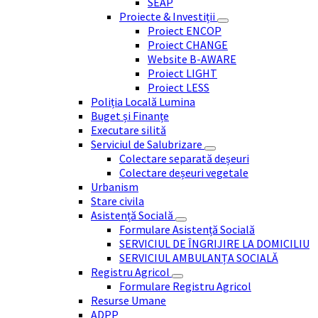
SEAP
Proiecte & Investiții
Proiect ENCOP
Proiect CHANGE
Website B-AWARE
Proiect LIGHT
Proiect LESS
Poliția Locală Lumina
Buget și Finanțe
Executare silită
Serviciul de Salubrizare
Colectare separată deșeuri
Colectare deșeuri vegetale
Urbanism
Stare civila
Asistență Socială
Formulare Asistență Socială
SERVICIUL DE ÎNGRIJIRE LA DOMICILIU
SERVICIUL AMBULANȚA SOCIALĂ
Registru Agricol
Formulare Registru Agricol
Resurse Umane
ADPP