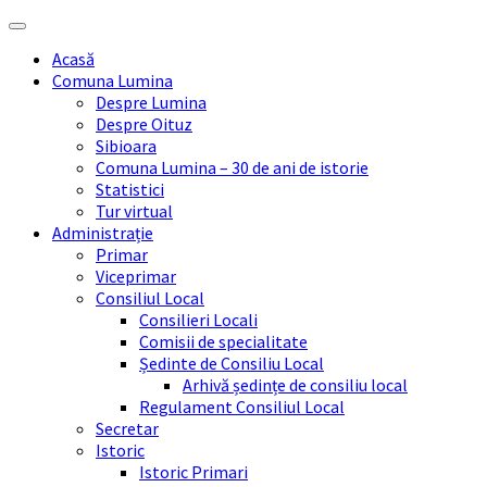
Skip
Skip
Skip
Skip
to
to
to
to
Acasă
content
left
right
footer
Comuna Lumina
sidebar
sidebar
Despre Lumina
Despre Oituz
Sibioara
Comuna Lumina – 30 de ani de istorie
Statistici
Tur virtual
Administrație
Primar
Viceprimar
Consiliul Local
Consilieri Locali
Comisii de specialitate
Ședinte de Consiliu Local
Arhivă ședințe de consiliu local
Regulament Consiliul Local
Secretar
Istoric
Istoric Primari