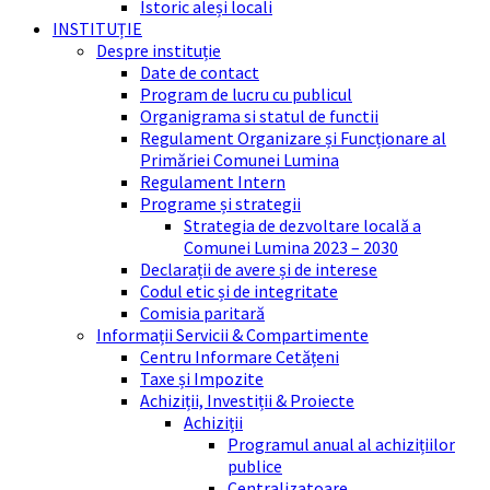
Istoric aleși locali
INSTITUȚIE
Despre instituție
Date de contact
Program de lucru cu publicul
Organigrama si statul de functii
Regulament Organizare și Funcționare al
Primăriei Comunei Lumina
Regulament Intern
Programe și strategii
Strategia de dezvoltare locală a
Comunei Lumina 2023 – 2030
Declarații de avere și de interese
Codul etic și de integritate
Comisia paritară
Informații Servicii & Compartimente
Centru Informare Cetățeni
Taxe și Impozite
Achiziții, Investiții & Proiecte
Achiziții
Programul anual al achizițiilor
publice
Centralizatoare