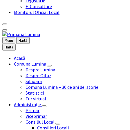
Legislatie
E-Consultare
Monitorul Oficial Local
Menu
Hartă
Hartă
Acasă
Comuna Lumina
Despre Lumina
Despre Oituz
Sibioara
Comuna Lumina – 30 de ani de istorie
Statistici
Tur virtual
Administrație
Primar
Viceprimar
Consiliul Local
Consilieri Locali