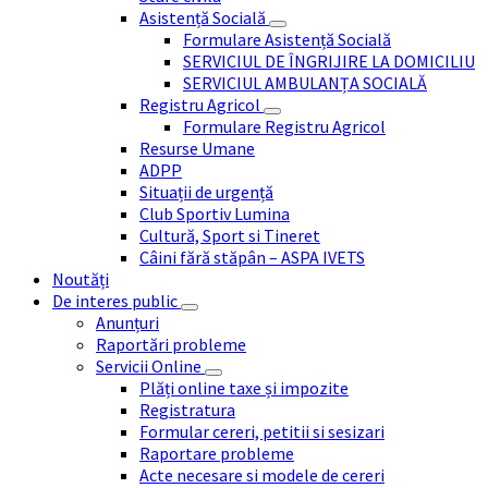
Asistență Socială
Formulare Asistență Socială
SERVICIUL DE ÎNGRIJIRE LA DOMICILIU
SERVICIUL AMBULANȚA SOCIALĂ
Registru Agricol
Formulare Registru Agricol
Resurse Umane
ADPP
Situații de urgență
Club Sportiv Lumina
Cultură, Sport si Tineret
Câini fără stăpân – ASPA IVETS
Noutăți
De interes public
Anunțuri
Raportări probleme
Servicii Online
Plăți online taxe și impozite
Registratura
Formular cereri, petitii si sesizari
Raportare probleme
Acte necesare si modele de cereri