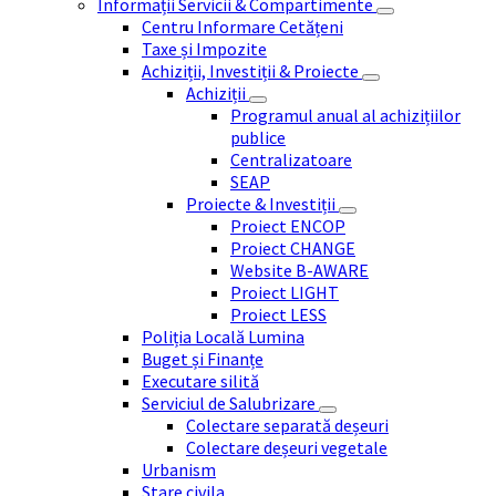
Informații Servicii & Compartimente
Centru Informare Cetățeni
Taxe și Impozite
Achiziții, Investiții & Proiecte
Achiziții
Programul anual al achizițiilor
publice
Centralizatoare
SEAP
Proiecte & Investiții
Proiect ENCOP
Proiect CHANGE
Website B-AWARE
Proiect LIGHT
Proiect LESS
Poliția Locală Lumina
Buget și Finanțe
Executare silită
Serviciul de Salubrizare
Colectare separată deșeuri
Colectare deșeuri vegetale
Urbanism
Stare civila