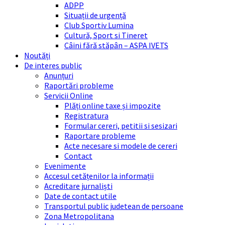
ADPP
Situații de urgență
Club Sportiv Lumina
Cultură, Sport si Tineret
Câini fără stăpân – ASPA IVETS
Noutăți
De interes public
Anunțuri
Raportări probleme
Servicii Online
Plăți online taxe și impozite
Registratura
Formular cereri, petitii si sesizari
Raportare probleme
Acte necesare si modele de cereri
Contact
Evenimente
Accesul cetățenilor la informații
Acreditare jurnaliști
Date de contact utile
Transportul public judetean de persoane
Zona Metropolitana