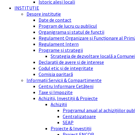
Istoric aleși locali
INSTITUȚIE
Despre instituție
Date de contact
Program de lucru cu publicul
Organigrama si statul de functii
Regulament Organizare și Funcționare al Prim
Regulament Intern
Programe și strategii
Strategia de dezvoltare locală a Comune
Declarații de avere și de interese
Codul etic și de integritate
Comisia paritară
Informații Servicii & Compartimente
Centru Informare Cetățeni
Taxe și Impozite
Achiziții, Investiții & Proiecte
Achiziții
Programul anual al achizițiilor pub
Centralizatoare
SEAP
Proiecte & Investiții
Proiect ENCOP