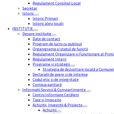
Regulament Consiliul Local
Secretar
Istoric
Istoric Primari
Istoric aleși locali
INSTITUȚIE
Despre instituție
Date de contact
Program de lucru cu publicul
Organigrama si statul de functii
Regulament Organizare și Funcționare al Prim
Regulament Intern
Programe și strategii
Strategia de dezvoltare locală a Comune
Declarații de avere și de interese
Codul etic și de integritate
Comisia paritară
Informații Servicii & Compartimente
Centru Informare Cetățeni
Taxe și Impozite
Achiziții, Investiții & Proiecte
Achiziții