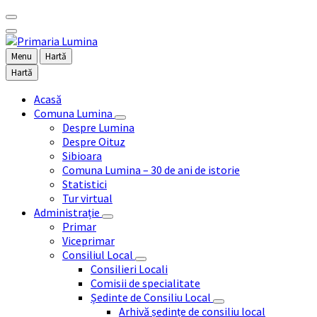
Menu
Hartă
Hartă
Acasă
Comuna Lumina
Despre Lumina
Despre Oituz
Sibioara
Comuna Lumina – 30 de ani de istorie
Statistici
Tur virtual
Administrație
Primar
Viceprimar
Consiliul Local
Consilieri Locali
Comisii de specialitate
Ședinte de Consiliu Local
Arhivă ședințe de consiliu local