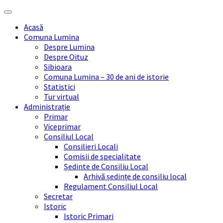
Skip
Skip
Skip
Skip
to
to
to
to
Acasă
content
left
right
footer
Comuna Lumina
sidebar
sidebar
Despre Lumina
Despre Oituz
Sibioara
Comuna Lumina – 30 de ani de istorie
Statistici
Tur virtual
Administrație
Primar
Viceprimar
Consiliul Local
Consilieri Locali
Comisii de specialitate
Ședinte de Consiliu Local
Arhivă ședințe de consiliu local
Regulament Consiliul Local
Secretar
Istoric
Istoric Primari