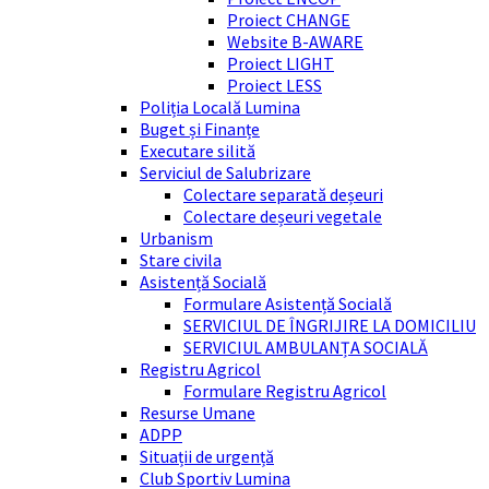
Proiect CHANGE
Website B-AWARE
Proiect LIGHT
Proiect LESS
Poliția Locală Lumina
Buget și Finanțe
Executare silită
Serviciul de Salubrizare
Colectare separată deșeuri
Colectare deșeuri vegetale
Urbanism
Stare civila
Asistență Socială
Formulare Asistență Socială
SERVICIUL DE ÎNGRIJIRE LA DOMICILIU
SERVICIUL AMBULANȚA SOCIALĂ
Registru Agricol
Formulare Registru Agricol
Resurse Umane
ADPP
Situații de urgență
Club Sportiv Lumina