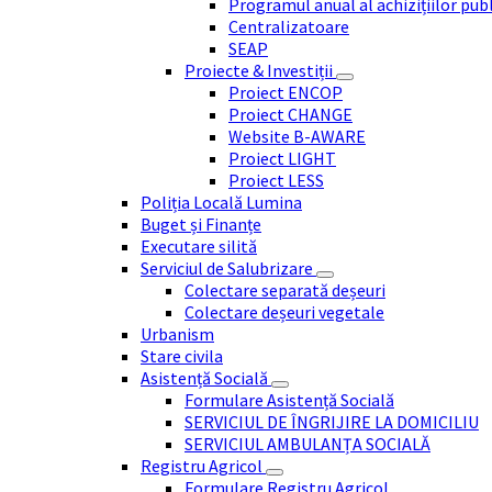
Programul anual al achizițiilor pub
Centralizatoare
SEAP
Proiecte & Investiții
Proiect ENCOP
Proiect CHANGE
Website B-AWARE
Proiect LIGHT
Proiect LESS
Poliția Locală Lumina
Buget și Finanțe
Executare silită
Serviciul de Salubrizare
Colectare separată deșeuri
Colectare deșeuri vegetale
Urbanism
Stare civila
Asistență Socială
Formulare Asistență Socială
SERVICIUL DE ÎNGRIJIRE LA DOMICILIU
SERVICIUL AMBULANȚA SOCIALĂ
Registru Agricol
Formulare Registru Agricol