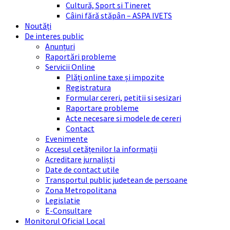
Cultură, Sport si Tineret
Câini fără stăpân – ASPA IVETS
Noutăți
De interes public
Anunțuri
Raportări probleme
Servicii Online
Plăți online taxe și impozite
Registratura
Formular cereri, petitii si sesizari
Raportare probleme
Acte necesare si modele de cereri
Contact
Evenimente
Accesul cetățenilor la informații
Acreditare jurnaliști
Date de contact utile
Transportul public judetean de persoane
Zona Metropolitana
Legislatie
E-Consultare
Monitorul Oficial Local