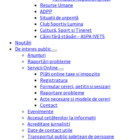
Resurse Umane
ADPP
Situații de urgență
Club Sportiv Lumina
Cultură, Sport si Tineret
Câini fără stăpân – ASPA IVETS
Noutăți
De interes public
Anunțuri
Raportări probleme
Servicii Online
Plăți online taxe și impozite
Registratura
Formular cereri, petitii si sesizari
Raportare probleme
Acte necesare si modele de cereri
Contact
Evenimente
Accesul cetățenilor la informații
Acreditare jurnaliști
Date de contact utile
Transportul public judetean de persoane