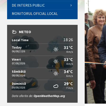
DE INTERES PUBLIC
MONITORUL OFICIAL LOCAL
METEO
18:26
Local Time
31°C
Today
06/08/2026
4 m/s
33°C
Vineri
07/08/2026
4 m/s
34°C
Sâmbătă
08/08/2026
6 m/s
29°C
Duminică
09/08/2026
7 m/s
Date oferite de:
OpenWeatherMap.org