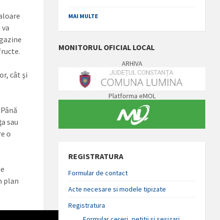
valoare
MAI MULTE
 va
agazine
MONITORUL OFICIAL LOCAL
fructe.
ARHIVA
r, cât şi
Platforma eMOL
. Până
ţa sau
re o
REGISTRATURA
le
Formular de contact
în plan
Acte necesare si modele tipizate
Registratura
Formular cereri, petitii si sesizari