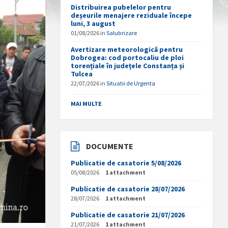
Distribuirea pubelelor pentru
deșeurile menajere reziduale începe
luni, 3 august
01/08/2026
in
Salubrizare
Avertizare meteorologică pentru
Dobrogea: cod portocaliu de ploi
torențiale în județele Constanța și
Tulcea
22/07/2026
in
Situatii de Urgenta
MAI MULTE
DOCUMENTE
Publicatie de casatorie 5/08/2026
05/08/2026
1 attachment
Publicatie de casatorie 28/07/2026
28/07/2026
1 attachment
Publicatie de casatorie 21/07/2026
21/07/2026
1 attachment