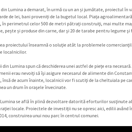
 din Lumina a demarat, în urmă cu un an și jumătate, proiectul în 
arde de lei, bani proveniți de la bugetul local. Piața agroalimentară
, în perimetrul celor 500 de metri pătraţi construiţi, mai multe m
e, pește și produse din carne, dar şi 20 de tarabe pentru legume şi 
rea proiectului înseamnă o soluţie atât la problemele comercianţilo
le localnicilor.
ii din Lumina spun că deschiderea unei astfel de piețe era necesară
enii erau nevoiţi să îşi asigure necesarul de alimente din Constan
 însă de acum înainte, localnicii vor fi scutiţi de la cheltuiala pe ca
ea un drum în oraşele învecinate.
umina se află în plină dezvoltare datorită eforturilor susţinute a
aţiei locale. Proiectele de investiţii nu se opresc aici, edilii având 
014, construirea unui nou parc în centrul comunei.