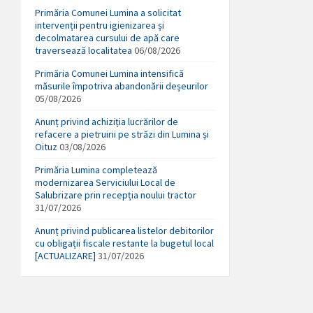
Primăria Comunei Lumina a solicitat
intervenții pentru igienizarea și
decolmatarea cursului de apă care
traversează localitatea
06/08/2026
Primăria Comunei Lumina intensifică
măsurile împotriva abandonării deșeurilor
05/08/2026
Anunț privind achiziția lucrărilor de
refacere a pietruirii pe străzi din Lumina și
Oituz
03/08/2026
Primăria Lumina completează
modernizarea Serviciului Local de
Salubrizare prin recepția noului tractor
31/07/2026
Anunț privind publicarea listelor debitorilor
cu obligații fiscale restante la bugetul local
[ACTUALIZARE]
31/07/2026