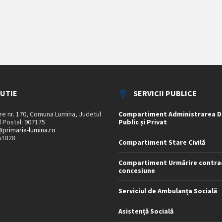
TUTIE
SERVICII PUBLICE
are nr. 170, Comuna Lumina, Judetul
Compartiment Administrarea D
 Postal: 907175
Public și Privat
primaria-lumina.ro
51828
Compartiment Stare Civilă
Compartiment Urmărire contra
concesiune
Serviciul de Ambulanța Socială
Asistență Socială