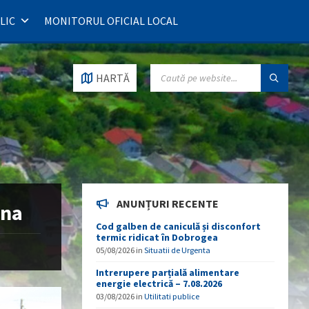
LIC
MONITORUL OFICIAL LOCAL
SEARCH:
HARTĂ
ANUNȚURI RECENTE
ina
Cod galben de caniculă și disconfort
termic ridicat în Dobrogea
05/08/2026
in
Situatii de Urgenta
Intrerupere parțială alimentare
energie electrică – 7.08.2026
03/08/2026
in
Utilitati publice