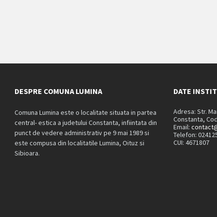
DESPRE COMUNA LUMINA
DATE INSTI
Adresa: Str. M
Comuna Lumina este o localitate situata in partea
Constanta, Cod
central- estica a judetului Constanta, infiintata din
Email:
contact@
punct de vedere administrativ pe 9 mai 1989 si
Telefon: 02412
CUI: 4671807
este compusa din localitatile Lumina, Oituz si
Sibioara.