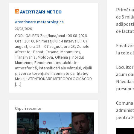
Primăria
AVERTIZARI METEO
de 5 mili
Atentionare meteorologica
adăposti
06/08/2026
de lactat
COD : GALBEN Ziua/luna/anul : 06-08-2026
Ora : 10 : 00 Nr. mesajului : 4 Intervalul : 07
Finaliza
august, ora 12 – 07 august, ora 23; Zonele
afectate : Banat, Crișana, Maramureș,
la cele a
Transilvania, Moldova, Oltenia și nordul
Munteniei; Fenomene : instabilitate
Locuitor
atmosferică, intensificări ale vântului, vijelii
și averse torențiale însemnate cantitativ;
acum oam
Mesaj : ATENȚIONARE METEOROLOGICĂCOD
Năvodari,
[…]
presupun
Comuna L
Clipuri recente
administr
pentru 2