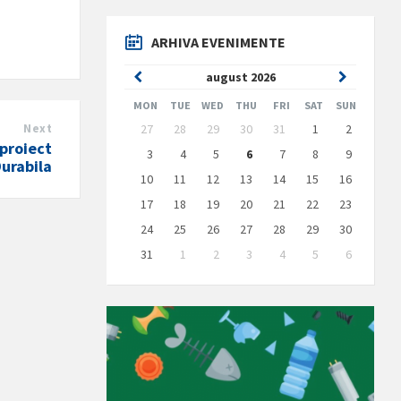
ARHIVA EVENIMENTE
Previous
Next
august
2026
Month
Month
MON
TUE
WED
THU
FRI
SAT
SUN
Skip
Next
27
28
29
30
31
1
2
calendar
 proiect
days
3
4
5
6
7
8
9
urabila
10
11
12
13
14
15
16
17
18
19
20
21
22
23
24
25
26
27
28
29
30
31
1
2
3
4
5
6
Back
to
calendar
days