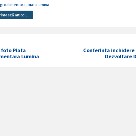
agroalimentara
,
piata lumina
rintează articolul
 foto Piata
Conferinta inchidere
imentara Lumina
Dezvoltare D