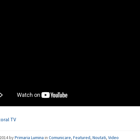
toral TV
/2014
by
Primaria Lumina
in
Comunicare
,
Featured
,
Noutati
,
Video