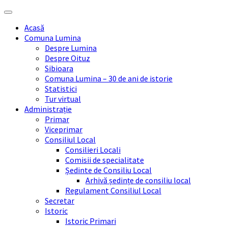
Skip
Skip
Skip
Skip
to
to
to
to
Acasă
content
left
right
footer
Comuna Lumina
sidebar
sidebar
Despre Lumina
Despre Oituz
Sibioara
Comuna Lumina – 30 de ani de istorie
Statistici
Tur virtual
Administrație
Primar
Viceprimar
Consiliul Local
Consilieri Locali
Comisii de specialitate
Ședinte de Consiliu Local
Arhivă ședințe de consiliu local
Regulament Consiliul Local
Secretar
Istoric
Istoric Primari