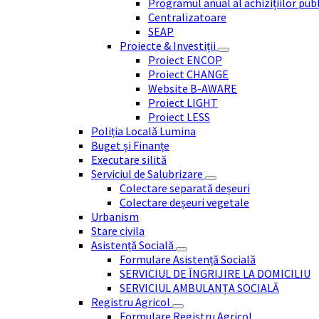
Programul anual al achizițiilor pub
Centralizatoare
SEAP
Proiecte & Investiții
Proiect ENCOP
Proiect CHANGE
Website B-AWARE
Proiect LIGHT
Proiect LESS
Poliția Locală Lumina
Buget și Finanțe
Executare silită
Serviciul de Salubrizare
Colectare separată deșeuri
Colectare deșeuri vegetale
Urbanism
Stare civila
Asistență Socială
Formulare Asistență Socială
SERVICIUL DE ÎNGRIJIRE LA DOMICILIU
SERVICIUL AMBULANȚA SOCIALĂ
Registru Agricol
Formulare Registru Agricol