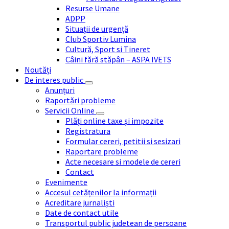
Resurse Umane
ADPP
Situații de urgență
Club Sportiv Lumina
Cultură, Sport si Tineret
Câini fără stăpân – ASPA IVETS
Noutăți
De interes public
Anunțuri
Raportări probleme
Servicii Online
Plăți online taxe și impozite
Registratura
Formular cereri, petitii si sesizari
Raportare probleme
Acte necesare si modele de cereri
Contact
Evenimente
Accesul cetățenilor la informații
Acreditare jurnaliști
Date de contact utile
Transportul public judetean de persoane