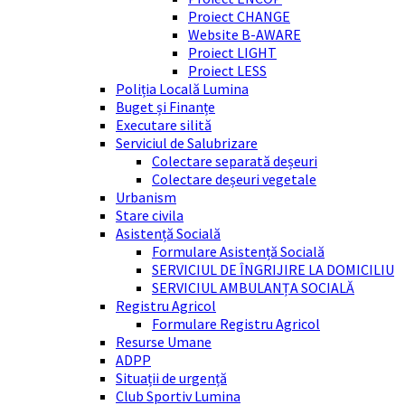
Proiect CHANGE
Website B-AWARE
Proiect LIGHT
Proiect LESS
Poliția Locală Lumina
Buget și Finanțe
Executare silită
Serviciul de Salubrizare
Colectare separată deșeuri
Colectare deșeuri vegetale
Urbanism
Stare civila
Asistență Socială
Formulare Asistență Socială
SERVICIUL DE ÎNGRIJIRE LA DOMICILIU
SERVICIUL AMBULANȚA SOCIALĂ
Registru Agricol
Formulare Registru Agricol
Resurse Umane
ADPP
Situații de urgență
Club Sportiv Lumina