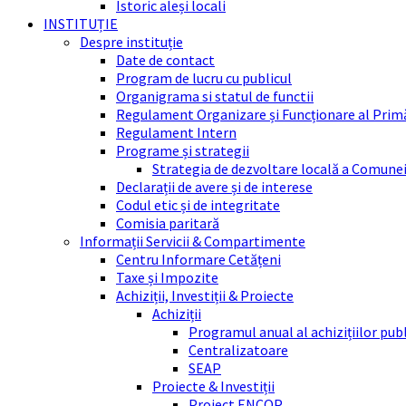
Istoric aleși locali
INSTITUȚIE
Despre instituție
Date de contact
Program de lucru cu publicul
Organigrama si statul de functii
Regulament Organizare și Funcționare al Prim
Regulament Intern
Programe și strategii
Strategia de dezvoltare locală a Comune
Declarații de avere și de interese
Codul etic și de integritate
Comisia paritară
Informații Servicii & Compartimente
Centru Informare Cetățeni
Taxe și Impozite
Achiziții, Investiții & Proiecte
Achiziții
Programul anual al achizițiilor pub
Centralizatoare
SEAP
Proiecte & Investiții
Proiect ENCOP