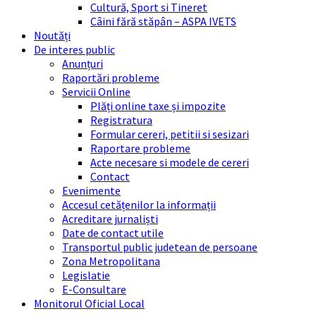
Cultură, Sport si Tineret
Câini fără stăpân – ASPA IVETS
Noutăți
De interes public
Anunțuri
Raportări probleme
Servicii Online
Plăți online taxe și impozite
Registratura
Formular cereri, petitii si sesizari
Raportare probleme
Acte necesare si modele de cereri
Contact
Evenimente
Accesul cetățenilor la informații
Acreditare jurnaliști
Date de contact utile
Transportul public judetean de persoane
Zona Metropolitana
Legislatie
E-Consultare
Monitorul Oficial Local