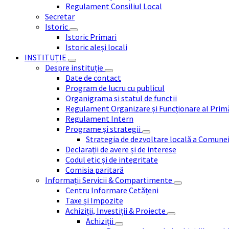
Regulament Consiliul Local
Secretar
Istoric
Istoric Primari
Istoric aleși locali
INSTITUȚIE
Despre instituție
Date de contact
Program de lucru cu publicul
Organigrama si statul de functii
Regulament Organizare și Funcționare al Prim
Regulament Intern
Programe și strategii
Strategia de dezvoltare locală a Comune
Declarații de avere și de interese
Codul etic și de integritate
Comisia paritară
Informații Servicii & Compartimente
Centru Informare Cetățeni
Taxe și Impozite
Achiziții, Investiții & Proiecte
Achiziții