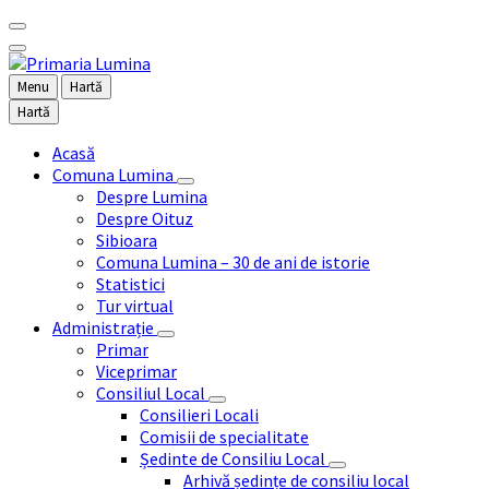
Menu
Hartă
Hartă
Acasă
Comuna Lumina
Despre Lumina
Despre Oituz
Sibioara
Comuna Lumina – 30 de ani de istorie
Statistici
Tur virtual
Administrație
Primar
Viceprimar
Consiliul Local
Consilieri Locali
Comisii de specialitate
Ședinte de Consiliu Local
Arhivă ședințe de consiliu local