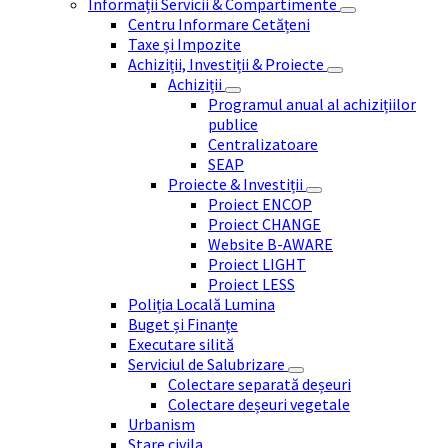
Informații Servicii & Compartimente
Centru Informare Cetățeni
Taxe și Impozite
Achiziții, Investiții & Proiecte
Achiziții
Programul anual al achizițiilor
publice
Centralizatoare
SEAP
Proiecte & Investiții
Proiect ENCOP
Proiect CHANGE
Website B-AWARE
Proiect LIGHT
Proiect LESS
Poliția Locală Lumina
Buget și Finanțe
Executare silită
Serviciul de Salubrizare
Colectare separată deșeuri
Colectare deșeuri vegetale
Urbanism
Stare civila