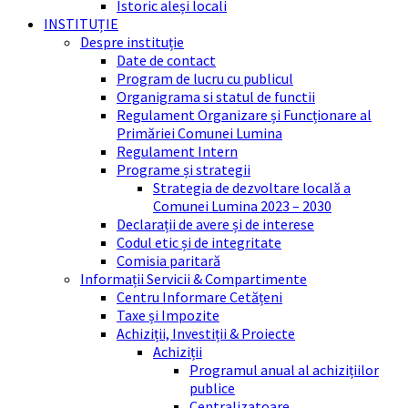
Istoric aleși locali
INSTITUȚIE
Despre instituție
Date de contact
Program de lucru cu publicul
Organigrama si statul de functii
Regulament Organizare și Funcționare al
Primăriei Comunei Lumina
Regulament Intern
Programe și strategii
Strategia de dezvoltare locală a
Comunei Lumina 2023 – 2030
Declarații de avere și de interese
Codul etic și de integritate
Comisia paritară
Informații Servicii & Compartimente
Centru Informare Cetățeni
Taxe și Impozite
Achiziții, Investiții & Proiecte
Achiziții
Programul anual al achizițiilor
publice
Centralizatoare