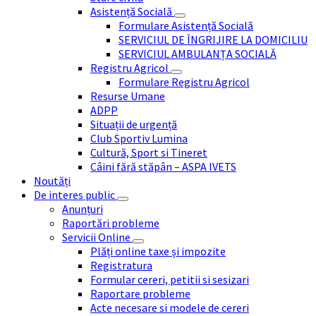
Asistență Socială
Formulare Asistență Socială
SERVICIUL DE ÎNGRIJIRE LA DOMICILIU
SERVICIUL AMBULANȚA SOCIALĂ
Registru Agricol
Formulare Registru Agricol
Resurse Umane
ADPP
Situații de urgență
Club Sportiv Lumina
Cultură, Sport si Tineret
Câini fără stăpân – ASPA IVETS
Noutăți
De interes public
Anunțuri
Raportări probleme
Servicii Online
Plăți online taxe și impozite
Registratura
Formular cereri, petitii si sesizari
Raportare probleme
Acte necesare si modele de cereri