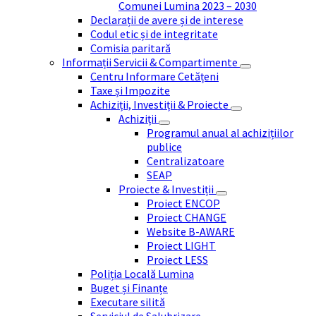
Comunei Lumina 2023 – 2030
Declarații de avere și de interese
Codul etic și de integritate
Comisia paritară
Informații Servicii & Compartimente
Centru Informare Cetățeni
Taxe și Impozite
Achiziții, Investiții & Proiecte
Achiziții
Programul anual al achizițiilor
publice
Centralizatoare
SEAP
Proiecte & Investiții
Proiect ENCOP
Proiect CHANGE
Website B-AWARE
Proiect LIGHT
Proiect LESS
Poliția Locală Lumina
Buget și Finanțe
Executare silită
Serviciul de Salubrizare