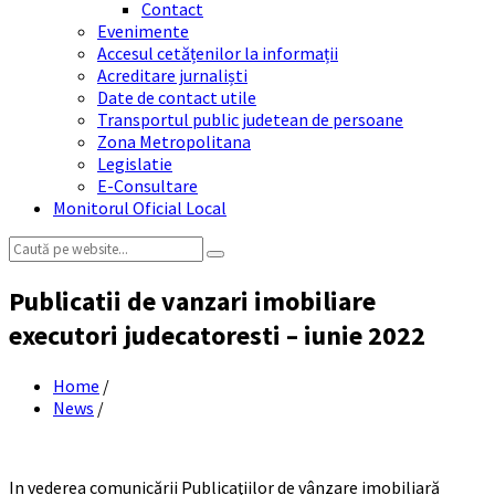
Contact
Evenimente
Accesul cetățenilor la informații
Acreditare jurnaliști
Date de contact utile
Transportul public judetean de persoane
Zona Metropolitana
Legislatie
E-Consultare
Monitorul Oficial Local
Search:
Publicatii de vanzari imobiliare
executori judecatoresti – iunie 2022
Home
/
News
/
In vederea comunicării Publicaţiilor de vânzare imobiliară