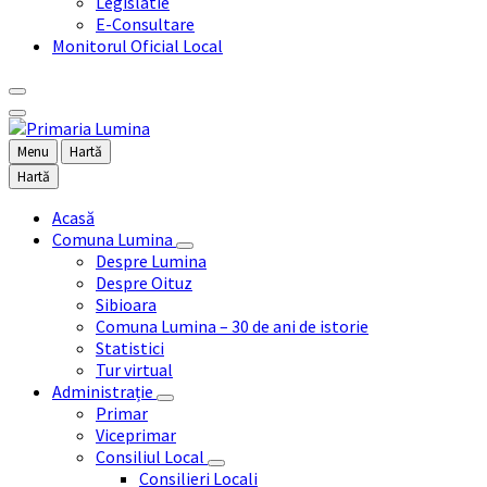
Legislatie
E-Consultare
Monitorul Oficial Local
Menu
Hartă
Hartă
Acasă
Comuna Lumina
Despre Lumina
Despre Oituz
Sibioara
Comuna Lumina – 30 de ani de istorie
Statistici
Tur virtual
Administrație
Primar
Viceprimar
Consiliul Local
Consilieri Locali