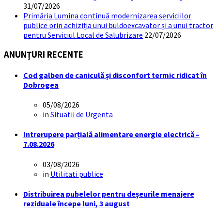
31/07/2026
Primăria Lumina continuă modernizarea serviciilor
publice prin achiziția unui buldoexcavator și a unui tractor
pentru Serviciul Local de Salubrizare
22/07/2026
ANUNȚURI RECENTE
Cod galben de caniculă și disconfort termic ridicat în
Dobrogea
05/08/2026
in
Situatii de Urgenta
Intrerupere parțială alimentare energie electrică –
7.08.2026
03/08/2026
in
Utilitati publice
Distribuirea pubelelor pentru deșeurile menajere
reziduale începe luni, 3 august