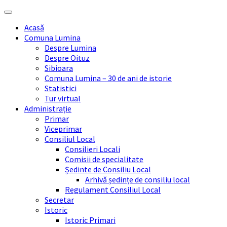
Skip
Skip
Skip
Skip
to
to
to
to
Acasă
content
left
right
footer
Comuna Lumina
sidebar
sidebar
Despre Lumina
Despre Oituz
Sibioara
Comuna Lumina – 30 de ani de istorie
Statistici
Tur virtual
Administrație
Primar
Viceprimar
Consiliul Local
Consilieri Locali
Comisii de specialitate
Ședinte de Consiliu Local
Arhivă ședințe de consiliu local
Regulament Consiliul Local
Secretar
Istoric
Istoric Primari