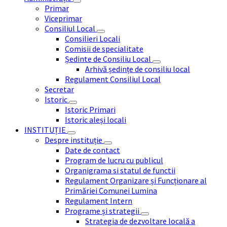
Primar
Viceprimar
Consiliul Local
Consilieri Locali
Comisii de specialitate
Ședinte de Consiliu Local
Arhivă ședințe de consiliu local
Regulament Consiliul Local
Secretar
Istoric
Istoric Primari
Istoric aleși locali
INSTITUȚIE
Despre instituție
Date de contact
Program de lucru cu publicul
Organigrama si statul de functii
Regulament Organizare și Funcționare al
Primăriei Comunei Lumina
Regulament Intern
Programe și strategii
Strategia de dezvoltare locală a