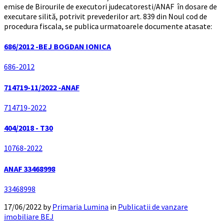
emise de Birourile de executori judecatoresti/ANAF în dosare de
executare silită, potrivit prevederilor art. 839 din Noul cod de
procedura fiscala, se publica urmatoarele documente atasate:
686/2012 -BEJ BOGDAN IONICA
686-2012
714719-11/2022 -ANAF
714719-2022
404/2018 - T30
10768-2022
ANAF 33468998
33468998
17/06/2022
by
Primaria Lumina
in
Publicatii de vanzare
imobiliare BEJ