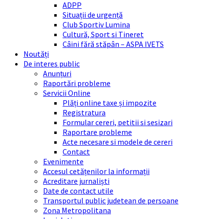
ADPP
Situații de urgență
Club Sportiv Lumina
Cultură, Sport si Tineret
Câini fără stăpân – ASPA IVETS
Noutăți
De interes public
Anunțuri
Raportări probleme
Servicii Online
Plăți online taxe și impozite
Registratura
Formular cereri, petitii si sesizari
Raportare probleme
Acte necesare si modele de cereri
Contact
Evenimente
Accesul cetățenilor la informații
Acreditare jurnaliști
Date de contact utile
Transportul public judetean de persoane
Zona Metropolitana