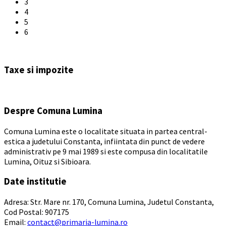
3
4
5
6
Back
to
Taxe si impozite
calendar
days
Despre Comuna Lumina
Comuna Lumina este o localitate situata in partea central-
estica a judetului Constanta, infiintata din punct de vedere
administrativ pe 9 mai 1989 si este compusa din localitatile
Lumina, Oituz si Sibioara.
Date institutie
Adresa: Str. Mare nr. 170, Comuna Lumina, Judetul Constanta,
Cod Postal: 907175
Email:
contact@primaria-lumina.ro