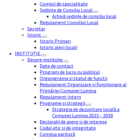
Comisii de specialitate
Ședinte de Consiliu Local
Arhivă ședințe de consiliu local
Regulament Consiliul Local
Secretar
Istoric
Istoric Primari
Istoric aleși locali
INSTITUȚIE
Despre instituție
Date de contact
Program de lucru cu publicul
Organigrama si statul de functii
Regulament Organizare și Funcționare al
Primăriei Comunei Lumina
Regulament Intern
Programe și strategii
Strategia de dezvoltare locală a
Comunei Lumina 2023 – 2030
Declarații de avere și de interese
Codul etic și de integritate
Comisia paritară