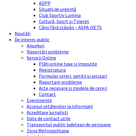
ADPP
Situații de urgență
Club Sportiv Lumina
Cultură, Sport si Tineret
Câini fără stăpân – ASPA IVETS
Noutăți
De interes public
Anunțuri
Raportări probleme
Servicii Online
Plăți online taxe și impozite
Registratura
Formular cereri, petitii si sesizari
Raportare probleme
Acte necesare si modele de cereri
Contact
Evenimente
Accesul cetățenilor la informații
Acreditare jurnaliști
Date de contact utile
Transportul public judetean de persoane
Zona Metropolitana