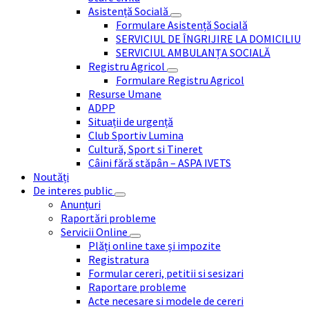
Asistență Socială
Formulare Asistență Socială
SERVICIUL DE ÎNGRIJIRE LA DOMICILIU
SERVICIUL AMBULANȚA SOCIALĂ
Registru Agricol
Formulare Registru Agricol
Resurse Umane
ADPP
Situații de urgență
Club Sportiv Lumina
Cultură, Sport si Tineret
Câini fără stăpân – ASPA IVETS
Noutăți
De interes public
Anunțuri
Raportări probleme
Servicii Online
Plăți online taxe și impozite
Registratura
Formular cereri, petitii si sesizari
Raportare probleme
Acte necesare si modele de cereri