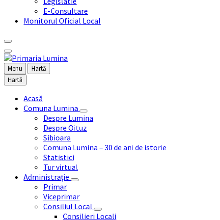
Legislatie
E-Consultare
Monitorul Oficial Local
Menu
Hartă
Hartă
Acasă
Comuna Lumina
Despre Lumina
Despre Oituz
Sibioara
Comuna Lumina – 30 de ani de istorie
Statistici
Tur virtual
Administrație
Primar
Viceprimar
Consiliul Local
Consilieri Locali