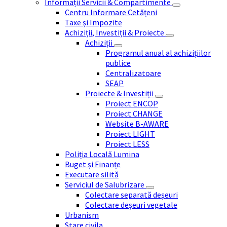
Informații Servicii & Compartimente
Centru Informare Cetățeni
Taxe și Impozite
Achiziții, Investiții & Proiecte
Achiziții
Programul anual al achizițiilor
publice
Centralizatoare
SEAP
Proiecte & Investiții
Proiect ENCOP
Proiect CHANGE
Website B-AWARE
Proiect LIGHT
Proiect LESS
Poliția Locală Lumina
Buget și Finanțe
Executare silită
Serviciul de Salubrizare
Colectare separată deșeuri
Colectare deșeuri vegetale
Urbanism
Stare civila