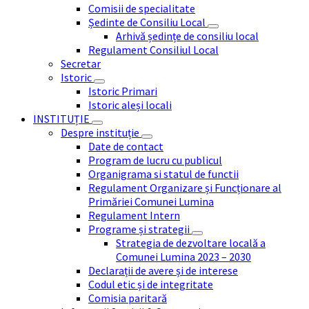
Comisii de specialitate
Ședinte de Consiliu Local
Arhivă ședințe de consiliu local
Regulament Consiliul Local
Secretar
Istoric
Istoric Primari
Istoric aleși locali
INSTITUȚIE
Despre instituție
Date de contact
Program de lucru cu publicul
Organigrama si statul de functii
Regulament Organizare și Funcționare al
Primăriei Comunei Lumina
Regulament Intern
Programe și strategii
Strategia de dezvoltare locală a
Comunei Lumina 2023 – 2030
Declarații de avere și de interese
Codul etic și de integritate
Comisia paritară