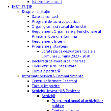
Istoric aleși locali
INSTITUȚIE
Despre instituție
Date de contact
Program de lucru cu publicul
Organigrama si statul de functii
Regulament Organizare și Funcționare al
Primăriei Comunei Lumina
Regulament Intern
Programe și strategii
Strategia de dezvoltare locală a
Comunei Lumina 2023 – 2030
Declarații de avere și de interese
Codul etic și de integritate
Comisia paritară
Informații Servicii & Compartimente
Centru Informare Cetățeni
Taxe și Impozite
Achiziții, Investiții & Proiecte
Achiziții
Programul anual al achizițiilor
publice
Centralizatoare