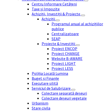
Centru Informare Cetățeni
Taxe și Impozite
Achiziții, Investiții & Proiecte
Achiziții
Programul anual al achizițiilor
publice
Centralizatoare
SEAP
Proiecte & Investiții
Proiect ENCOP
Proiect CHANGE
Website B-AWARE
Proiect LIGHT
Proiect LESS
Poliția Locală Lumina
Buget și Finanțe
Executare silită
Serviciul de Salubrizare
Colectare separată deșeuri
Colectare deșeuri vegetale
Urbanism
Stare civila