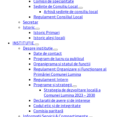
Comisii de specialitate
Ședinte de Consiliu Local
Arhivă ședințe de consiliu local
Regulament Consiliul Local
Secretar
Istoric
Istoric Primari
Istoric aleși locali
INSTITUȚIE
Despre instituție
Date de contact
Program de lucru cu publicul
Organigrama si statul de functii
Regulament Organizare și Funcționare al
Primăriei Comunei Lumina
Regulament Intern
Programe și strategii
Strategia de dezvoltare locală a
Comunei Lumina 2023 – 2030
Declarații de avere și de interese
Codul etic și de integritate
Comisia paritară
Informații Servicii & Compartimente