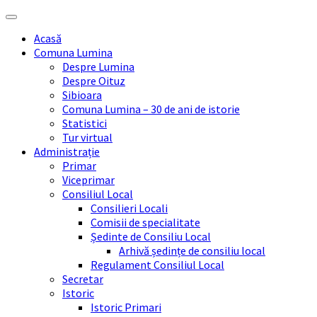
Skip
Skip
Skip
Skip
to
to
to
to
Acasă
content
left
right
footer
Comuna Lumina
sidebar
sidebar
Despre Lumina
Despre Oituz
Sibioara
Comuna Lumina – 30 de ani de istorie
Statistici
Tur virtual
Administrație
Primar
Viceprimar
Consiliul Local
Consilieri Locali
Comisii de specialitate
Ședinte de Consiliu Local
Arhivă ședințe de consiliu local
Regulament Consiliul Local
Secretar
Istoric
Istoric Primari