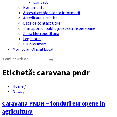
Contact
Evenimente
Accesul cetățenilor la informații
Acreditare jurnaliști
Date de contact utile
Transportul public judetean de persoane
Zona Metropolitana
Legislatie
E-Consultare
Monitorul Oficial Local
Search:
Etichetă:
caravana pndr
Home
/
News
/
Caravana PNDR – fonduri europene in
agricultura