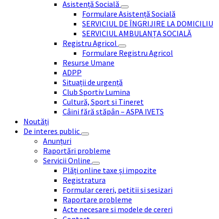
Asistență Socială
Formulare Asistență Socială
SERVICIUL DE ÎNGRIJIRE LA DOMICILIU
SERVICIUL AMBULANȚA SOCIALĂ
Registru Agricol
Formulare Registru Agricol
Resurse Umane
ADPP
Situații de urgență
Club Sportiv Lumina
Cultură, Sport si Tineret
Câini fără stăpân – ASPA IVETS
Noutăți
De interes public
Anunțuri
Raportări probleme
Servicii Online
Plăți online taxe și impozite
Registratura
Formular cereri, petitii si sesizari
Raportare probleme
Acte necesare si modele de cereri
Contact