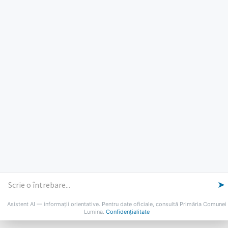
PROGRAM INSTITUTIE
Luni, Miercuri, Joi: 8-16
Marti: 8-18
Vineri: 8-14
PROGRAMUL CU PUBLICUL
[vezi program]
Email
Facebook
YouTube
Despre Lumina
Primar
Consiliul Local
Date de contact
Noutăți
B-AWARE
➤
© 2026 Primăria Comunei Lumina
Asistent AI — informații orientative. Pentru date oficiale, consultă Primăria Comunei
Lumina.
Confidențialitate