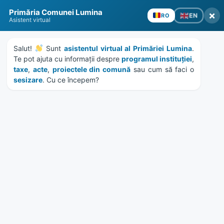
Skip
Skip
Skip
Skip
to
to
to
to
content
left
right
footer
sidebar
sidebar
Primăria Comunei Lumina
×
EN
RO
Asistent virtual
Salut! 
 Sunt 
asistentul virtual al Primăriei Lumina
. 
Te pot ajuta cu informații despre 
programul instituției
, 
MENU
taxe
, 
acte
, 
proiectele din comună
 sau cum să faci o 
sesizare
. Cu ce începem?
Etichetă:
Cetateni
Home
News
/