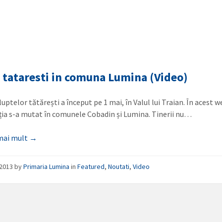
 tataresti in comuna Lumina (Video)
uptelor tătărești a început pe 1 mai, în Valul lui Traian. În acest 
ia s-a mutat în comunele Cobadin și Lumina. Tinerii nu…
 mai mult →
/2013
by
Primaria Lumina
in
Featured
,
Noutati
,
Video