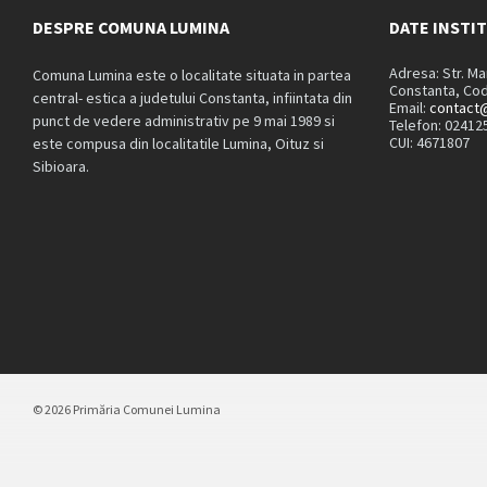
DESPRE COMUNA LUMINA
DATE INSTI
Adresa: Str. M
Comuna Lumina este o localitate situata in partea
Constanta, Cod
central- estica a judetului Constanta, infiintata din
Email:
contact@
punct de vedere administrativ pe 9 mai 1989 si
Telefon: 02412
CUI: 4671807
este compusa din localitatile Lumina, Oituz si
Sibioara.
© 2026 Primăria Comunei Lumina