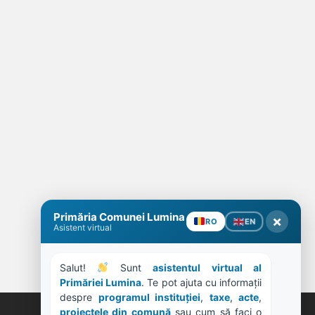
Primăria Comunei Lumina
×
EN
RO
Asistent virtual
Salut! 
 Sunt 
asistentul virtual al 
Primăriei Lumina
. Te pot ajuta cu informații 
despre 
programul instituției
, 
taxe
, 
acte
, 