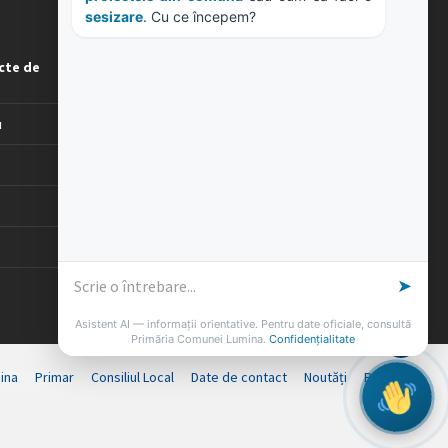
proiectele din comună
 sau cum să faci o 
sesizare
. Cu ce începem?
ORE DE LUCRU
cte de
PROGRAM INSTITUTIE
Luni, Miercuri, Joi: 8-16
Marti: 8-18
u
Vineri: 8-14
PROGRAMUL CU PUBLICUL
[vezi program]
➤
Asistent AI — informații orientative. Pentru date oficiale, consultă
Primăria Comunei Lumina.
Confidențialitate
ina
Primar
Consiliul Local
Date de contact
Noutăți
B-AWARE