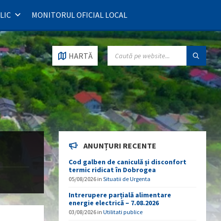
LIC
MONITORUL OFICIAL LOCAL
SEARCH:
HARTĂ
ANUNȚURI RECENTE
Cod galben de caniculă și disconfort
termic ridicat în Dobrogea
05/08/2026
in
Situatii de Urgenta
Intrerupere parțială alimentare
energie electrică – 7.08.2026
03/08/2026
in
Utilitati publice