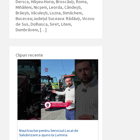
Dersca, Hilișeu-Horia, Broscăuți, Roma,
Mihăileni, Nicșeni, Leorda, Cândești,
Brăești, Văculești, Lozna, Dimăcheni,
Bucecea;Județul Suceava: Rădăuți, Vicovu
de Sus, Dolhasca, Siret, Liteni,
Dumbrăveni, […]
Clipuri recente
Noul tractor pentru Serviciul Local de
Salubrizare a ajuns la Lumina