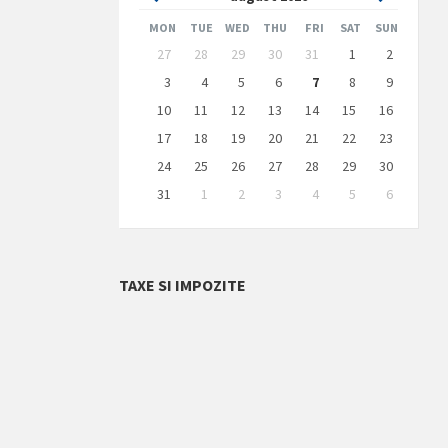
Month
Month
MON
TUE
WED
THU
FRI
SAT
SUN
Skip
27
28
29
30
31
1
2
calendar
days
3
4
5
6
7
8
9
10
11
12
13
14
15
16
17
18
19
20
21
22
23
24
25
26
27
28
29
30
31
1
2
3
4
5
6
Back
to
calendar
days
TAXE SI IMPOZITE