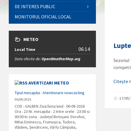
DE INTERES PUBLIC
MONITORUL OFICIAL LOCAL
METEO
Lupte
06:14
Local Time
Date oferite de:
OpenWeatherMap.org
Sezonul l
competiț
Citește
AVERTIZARI METEO
Tipul mesajului : Atentionare nowcasting
17/05
06/08/2026
COD : GALBEN Ziua/luna/anul : 06-08-2026
Ora : 23 Nr. mesajului : 2 Intre orele : 23:00 si
00:00 In zona : Județul Botoşani: Dorohoi,
Mihai Eminescu, Frumușica, Tudora,
Vlădeni, Șendriceni, Vârfu Câmpului,