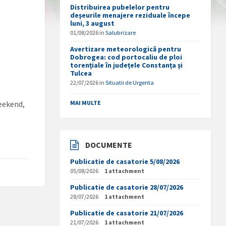
Distribuirea pubelelor pentru
deșeurile menajere reziduale începe
luni, 3 august
01/08/2026
in
Salubrizare
Avertizare meteorologică pentru
Dobrogea: cod portocaliu de ploi
torențiale în județele Constanța și
Tulcea
22/07/2026
in
Situatii de Urgenta
weekend,
MAI MULTE
DOCUMENTE
Publicatie de casatorie 5/08/2026
05/08/2026
1 attachment
Publicatie de casatorie 28/07/2026
28/07/2026
1 attachment
Publicatie de casatorie 21/07/2026
21/07/2026
1 attachment