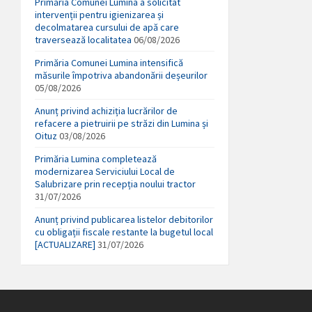
Primăria Comunei Lumina a solicitat
intervenții pentru igienizarea și
decolmatarea cursului de apă care
traversează localitatea
06/08/2026
Primăria Comunei Lumina intensifică
măsurile împotriva abandonării deșeurilor
05/08/2026
Anunț privind achiziția lucrărilor de
refacere a pietruirii pe străzi din Lumina și
Oituz
03/08/2026
Primăria Lumina completează
modernizarea Serviciului Local de
Salubrizare prin recepția noului tractor
31/07/2026
Anunț privind publicarea listelor debitorilor
cu obligații fiscale restante la bugetul local
[ACTUALIZARE]
31/07/2026