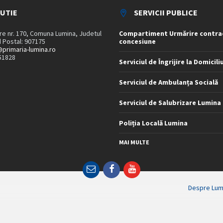
TUTIE
SERVICII PUBLICE
are nr. 170, Comuna Lumina, Judetul
Compartiment Urmărire contra
 Postal: 907175
concesiune
primaria-lumina.ro
51828
Serviciul de Îngrijire la Domicili
Serviciul de Ambulanța Socială
Serviciul de Salubrizare Lumina
Poliția Locală Lumina
MAI MULTE
Email
Facebook
YouTube
Despre Lum