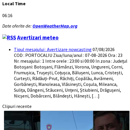
Local Time
06:16
Date oferite de:
OpenWeatherMap.org
Avertizari meteo
Tipul mesajului : Avertizare nowcasting
07/08/2026
COD : PORTOCALIU Ziua/luna/anul : 07-08-2026 Ora : 23
Nr. mesajului : 1 Intre orele : 23:00 si 00:00 In zona : Județul
Botoşani: Botoșani, Flămânzi, Vorona, Ungureni, Corni,
Frumușica, Trușești, Coțușca, Bălușeni, Lunca, Cristești,
Curtești, Rădăuți-Prut, Răchiți, Copălău, Avrămeni,
Gorbănești, Manoleasa, Vlăsinești, Coșula, Mileanca,
Sulița, Dângeni, Stăuceni, Unțeni, Știubieni, Drăgușeni,
Nicșeni, Dobârceni, Blândești, Hănești, […]
Clipuri recente