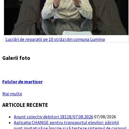
Lucrări de reparații pe 10 străzi din comuna Lumina
Galerii foto
Folclor de martisor
Mai multe
ARTICOLE RECENTE
Anunt colectiv debitori 18118/07.08.2026
07/08/2026
Aplicația CHANGE pentru transportul elevilor: părinții
sunt invitați să se înscrie și să testeze sistemul de carpool