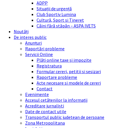
ADPP
Situații de urgență
Club Sportiv Lumina
Cultură, Sport si Tineret
Câini fără stăpân – ASPA IVETS
Noutăți
De interes public
Anunțuri
Raportări probleme
Servicii Online
Plăți online taxe și impozite
Registratura
Formular cereri, petitii si sesizari
Raportare probleme
Acte necesare si modele de cereri
Contact
Evenimente
Accesul cetățenilor la informații
Acreditare jurnaliști
Date de contact utile
Transportul public judetean de persoane
Zona Metropolitana