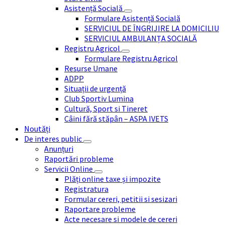
Asistență Socială
Formulare Asistență Socială
SERVICIUL DE ÎNGRIJIRE LA DOMICILIU
SERVICIUL AMBULANȚA SOCIALĂ
Registru Agricol
Formulare Registru Agricol
Resurse Umane
ADPP
Situații de urgență
Club Sportiv Lumina
Cultură, Sport si Tineret
Câini fără stăpân – ASPA IVETS
Noutăți
De interes public
Anunțuri
Raportări probleme
Servicii Online
Plăți online taxe și impozite
Registratura
Formular cereri, petitii si sesizari
Raportare probleme
Acte necesare si modele de cereri