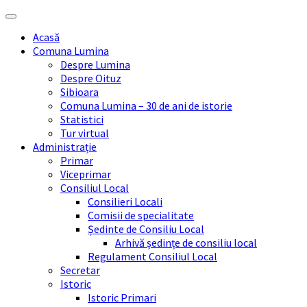
Skip
Skip
Skip
Skip
to
to
to
to
Acasă
content
left
right
footer
Comuna Lumina
sidebar
sidebar
Despre Lumina
Despre Oituz
Sibioara
Comuna Lumina – 30 de ani de istorie
Statistici
Tur virtual
Administrație
Primar
Viceprimar
Consiliul Local
Consilieri Locali
Comisii de specialitate
Ședinte de Consiliu Local
Arhivă ședințe de consiliu local
Regulament Consiliul Local
Secretar
Istoric
Istoric Primari