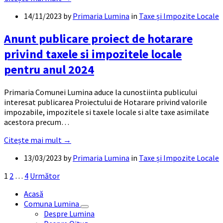
14/11/2023
by
Primaria Lumina
in
Taxe și Impozite Locale
Anunt publicare proiect de hotarare
privind taxele si impozitele locale
pentru anul 2024
Primaria Comunei Lumina aduce la cunostiinta publicului
interesat publicarea Proiectului de Hotarare privind valorile
impozabile, impozitele si taxele locale si alte taxe asimilate
acestora precum…
Citește mai mult →
13/03/2023
by
Primaria Lumina
in
Taxe și Impozite Locale
Paginație
1
2
…
4
Următor
articole
Acasă
Comuna Lumina
Despre Lumina