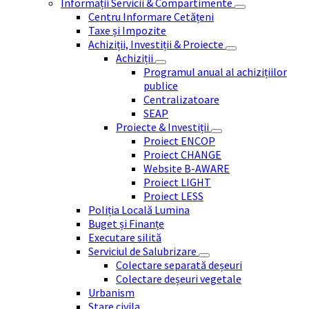
Informații Servicii & Compartimente
Centru Informare Cetățeni
Taxe și Impozite
Achiziții, Investiții & Proiecte
Achiziții
Programul anual al achizițiilor
publice
Centralizatoare
SEAP
Proiecte & Investiții
Proiect ENCOP
Proiect CHANGE
Website B-AWARE
Proiect LIGHT
Proiect LESS
Poliția Locală Lumina
Buget și Finanțe
Executare silită
Serviciul de Salubrizare
Colectare separată deșeuri
Colectare deșeuri vegetale
Urbanism
Stare civila