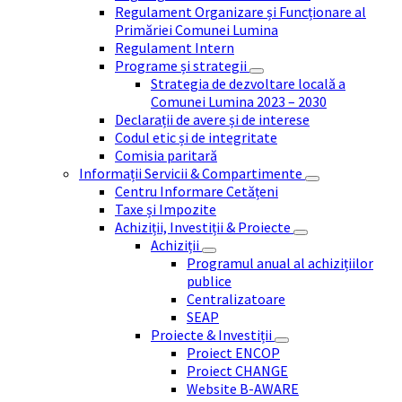
Regulament Organizare și Funcționare al
Primăriei Comunei Lumina
Regulament Intern
Programe și strategii
Strategia de dezvoltare locală a
Comunei Lumina 2023 – 2030
Declarații de avere și de interese
Codul etic și de integritate
Comisia paritară
Informații Servicii & Compartimente
Centru Informare Cetățeni
Taxe și Impozite
Achiziții, Investiții & Proiecte
Achiziții
Programul anual al achizițiilor
publice
Centralizatoare
SEAP
Proiecte & Investiții
Proiect ENCOP
Proiect CHANGE
Website B-AWARE