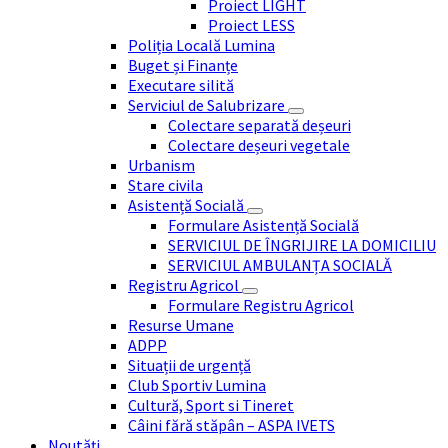
Proiect LIGHT
Proiect LESS
Poliția Locală Lumina
Buget și Finanțe
Executare silită
Serviciul de Salubrizare
Colectare separată deșeuri
Colectare deșeuri vegetale
Urbanism
Stare civila
Asistență Socială
Formulare Asistență Socială
SERVICIUL DE ÎNGRIJIRE LA DOMICILIU
SERVICIUL AMBULANȚA SOCIALĂ
Registru Agricol
Formulare Registru Agricol
Resurse Umane
ADPP
Situații de urgență
Club Sportiv Lumina
Cultură, Sport si Tineret
Câini fără stăpân – ASPA IVETS
Noutăți