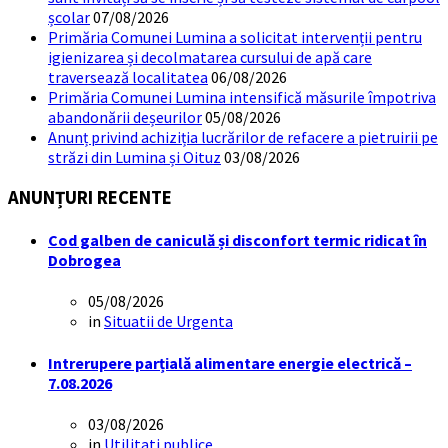
școlar
07/08/2026
Primăria Comunei Lumina a solicitat intervenții pentru
igienizarea și decolmatarea cursului de apă care
traversează localitatea
06/08/2026
Primăria Comunei Lumina intensifică măsurile împotriva
abandonării deșeurilor
05/08/2026
Anunț privind achiziția lucrărilor de refacere a pietruirii pe
străzi din Lumina și Oituz
03/08/2026
ANUNȚURI RECENTE
Cod galben de caniculă și disconfort termic ridicat în
Dobrogea
05/08/2026
in
Situatii de Urgenta
Intrerupere parțială alimentare energie electrică –
7.08.2026
03/08/2026
in
Utilitati publice