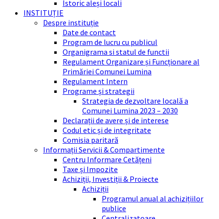
Istoric aleși locali
INSTITUȚIE
Despre instituție
Date de contact
Program de lucru cu publicul
Organigrama si statul de functii
Regulament Organizare și Funcționare al
Primăriei Comunei Lumina
Regulament Intern
Programe și strategii
Strategia de dezvoltare locală a
Comunei Lumina 2023 – 2030
Declarații de avere și de interese
Codul etic și de integritate
Comisia paritară
Informații Servicii & Compartimente
Centru Informare Cetățeni
Taxe și Impozite
Achiziții, Investiții & Proiecte
Achiziții
Programul anual al achizițiilor
publice
Centralizatoare