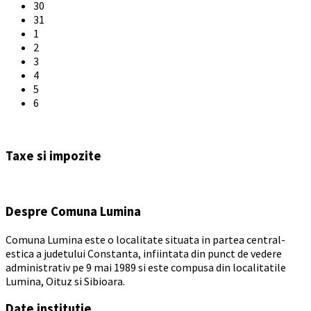
30
31
1
2
3
4
5
6
Back
to
Taxe si impozite
calendar
days
Despre Comuna Lumina
Comuna Lumina este o localitate situata in partea central-
estica a judetului Constanta, infiintata din punct de vedere
administrativ pe 9 mai 1989 si este compusa din localitatile
Lumina, Oituz si Sibioara.
Date institutie