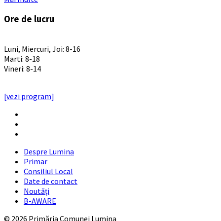
Ore de lucru
PROGRAM INSTITUTIE
Luni, Miercuri, Joi: 8-16
Marti: 8-18
Vineri: 8-14
PROGRAMUL CU PUBLICUL
[vezi program]
Email
Facebook
YouTube
Despre Lumina
Primar
Consiliul Local
Date de contact
Noutăți
B-AWARE
© 2026 Primăria Comunei Lumina