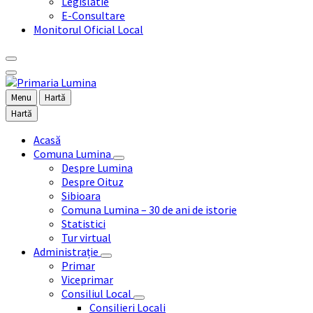
Legislatie
E-Consultare
Monitorul Oficial Local
Menu
Hartă
Hartă
Acasă
Comuna Lumina
Despre Lumina
Despre Oituz
Sibioara
Comuna Lumina – 30 de ani de istorie
Statistici
Tur virtual
Administrație
Primar
Viceprimar
Consiliul Local
Consilieri Locali