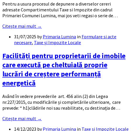
Pentru a usura procesul de depunere a diverselor cereri
adresate Compartimentului Taxe si Impozite din cadrul
Primariei Comunei Lumina, mai jos veti regasi o serie de…
Citește mai mult →
31/07/2025
by
Primaria Lumina
in
Formulare si acte
necesare
,
Taxe și Impozite Locale
Facilități pentru proprietarii de imobile
care execută pe cheltuială proprie
lucrări de creștere performanță
energetică
Având în vedere prevederile art. 456 alin.(2) din Legea
nr.227/2015, cu modificările și completările ulterioare, care
prevede: “ h1)clădirile noi sau reabilitate, cu destinaţia de…
Citește mai mult →
14/12/2023
by
Primaria Lumina
in
Taxe și Impozite Locale