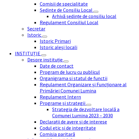
Comisii de specialitate
Ședinte de Consiliu Local
Arhivă ședințe de consiliu local
Regulament Consiliul Local
Secretar
Istoric
Istoric Primari
Istoric aleși locali
INSTITUȚIE
Despre instituție
Date de contact
Program de lucru cu publicul
Organigrama si statul de functii
Regulament Organizare și Funcționare al
Primăriei Comunei Lumina
Regulament Intern
Programe și strategii
Strategia de dezvoltare locală a
Comunei Lumina 2023 – 2030
Declarații de avere și de interese
Codul etic și de integritate
Comisia paritară