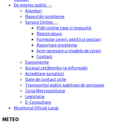
De interes public
Anunțuri
Raportări probleme
Servicii Online
Plăți online taxe și impozite
Registratura
Formular cereri, petitii si sesizari
Raportare probleme
Acte necesare si modele de cereri
Contact
Evenimente
Accesul cetățenilor la informații
Acreditare jurnaliști
Date de contact utile
Transportul public judetean de persoane
Zona Metropolitana
Legislatie
E-Consultare
Monitorul Oficial Local
METEO