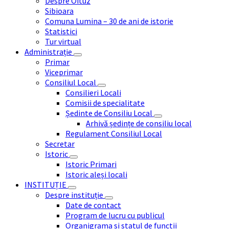
Despre Oituz
Sibioara
Comuna Lumina – 30 de ani de istorie
Statistici
Tur virtual
Administrație
Primar
Viceprimar
Consiliul Local
Consilieri Locali
Comisii de specialitate
Ședinte de Consiliu Local
Arhivă ședințe de consiliu local
Regulament Consiliul Local
Secretar
Istoric
Istoric Primari
Istoric aleși locali
INSTITUȚIE
Despre instituție
Date de contact
Program de lucru cu publicul
Organigrama si statul de functii