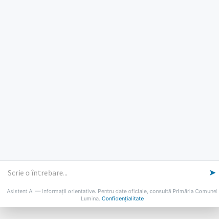
PROGRAM INSTITUTIE
Luni, Miercuri, Joi: 8-16
Marti: 8-18
Vineri: 8-14
PROGRAMUL CU PUBLICUL
[vezi program]
Email
Facebook
YouTube
Despre Lumina
Primar
Consiliul Local
Date de contact
Noutăți
B-AWARE
© 2026 Primăria Comunei Lumina
➤
Asistent AI — informații orientative. Pentru date oficiale, consultă Primăria Comunei
Lumina.
Confidențialitate