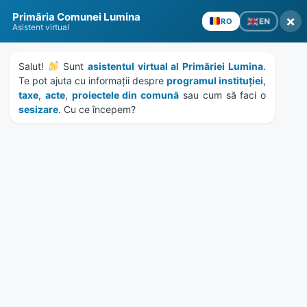
Skip
Skip
Skip
Skip
to
to
to
to
Primăria Comunei Lumina
content
left
right
footer
×
EN
RO
Asistent virtual
sidebar
sidebar
Salut! 
 Sunt 
asistentul virtual al Primăriei Lumina
. 
Te pot ajuta cu informații despre 
programul instituției
, 
taxe
, 
acte
, 
proiectele din comună
 sau cum să faci o 
sesizare
. Cu ce începem?
MENU
Etichetă:
zilieri
Home
News
/