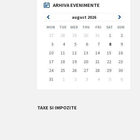
ARHIVA EVENIMENTE
Previous
Next
august
2026
Month
Month
MON
TUE
WED
THU
FRI
SAT
SUN
Skip
27
28
29
30
31
1
2
calendar
days
3
4
5
6
7
8
9
10
11
12
13
14
15
16
17
18
19
20
21
22
23
24
25
26
27
28
29
30
31
1
2
3
4
5
6
Back
to
calendar
days
TAXE SI IMPOZITE