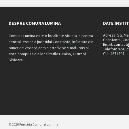
DESPRE COMUNA LUMINA
DATE INSTI
Adresa: Str. M
Comuna Lumina este o localitate situata in partea
Constanta, Cod
central- estica a judetului Constanta, infiintata din
Email:
contact@
punct de vedere administrativ pe 9 mai 1989 si
Telefon: 02412
CUI: 4671807
este compusa din localitatile Lumina, Oituz si
Sibioara.
© 2026 Primăria Comunei Lumina