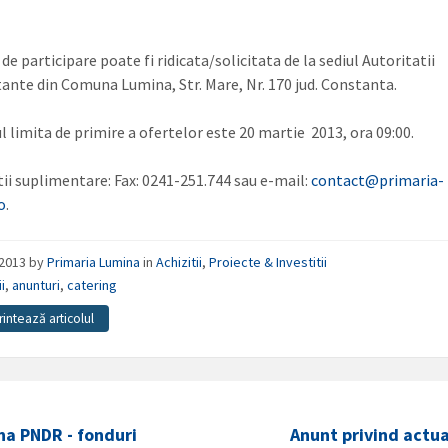
 de participare poate fi ridicata/solicitata de la sediul Autoritatii
ante din Comuna Lumina, Str. Mare, Nr. 170 jud. Constanta.
 limita de primire a ofertelor este 20 martie 2013, ora 09:00.
ii suplimentare: Fax: 0241-251.744 sau e-mail:
contact@primaria-
o
.
/2013
by
Primaria Lumina
in
Achizitii
,
Proiecte & Investitii
ii
,
anunturi
,
catering
rintează articolul
na PNDR - fonduri
Anunt privind actu