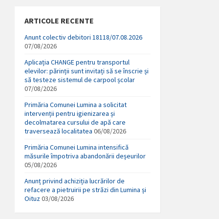
ARTICOLE RECENTE
Anunt colectiv debitori 18118/07.08.2026
07/08/2026
Aplicația CHANGE pentru transportul
elevilor: părinții sunt invitați să se înscrie și
să testeze sistemul de carpool școlar
07/08/2026
Primăria Comunei Lumina a solicitat
intervenții pentru igienizarea și
decolmatarea cursului de apă care
traversează localitatea
06/08/2026
Primăria Comunei Lumina intensifică
măsurile împotriva abandonării deșeurilor
05/08/2026
Anunț privind achiziția lucrărilor de
refacere a pietruirii pe străzi din Lumina și
Oituz
03/08/2026