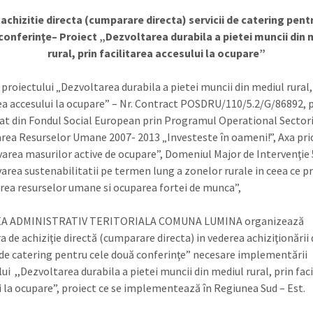
achizitie directa (cumparare directa)
servicii de catering pent
 conferinţe
– Proiect
„Dezvoltarea durabila a pietei muncii din 
rural, prin facilitarea accesului la ocupare”
 proiectului „Dezvoltarea durabila a pietei muncii din mediul rural,
rea accesului la ocupare” – Nr. Contract POSDRU/110/5.2/G/86892, 
at din Fondul Social European prin Programul Operational Sector
rea Resurselor Umane 2007- 2013 „Investeste în oameni!”, Axa prio
area masurilor active de ocupare”, Domeniul Major de Intervenţie 
rea sustenabilitatii pe termen lung a zonelor rurale in ceea ce p
rea resurselor umane si ocuparea fortei de munca”,
A ADMINISTRATIV TERITORIALA COMUNA LUMINA organizează
 de achiziţie directă (cumparare directa) in vederea achiziţionării
i de catering pentru cele două conferinţe”
necesare implementării
ui ,,Dezvoltarea durabila a pietei muncii din mediul rural, prin fac
i la ocupare”, proiect ce se implementează în Regiunea Sud – Est.