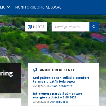
LIC
MONITORUL OFICIAL LOCAL
SEARCH:
HARTĂ
ANUNȚURI RECENTE
ering
Cod galben de caniculă și disconfort
termic ridicat în Dobrogea
05/08/2026
in
Situatii de Urgenta
Intrerupere parțială alimentare
energie electrică – 7.08.2026
03/08/2026
in
Utilitati publice