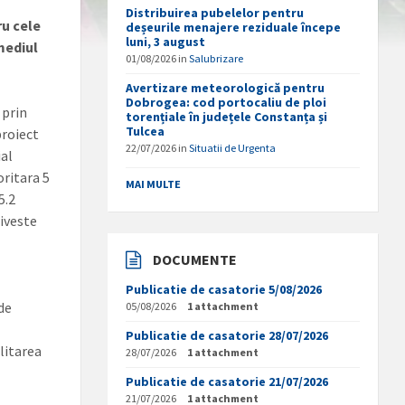
Distribuirea pubelelor pentru
ru cele
deșeurile menajere reziduale începe
luni, 3 august
mediul
01/08/2026
in
Salubrizare
Avertizare meteorologică pentru
Dobrogea: cod portocaliu de ploi
 prin
torențiale în județele Constanța și
Tulcea
proiect
22/07/2026
in
Situatii de Urgenta
ial
ritara 5
MAI MULTE
5.2
riveste
DOCUMENTE
Publicatie de casatorie 5/08/2026
 de
05/08/2026
1 attachment
Publicatie de casatorie 28/07/2026
ilitarea
28/07/2026
1 attachment
Publicatie de casatorie 21/07/2026
21/07/2026
1 attachment