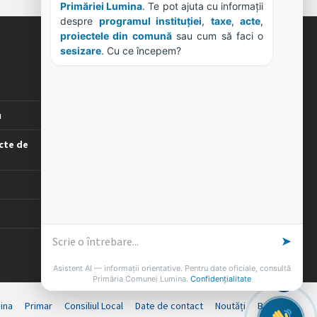
Primăriei Lumina
. Te pot ajuta cu informații 
despre 
programul instituției
, 
taxe
, 
acte
, 
proiectele din comună
 sau cum să faci o 
sesizare
. Cu ce începem?
ORE DE LUCRU
PROGRAM INSTITUTIE
Luni, Miercuri, Joi: 8-16
u
Marti: 8-18
Vineri: 8-14
cte de
PROGRAMUL CU PUBLICUL
[vezi program]
➤
Asistent AI — informații orientative. Pentru date oficiale, consultă
Primăria Comunei Lumina.
Confidențialitate
ina
Primar
Consiliul Local
Date de contact
Noutăți
B-AWARE