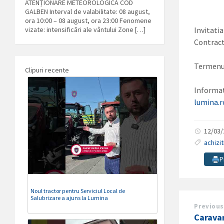
ATENȚIONARE METEOROLOGICĂ COD
GALBEN Interval de valabilitate: 08 august,
ora 10:00 – 08 august, ora 23:00 Fenomene
vizate: intensificări ale vântului Zone […]
Invitatia
Contract
Termenul
Clipuri recente
Informat
lumina.r
12/03
achizit
P
Noul tractor pentru Serviciul Local de
Salubrizare a ajuns la Lumina
Previous
Carava