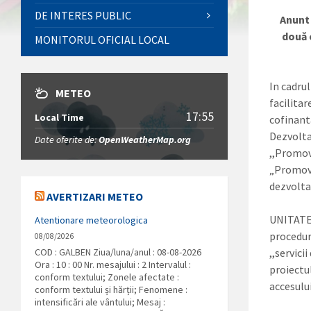
DE INTERES PUBLIC
Anunt 
dou
ă
MONITORUL OFICIAL LOCAL
In cadrul
METEO
facilita
17:55
Local Time
cofinant
Dezvolta
Date oferite de:
OpenWeatherMap.org
,,Promov
„Promova
dezvolta
AVERTIZARI METEO
UNITATE
Atentionare meteorologica
procedura
08/08/2026
COD : GALBEN Ziua/luna/anul : 08-08-2026
,,servici
Ora : 10 : 00 Nr. mesajului : 2 Intervalul :
proiectul
conform textului; Zonele afectate :
accesulu
conform textului și hărții; Fenomene :
intensificări ale vântului; Mesaj :