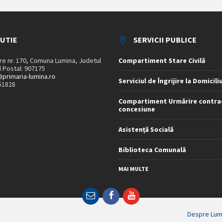
TUTIE
SERVICII PUBLICE
are nr. 170, Comuna Lumina, Judetul
Compartiment Stare Civilă
 Postal: 907175
primaria-lumina.ro
Serviciul de Îngrijire la Domicili
51828
Compartiment Urmărire contra
concesiune
Asistență Socială
Biblioteca Comunală
MAI MULTE
Email
Facebook
YouTube
Despre Lum