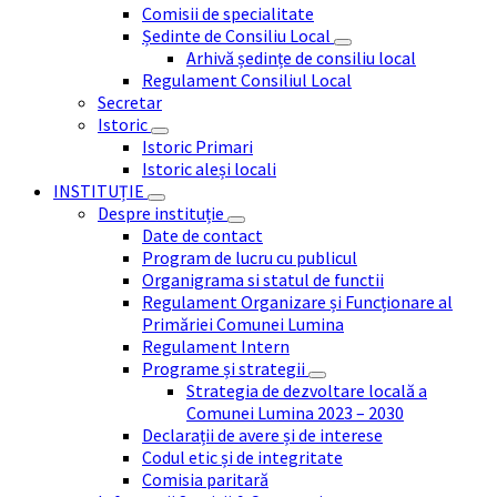
Comisii de specialitate
Ședinte de Consiliu Local
Arhivă ședințe de consiliu local
Regulament Consiliul Local
Secretar
Istoric
Istoric Primari
Istoric aleși locali
INSTITUȚIE
Despre instituție
Date de contact
Program de lucru cu publicul
Organigrama si statul de functii
Regulament Organizare și Funcționare al
Primăriei Comunei Lumina
Regulament Intern
Programe și strategii
Strategia de dezvoltare locală a
Comunei Lumina 2023 – 2030
Declarații de avere și de interese
Codul etic și de integritate
Comisia paritară