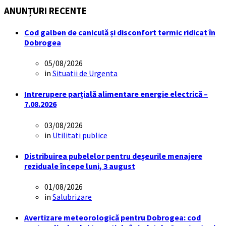
ANUNȚURI RECENTE
Cod galben de caniculă și disconfort termic ridicat în
Dobrogea
05/08/2026
in
Situatii de Urgenta
Intrerupere parțială alimentare energie electrică –
7.08.2026
03/08/2026
in
Utilitati publice
Distribuirea pubelelor pentru deșeurile menajere
reziduale începe luni, 3 august
01/08/2026
in
Salubrizare
Avertizare meteorologică pentru Dobrogea: cod