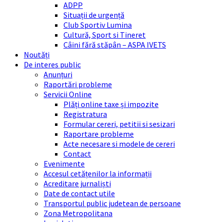
ADPP
Situații de urgență
Club Sportiv Lumina
Cultură, Sport si Tineret
Câini fără stăpân – ASPA IVETS
Noutăți
De interes public
Anunțuri
Raportări probleme
Servicii Online
Plăți online taxe și impozite
Registratura
Formular cereri, petitii si sesizari
Raportare probleme
Acte necesare si modele de cereri
Contact
Evenimente
Accesul cetățenilor la informații
Acreditare jurnaliști
Date de contact utile
Transportul public judetean de persoane
Zona Metropolitana