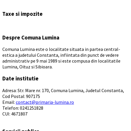
Back
to
Taxe si impozite
calendar
days
Despre Comuna Lumina
Comuna Lumina este o localitate situata in partea central-
estica a judetului Constanta, infiintata din punct de vedere
administrativ pe 9 mai 1989 si este compusa din localitatile
Lumina, Oituz si Sibioara.
Date institutie
Adresa: Str. Mare nr. 170, Comuna Lumina, Judetul Constanta,
Cod Postal: 907175
Email:
contact@primaria-lumina.ro
Telefon: 0241251828
CUI: 4671807