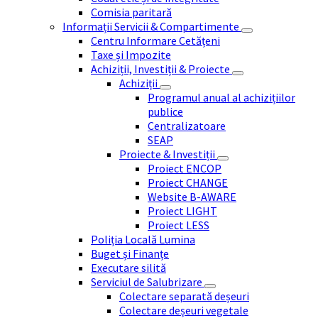
Comisia paritară
Informații Servicii & Compartimente
Centru Informare Cetățeni
Taxe și Impozite
Achiziții, Investiții & Proiecte
Achiziții
Programul anual al achizițiilor
publice
Centralizatoare
SEAP
Proiecte & Investiții
Proiect ENCOP
Proiect CHANGE
Website B-AWARE
Proiect LIGHT
Proiect LESS
Poliția Locală Lumina
Buget și Finanțe
Executare silită
Serviciul de Salubrizare
Colectare separată deșeuri
Colectare deșeuri vegetale