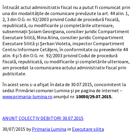
Întrucât actul adminsitrativ fiscal nu a putut fi comunicat prin
una din modalităţile de comunicare prevăzute la art. 44 alin. 1,
2, 3 din O.G. nr. 92/2003 privind Codul de procedură fiscală,
republicată, cu modificarile şi completările ulterioare,
subsemnaţii Şoiam Georgiana, consilier juridic Compartiment
Executare Silită, Mina Alina, consilier juridic Compartiment
Executare Silită şi Şerban Violeta, inspector Compartiment
Centru Informare Cetăţeni, în conformitate cu prevederile 44
alin. 4 şi 5 din O.G. nr. 92/2003 privind Codul de procedură
fiscală, republicată, cu modificarile şi completările ulterioare,
am procedat la comunicarea actului administrativ fiscal prin
publicitate.
În acest sens s-a afişat în data de 30.07.2015, concomitent la
sediul Primăriei comunei Lumina şi pe pagina de internet –
www.primaria-lumina.ro
anunţul nr.
10050/29.07.2015.
ANUNT COLECTIV DEBITORI 30.07.2015
30/07/2015
by
Primaria Lumina
in
Executare silita