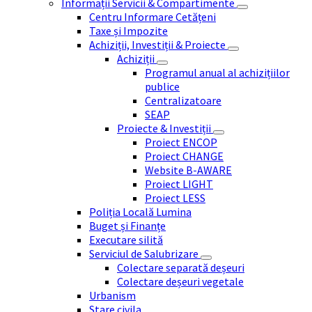
Informații Servicii & Compartimente
Centru Informare Cetățeni
Taxe și Impozite
Achiziții, Investiții & Proiecte
Achiziții
Programul anual al achizițiilor
publice
Centralizatoare
SEAP
Proiecte & Investiții
Proiect ENCOP
Proiect CHANGE
Website B-AWARE
Proiect LIGHT
Proiect LESS
Poliția Locală Lumina
Buget și Finanțe
Executare silită
Serviciul de Salubrizare
Colectare separată deșeuri
Colectare deșeuri vegetale
Urbanism
Stare civila