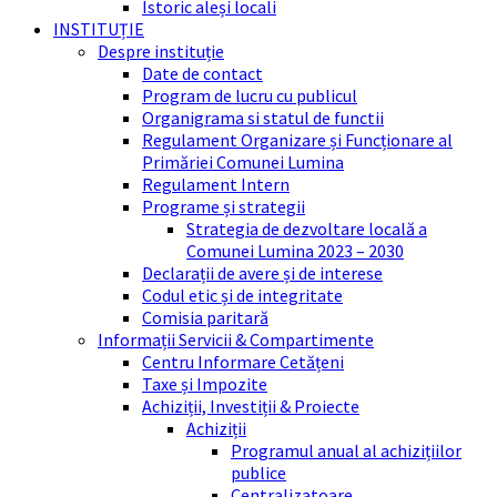
Istoric aleși locali
INSTITUȚIE
Despre instituție
Date de contact
Program de lucru cu publicul
Organigrama si statul de functii
Regulament Organizare și Funcționare al
Primăriei Comunei Lumina
Regulament Intern
Programe și strategii
Strategia de dezvoltare locală a
Comunei Lumina 2023 – 2030
Declarații de avere și de interese
Codul etic și de integritate
Comisia paritară
Informații Servicii & Compartimente
Centru Informare Cetățeni
Taxe și Impozite
Achiziții, Investiții & Proiecte
Achiziții
Programul anual al achizițiilor
publice
Centralizatoare