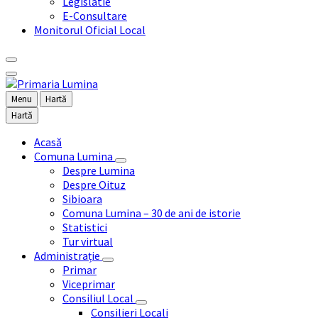
Legislatie
E-Consultare
Monitorul Oficial Local
Menu
Hartă
Hartă
Acasă
Comuna Lumina
Despre Lumina
Despre Oituz
Sibioara
Comuna Lumina – 30 de ani de istorie
Statistici
Tur virtual
Administrație
Primar
Viceprimar
Consiliul Local
Consilieri Locali