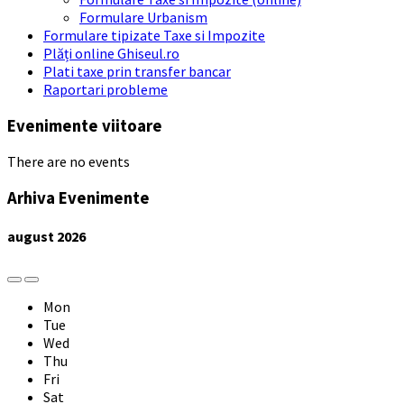
Formulare Urbanism
Formulare tipizate Taxe si Impozite
Plăți online Ghiseul.ro
Plati taxe prin transfer bancar
Raportari probleme
Evenimente viitoare
There are no events
Arhiva Evenimente
august
2026
Previous
Next
Month
Month
Mon
Tue
Wed
Thu
Fri
Sat