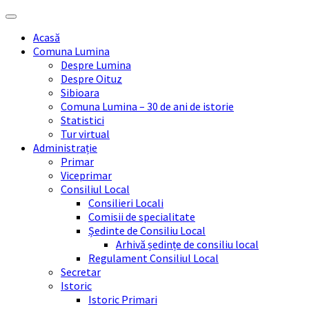
Skip
Skip
Skip
Skip
to
to
to
to
Acasă
content
left
right
footer
Comuna Lumina
sidebar
sidebar
Despre Lumina
Despre Oituz
Sibioara
Comuna Lumina – 30 de ani de istorie
Statistici
Tur virtual
Administrație
Primar
Viceprimar
Consiliul Local
Consilieri Locali
Comisii de specialitate
Ședinte de Consiliu Local
Arhivă ședințe de consiliu local
Regulament Consiliul Local
Secretar
Istoric
Istoric Primari