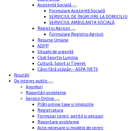
Asistență Socială
Formulare Asistență Socială
SERVICIUL DE ÎNGRIJIRE LA DOMICILIU
SERVICIUL AMBULANȚA SOCIALĂ
Registru Agricol
Formulare Registru Agricol
Resurse Umane
ADPP
Situații de urgență
Club Sportiv Lumina
Cultură, Sport si Tineret
Câini fără stăpân – ASPA IVETS
Noutăți
De interes public
Anunțuri
Raportări probleme
Servicii Online
Plăți online taxe și impozite
Registratura
Formular cereri, petitii si sesizari
Raportare probleme
Acte necesare si modele de cereri