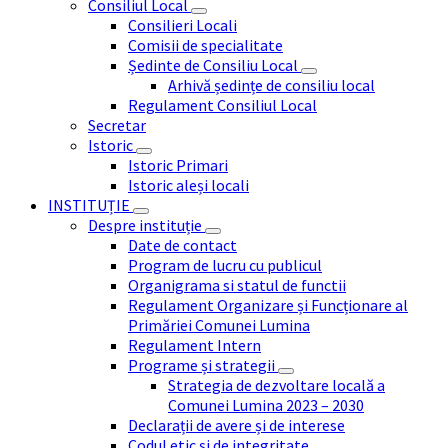
Consiliul Local
Consilieri Locali
Comisii de specialitate
Ședinte de Consiliu Local
Arhivă ședințe de consiliu local
Regulament Consiliul Local
Secretar
Istoric
Istoric Primari
Istoric aleși locali
INSTITUȚIE
Despre instituție
Date de contact
Program de lucru cu publicul
Organigrama si statul de functii
Regulament Organizare și Funcționare al
Primăriei Comunei Lumina
Regulament Intern
Programe și strategii
Strategia de dezvoltare locală a
Comunei Lumina 2023 – 2030
Declarații de avere și de interese
Codul etic și de integritate