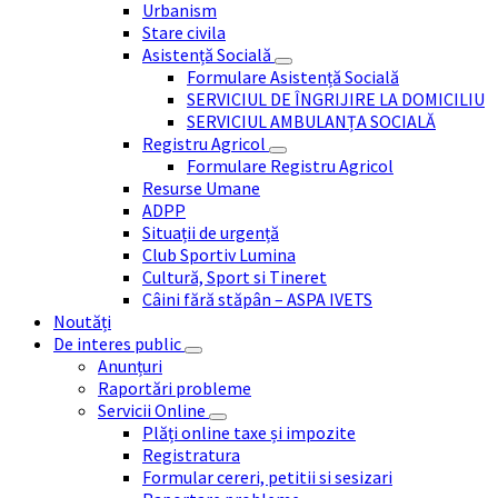
Urbanism
Stare civila
Asistență Socială
Formulare Asistență Socială
SERVICIUL DE ÎNGRIJIRE LA DOMICILIU
SERVICIUL AMBULANȚA SOCIALĂ
Registru Agricol
Formulare Registru Agricol
Resurse Umane
ADPP
Situații de urgență
Club Sportiv Lumina
Cultură, Sport si Tineret
Câini fără stăpân – ASPA IVETS
Noutăți
De interes public
Anunțuri
Raportări probleme
Servicii Online
Plăți online taxe și impozite
Registratura
Formular cereri, petitii si sesizari