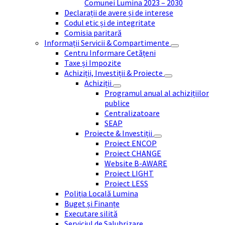
Comunei Lumina 2023 – 2030
Declarații de avere și de interese
Codul etic și de integritate
Comisia paritară
Informații Servicii & Compartimente
Centru Informare Cetățeni
Taxe și Impozite
Achiziții, Investiții & Proiecte
Achiziții
Programul anual al achizițiilor
publice
Centralizatoare
SEAP
Proiecte & Investiții
Proiect ENCOP
Proiect CHANGE
Website B-AWARE
Proiect LIGHT
Proiect LESS
Poliția Locală Lumina
Buget și Finanțe
Executare silită
Serviciul de Salubrizare