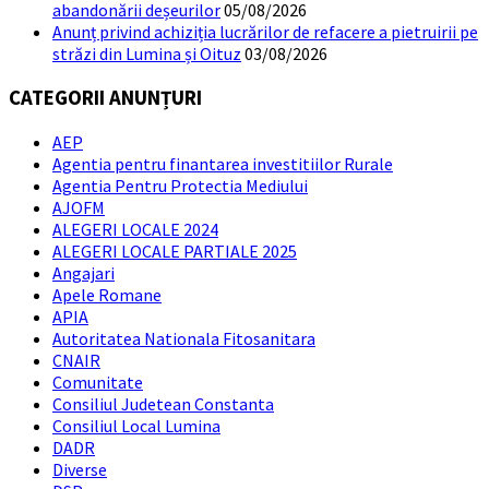
abandonării deșeurilor
05/08/2026
Anunț privind achiziția lucrărilor de refacere a pietruirii pe
străzi din Lumina și Oituz
03/08/2026
CATEGORII ANUNȚURI
AEP
Agentia pentru finantarea investitiilor Rurale
Agentia Pentru Protectia Mediului
AJOFM
ALEGERI LOCALE 2024
ALEGERI LOCALE PARTIALE 2025
Angajari
Apele Romane
APIA
Autoritatea Nationala Fitosanitara
CNAIR
Comunitate
Consiliul Judetean Constanta
Consiliul Local Lumina
DADR
Diverse