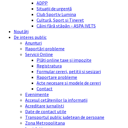
ADPP
Situații de urgență
Club Sportiv Lumina
Cultură, Sport si Tineret
Câini fără stăpân – ASPA IVETS
Noutăți
De interes public
Anunțuri
Raportări probleme
Servicii Online
Plăți online taxe și impozite
Registratura
Formular cereri, petitii si sesizari
Raportare probleme
Acte necesare si modele de cereri
Contact
Evenimente
Accesul cetățenilor la informații
Acreditare jurnaliști
Date de contact utile
Transportul public judetean de persoane
Zona Metropolitana