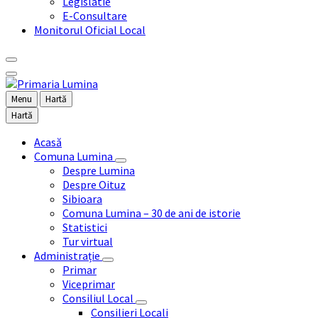
Legislatie
E-Consultare
Monitorul Oficial Local
Menu
Hartă
Hartă
Acasă
Comuna Lumina
Despre Lumina
Despre Oituz
Sibioara
Comuna Lumina – 30 de ani de istorie
Statistici
Tur virtual
Administrație
Primar
Viceprimar
Consiliul Local
Consilieri Locali