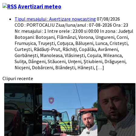
Avertizari meteo
Tipul mesajului : Avertizare nowcasting
07/08/2026
COD : PORTOCALIU Ziua/luna/anul : 07-08-2026 Ora : 23
Nr. mesajului : 1 Intre orele : 23:00 si 00:00 In zona : Județul
Botoşani: Botoșani, Flămânzi, Vorona, Ungureni, Corni,
Frumușica, Trușești, Coțușca, Bălușeni, Lunca, Cristești,
Curtești, Rădăuți-Prut, Răchiți, Copălău, Avrămeni,
Gorbănești, Manoleasa, Vlăsinești, Coșula, Mileanca,
Sulița, Dângeni, Stăuceni, Unțeni, Știubieni, Drăgușeni,
Nicșeni, Dobârceni, Blândești, Hănești, […]
Clipuri recente