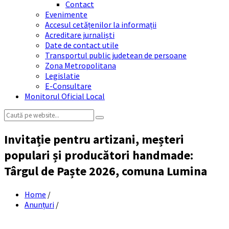
Contact
Evenimente
Accesul cetățenilor la informații
Acreditare jurnaliști
Date de contact utile
Transportul public judetean de persoane
Zona Metropolitana
Legislatie
E-Consultare
Monitorul Oficial Local
Search:
Invitație pentru artizani, meșteri
populari și producători handmade:
Târgul de Paște 2026, comuna Lumina
Home
/
Anunțuri
/