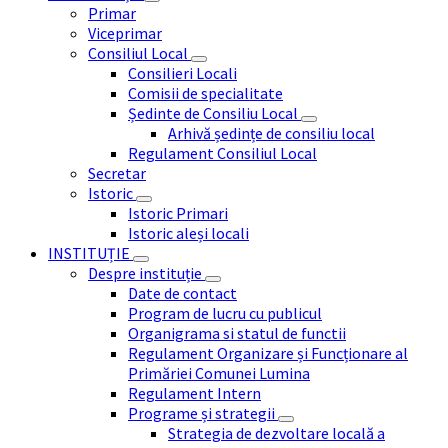
Primar
Viceprimar
Consiliul Local
Consilieri Locali
Comisii de specialitate
Ședinte de Consiliu Local
Arhivă ședințe de consiliu local
Regulament Consiliul Local
Secretar
Istoric
Istoric Primari
Istoric aleși locali
INSTITUȚIE
Despre instituție
Date de contact
Program de lucru cu publicul
Organigrama si statul de functii
Regulament Organizare și Funcționare al
Primăriei Comunei Lumina
Regulament Intern
Programe și strategii
Strategia de dezvoltare locală a