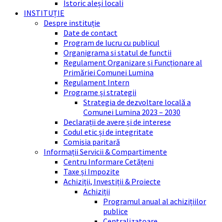
Istoric aleși locali
INSTITUȚIE
Despre instituție
Date de contact
Program de lucru cu publicul
Organigrama si statul de functii
Regulament Organizare și Funcționare al
Primăriei Comunei Lumina
Regulament Intern
Programe și strategii
Strategia de dezvoltare locală a
Comunei Lumina 2023 – 2030
Declarații de avere și de interese
Codul etic și de integritate
Comisia paritară
Informații Servicii & Compartimente
Centru Informare Cetățeni
Taxe și Impozite
Achiziții, Investiții & Proiecte
Achiziții
Programul anual al achizițiilor
publice
Centralizatoare