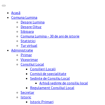
Skip
Skip
Skip
Skip
to
to
to
to
Acasă
content
left
right
footer
Comuna Lumina
sidebar
sidebar
Despre Lumina
Despre Oituz
Sibioara
Comuna Lumina – 30 de ani de istorie
Statistici
Tur virtual
Administrație
Primar
Viceprimar
Consiliul Local
Consilieri Locali
Comisii de specialitate
Ședinte de Consiliu Local
Arhivă ședințe de consiliu local
Regulament Consiliul Local
Secretar
Istoric
Istoric Primari