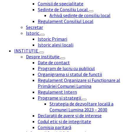
Comisii de specialitate
Ședinte de Consiliu Local
Arhivă ședințe de consiliu local
Regulament Consiliul Local
Secretar
Istoric
Istoric Primari
Istoric aleși locali
INSTITUȚIE
Despre instituție
Date de contact
Program de lucru cu publicul
Organigrama si statul de functii
Regulament Organizare și Funcționare al
Primăriei Comunei Lumina
Regulament Intern
Programe și strategii
Strategia de dezvoltare locală a
Comunei Lumina 2023 – 2030
Declarații de avere și de interese
Codul etic și de integritate
Comisia paritară