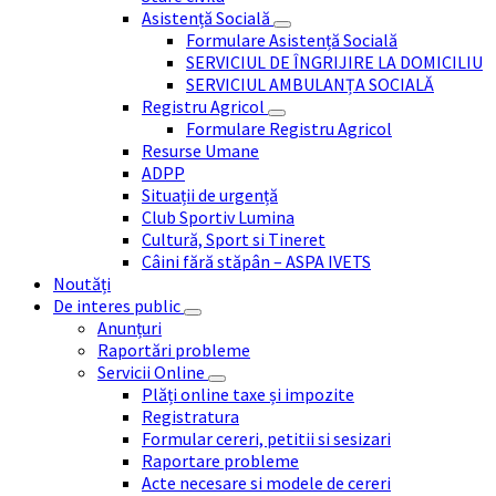
Asistență Socială
Formulare Asistență Socială
SERVICIUL DE ÎNGRIJIRE LA DOMICILIU
SERVICIUL AMBULANȚA SOCIALĂ
Registru Agricol
Formulare Registru Agricol
Resurse Umane
ADPP
Situații de urgență
Club Sportiv Lumina
Cultură, Sport si Tineret
Câini fără stăpân – ASPA IVETS
Noutăți
De interes public
Anunțuri
Raportări probleme
Servicii Online
Plăți online taxe și impozite
Registratura
Formular cereri, petitii si sesizari
Raportare probleme
Acte necesare si modele de cereri