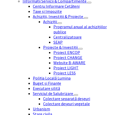
Informații Servicii & Compartimente
Centru Informare Cetățeni
Taxe și Impozite
Achiziții, Investiții & Proiecte
Achiziții
Programul anual al achizițiilor
publice
Centralizatoare
SEAP
Proiecte & Investiții
Proiect ENCOP
Proiect CHANGE
Website B-AWARE
Proiect LIGHT
Proiect LESS
Poliția Locală Lumina
Buget și Finanțe
Executare silită
Serviciul de Salubrizare
Colectare separată deșeuri
Colectare deșeuri vegetale
Urbanism
Stare civila