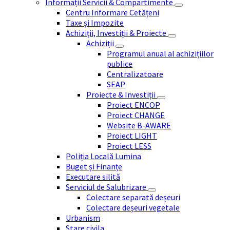
Informații Servicii & Compartimente
Centru Informare Cetățeni
Taxe și Impozite
Achiziții, Investiții & Proiecte
Achiziții
Programul anual al achizițiilor
publice
Centralizatoare
SEAP
Proiecte & Investiții
Proiect ENCOP
Proiect CHANGE
Website B-AWARE
Proiect LIGHT
Proiect LESS
Poliția Locală Lumina
Buget și Finanțe
Executare silită
Serviciul de Salubrizare
Colectare separată deșeuri
Colectare deșeuri vegetale
Urbanism
Stare civila