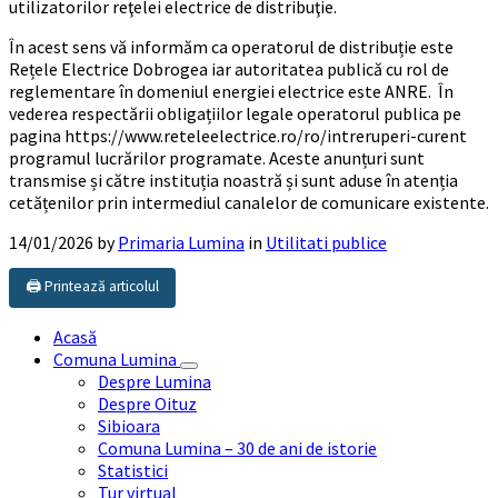
utilizatorilor reţelei electrice de distribuţie.
În acest sens vă informăm ca operatorul de distribuție este
Rețele Electrice Dobrogea iar autoritatea publică cu rol de
reglementare în domeniul energiei electrice este ANRE. În
vederea respectării obligațiilor legale operatorul publica pe
pagina https://www.reteleelectrice.ro/ro/intreruperi-curent
programul lucrărilor programate. Aceste anunțuri sunt
transmise și către instituția noastră și sunt aduse în atenția
cetățenilor prin intermediul canalelor de comunicare existente.
14/01/2026
by
Primaria Lumina
in
Utilitati publice
🖨️ Printează articolul
Acasă
Comuna Lumina
Despre Lumina
Despre Oituz
Sibioara
Comuna Lumina – 30 de ani de istorie
Statistici
Tur virtual