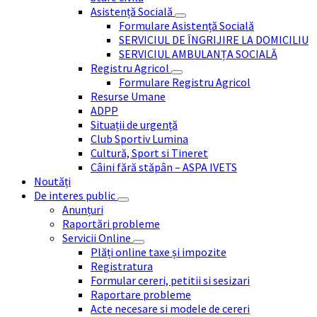
Asistență Socială
Formulare Asistență Socială
SERVICIUL DE ÎNGRIJIRE LA DOMICILIU
SERVICIUL AMBULANȚA SOCIALĂ
Registru Agricol
Formulare Registru Agricol
Resurse Umane
ADPP
Situații de urgență
Club Sportiv Lumina
Cultură, Sport si Tineret
Câini fără stăpân – ASPA IVETS
Noutăți
De interes public
Anunțuri
Raportări probleme
Servicii Online
Plăți online taxe și impozite
Registratura
Formular cereri, petitii si sesizari
Raportare probleme
Acte necesare si modele de cereri