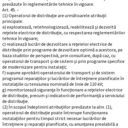
prevăzute în reglementările tehnice în vigoare.
Art. 45. –
(1) Operatorul de distribuţie are următoarele atribuţii
principale:
a) exploatează, retehnologizează, reabilitează şi dezvoltă
reţelele electrice de distribuţie, cu respectarea reglementărilor
tehnice în vigoare;
c) realizează lucrări de dezvoltare a reţelelor electrice de
distribuţie prin programe de dezvoltare optimă a acestora, pe
baza studiilor de perspectivă, prin consultare, după caz, cu
operatorul de transport şi de sistem şi prin programe specifice
de modernizare pentru instalaţii;
f) supune aprobării operatorului de transport şi de sistem
programul reparaţiilor şi lucrărilor de întreţinere planificate în
instalaţiile cu tensiunea nominală de linie de 110 kV;
g) monitorizează siguranţa în funcţionare a reţelelor electrice
de distribuţie, precum şi indicatorii de performanţă a serviciului
de distribuţie.
(2) În scopul îndeplinirii atribuţiilor prevăzute la alin. (1),
operatorul de distribuţie poate întrerupe funcţionarea
instalaţiilor pentru timpul strict necesar lucrărilor de
întreţinere şi reparaţii planificate, cu anunţarea prealabilă a