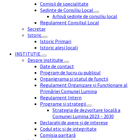
Comisii de specialitate
Ședinte de Consiliu Local
Arhivă ședințe de consiliu local
Regulament Consiliul Local
Secretar
Istoric
Istoric Primari
Istoric aleși locali
INSTITUȚIE
Despre instituție
Date de contact
Program de lucru cu publicul
Organigrama si statul de functii
Regulament Organizare și Funcționare al
Primăriei Comunei Lumina
Regulament Intern
Programe și strategii
Strategia de dezvoltare locală a
Comunei Lumina 2023 – 2030
Declarații de avere și de interese
Codul etic și de integritate
Comisia paritară