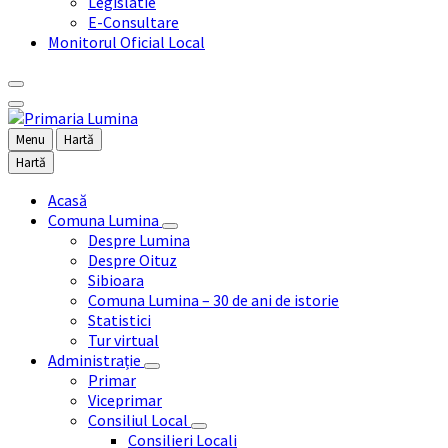
Legislatie
E-Consultare
Monitorul Oficial Local
Menu
Hartă
Hartă
Acasă
Comuna Lumina
Despre Lumina
Despre Oituz
Sibioara
Comuna Lumina – 30 de ani de istorie
Statistici
Tur virtual
Administrație
Primar
Viceprimar
Consiliul Local
Consilieri Locali