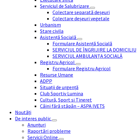
Serviciul de Salubrizare
Colectare separată deșeuri
Colectare deșeuri vegetale
Urbanism
Stare civila
Asistență Socială
Formulare Asistență Socială
SERVICIUL DE ÎNGRIJIRE LA DOMICILIU
SERVICIUL AMBULANȚA SOCIALĂ
Registru Agricol
Formulare Registru Agricol
Resurse Umane
ADPP
Situații de urgență
Club Sportiv Lumina
Cultură, Sport si Tineret
Câini fără stăpân – ASPA IVETS
Noutăți
De interes public
Anunțuri
Raportări probleme
Servicii Online