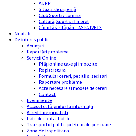
ADPP
Situații de urgență
Club Sportiv Lumina
Cultură, Sport si Tineret
Câini fără stăpân – ASPA IVETS
Noutăți
De interes public
Anunțuri
Raportări probleme
Servicii Online
Plăți online taxe și impozite
Registratura
Formular cereri, petitii si sesizari
Raportare probleme
Acte necesare si modele de cereri
Contact
Evenimente
Accesul cetățenilor la informații
Acreditare jurnaliști
Date de contact utile
Transportul public judetean de persoane
Zona Metropolitana