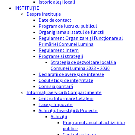
Istoric aleși locali
INSTITUȚIE
Despre instituție
Date de contact
Program de lucru cu publicul
Organigrama si statul de functii
Regulament Organizare și Funcționare al
Primăriei Comunei Lumina
Regulament Intern
Programe și strategii
Strategia de dezvoltare locală a
Comunei Lumina 2023 – 2030
Declarații de avere și de interese
Codul etic și de integritate
Comisia paritară
Informații Servicii & Compartimente
Centru Informare Cetățeni
Taxe și Impozite
Achiziții, Investiții & Proiecte
Achiziții
Programul anual al achizițiilor
publice
Centralizatoare