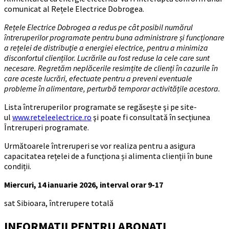
comunicat al Rețele Electrice Dobrogea.
Rețele Electrice Dobrogea a redus pe cât posibil numărul
întreruperilor programate pentru buna administrare și funcționare
a rețelei de distribuție a energiei electrice, pentru a minimiza
disconfortul clienților. Lucrările au fost reduse la cele care sunt
necesare. Regretăm neplăcerile resimțite de clienți în cazurile în
care aceste lucrări, efectuate pentru a preveni eventuale
probleme în alimentare, perturbă temporar activitățile acestora.
Lista întreruperilor programate se regăsește şi pe site-
ul
www.reteleelectrice.ro
şi poate fi consultată în secțiunea
Întreruperi programate.
Următoarele întreruperi se vor realiza pentru a asigura
capacitatea rețelei de a funcționa și alimenta clienții în bune
condiții.
Miercuri, 14 ianuarie 2026, interval orar 9-17
sat Sibioara, întrerupere totală
INFORMATII PENTRU ABONATI