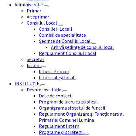
Administrație
Primar
Viceprimar
Consiliul Local
Consilieri Locali
Comisii de specialitate
Ședinte de Consiliu Local
Arhivă ședințe de consiliu local
Regulament Consiliul Local
Secretar
Istoric
Istoric Primari
Istoric aleși locali
INSTITUȚIE
Despre instituție
Date de contact
Program de lucru cu publicul
Organigrama si statul de functii
Regulament Organizare și Funcționare al
Primăriei Comunei Lumina
Regulament Intern
Programe și strategii