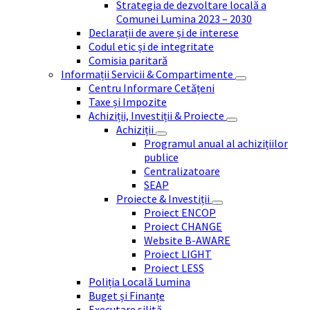
Strategia de dezvoltare locală a
Comunei Lumina 2023 – 2030
Declarații de avere și de interese
Codul etic și de integritate
Comisia paritară
Informații Servicii & Compartimente
Centru Informare Cetățeni
Taxe și Impozite
Achiziții, Investiții & Proiecte
Achiziții
Programul anual al achizițiilor
publice
Centralizatoare
SEAP
Proiecte & Investiții
Proiect ENCOP
Proiect CHANGE
Website B-AWARE
Proiect LIGHT
Proiect LESS
Poliția Locală Lumina
Buget și Finanțe
Executare silită