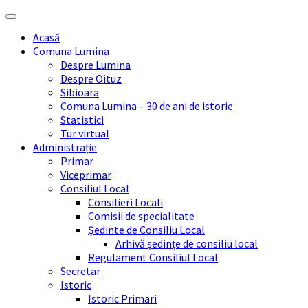
Skip
Skip
Skip
Skip
to
to
to
to
Acasă
content
left
right
footer
Comuna Lumina
sidebar
sidebar
Despre Lumina
Despre Oituz
Sibioara
Comuna Lumina – 30 de ani de istorie
Statistici
Tur virtual
Administrație
Primar
Viceprimar
Consiliul Local
Consilieri Locali
Comisii de specialitate
Ședinte de Consiliu Local
Arhivă ședințe de consiliu local
Regulament Consiliul Local
Secretar
Istoric
Istoric Primari