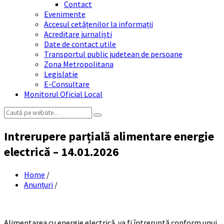
Contact
Evenimente
Accesul cetățenilor la informații
Acreditare jurnaliști
Date de contact utile
Transportul public judetean de persoane
Zona Metropolitana
Legislatie
E-Consultare
Monitorul Oficial Local
Search:
Intrerupere parțială alimentare energie
electrică – 14.01.2026
Home
/
Anunțuri
/
Alimentarea cu energie electrică va fi întreruptă conform unui