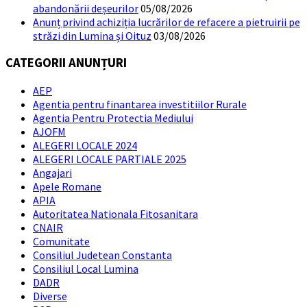
abandonării deșeurilor
05/08/2026
Anunț privind achiziția lucrărilor de refacere a pietruirii pe
străzi din Lumina și Oituz
03/08/2026
CATEGORII ANUNȚURI
AEP
Agentia pentru finantarea investitiilor Rurale
Agentia Pentru Protectia Mediului
AJOFM
ALEGERI LOCALE 2024
ALEGERI LOCALE PARTIALE 2025
Angajari
Apele Romane
APIA
Autoritatea Nationala Fitosanitara
CNAIR
Comunitate
Consiliul Judetean Constanta
Consiliul Local Lumina
DADR
Diverse