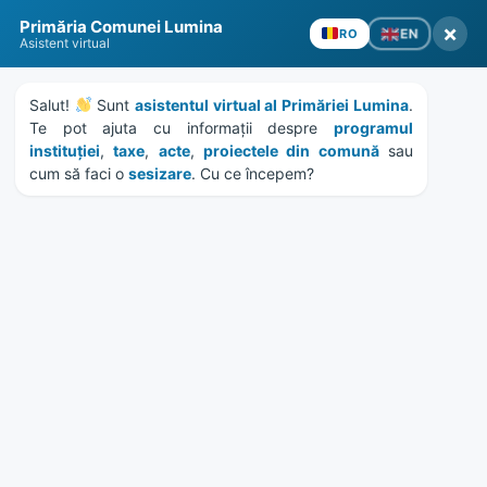
Skip
Skip
Skip
Skip
to
to
to
to
content
left
right
footer
sidebar
sidebar
MENU
Primăria Comunei Lumina
×
EN
RO
Asistent virtual
Întrerupere parțială
Salut! 
 Sunt 
asistentul virtual al Primăriei Lumina
. 
Te pot ajuta cu informații despre 
programul 
energie electrică
instituției
, 
taxe
, 
acte
, 
proiectele din comună
 sau 
cum să faci o 
sesizare
. Cu ce începem?
Home
Anunțuri
/
Alimentarea cu energie electrică va fi întreruptă
conform unui comunicat al Rețele Electrice